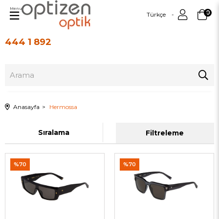
Menu
0
Türkçe
444 1 892
Üye Girişi
Üye Ol
Anasayfa
Hermossa
Sıralama
Filtreleme
%70
%70