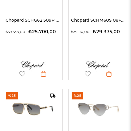
Chopard SCHG62 509P 61 G Erkek Güneş Gözlükleri
Chopard SCHM60S 08FC 59 G Güneş Gözlüğü
₺25.700,00
₺29.375,00
₺39.538,00
₺39.167,00
%25
%25