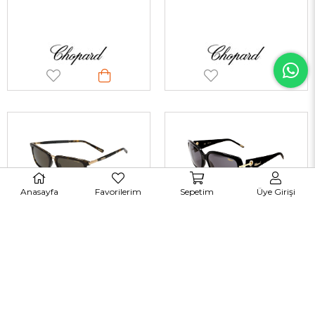
Anasayfa
Favorilerim
Sepetim
Üye Girişi
Chopard 235 722P 54-19 G Kadın Güneş Gözlükleri
Chopard 108S 0700 58-16 G Kadın Güneş Gözlükleri
TÜKENDI
TÜKENDI