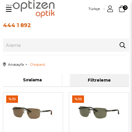
Menu
0
Türkçe
444 1 892
Üye Girişi
Üye Ol
Anasayfa
Chopard
Sıralama
Filtreleme
%35
%35