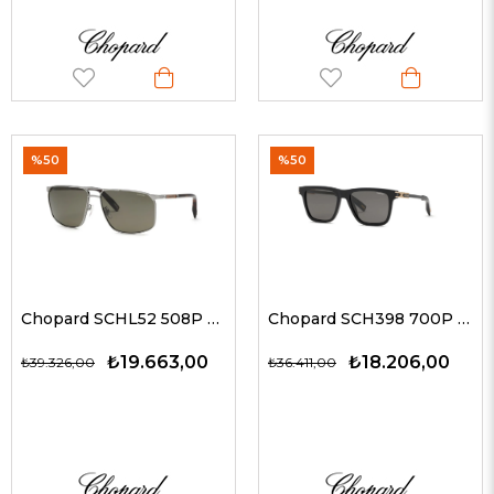
%50
%50
Chopard SCHL52 508P 64 G Erkek Güneş Gözlükleri
Chopard SCH398 700P 57 G Erkek Güneş Gözlükleri
₺19.663,00
₺18.206,00
₺39.326,00
₺36.411,00