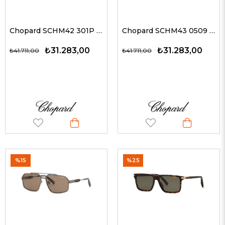
Chopard SCHM42 301P 61 G Güneş Gözlüğü
Chopard SCHM43 0509 60 G Erkek Güneş Gözlükleri
₺31.283,00
₺31.283,00
₺41.711,00
₺41.711,00
%15
%25