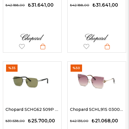
₺31.641,00
₺31.641,00
₺42.188,00
₺42.188,00
%35
%50
Chopard SCHG62 509P 61 G Erkek Güneş Gözlükleri
Chopard SCHL91S 0300 62 G Kadın Güneş Gözlükleri
₺25.700,00
₺21.068,00
₺39.538,00
₺42.135,00