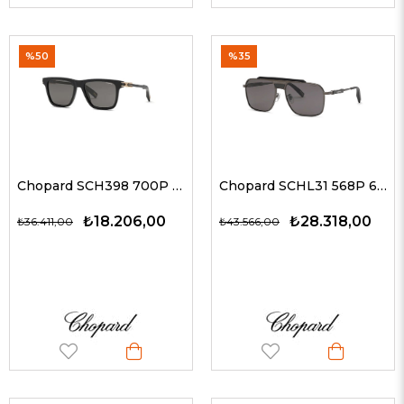
%50
%35
Chopard SCH398 700P 57 G Erkek Güneş Gözlükleri
Chopard SCHL31 568P 62 G Erkek Güneş Gözlükleri
₺18.206,00
₺28.318,00
₺36.411,00
₺43.566,00