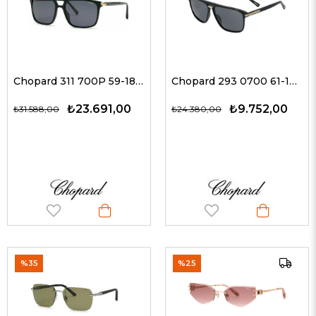
Chopard 311 700P 59-18 Erkek Güneş Gözlükleri
Chopard 293 0700 61-13 Erkek Güneş Gözlükleri
₺23.691,00
₺9.752,00
₺31.588,00
₺24.380,00
%35
%25