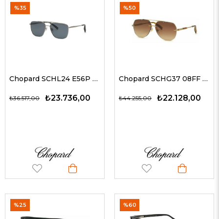
%35
%50
Chopard SCHL24 E56P 60 G Erkek Güneş Gözlükleri
Chopard SCHG37 08FF 63 G Unisex Güneş Gözlükleri
₺23.736,00
₺22.128,00
₺36.517,00
₺44.255,00
%25
%60