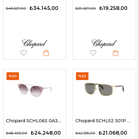
₺34.145,00
₺19.258,00
₺45.527,00
₺29.627,00
%50
%50
Chopard SCHL06S 0A39 53 Kadın Güneş Gözlükleri
Chopard SCHL52 301P 64 G Erkek Güneş Gözlükleri
₺24.248,00
₺21.068,00
₺48.495,00
₺42.135,00