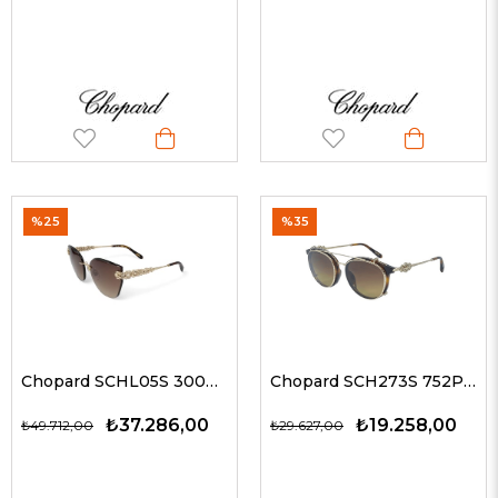
%25
%35
Chopard SCHL05S 300K 59 G Kadın Güneş Gözlükleri
Chopard SCH273S 752P 53-19 G Kadın Güneş Gözlükleri
₺37.286,00
₺19.258,00
₺49.712,00
₺29.627,00