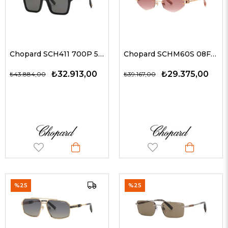
Chopard SCH411 700P 54 Erkek Güneş Gözlükleri
Chopard SCHM60S 08FC 59 G Güneş Gözlüğü
₺32.913,00
₺29.375,00
₺43.884,00
₺39.167,00
%25
%25