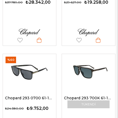
₺28.342,00
₺19.258,00
₺37.789,00
₺29.627,00
%60
Chopard 293 0700 61-13 Erkek Güneş Gözlükleri
Chopard 293 700K 61-13 G Unisex Güneş Gözlükleri
TÜKENDI
₺9.752,00
₺24.380,00