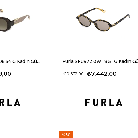
Furla SFU815V 0706 54 G Kadın Güneş Gözlükleri
9,00
₺7.442,00
₺10.632,00
%50