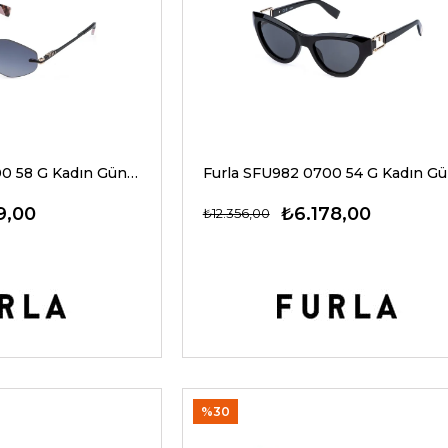
Furla SFUB28 0300 58 G Kadın Güneş Gözlükleri
9,00
₺6.178,00
₺12.356,00
%30