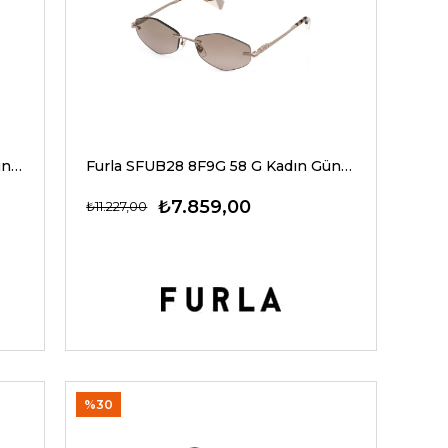
Furla SFUB29 0300 58 G Kadın Güneş Gözlükleri
Furla SFUB28 8F9G 58 G Kadın Güneş Gözlükleri
₺7.859,00
₺11.227,00
%30