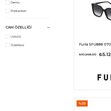
Demo
48
Polikarbon
CAM ÖZELLIĞI
UV400
Özelliksiz
₺5.1
₺10.248,00
%30