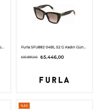
Furla SFU890 08MZ 62 G Kadın Güneş Gözlükleri
Furla SFU882 04BL 52 G Kadın Güneş Gözlükleri
₺5.446,00
₺10.891,00
%30