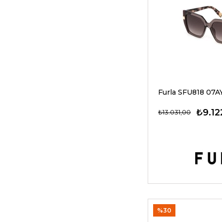
₺9.12
₺13.031,00
%30