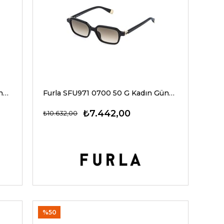
Furla SFU972 02BL 51 G Kadın Güneş Gözlükleri
Furla SFU971 0700 50 G Kadın Güneş Gözlükleri
₺7.442,00
₺10.632,00
%50