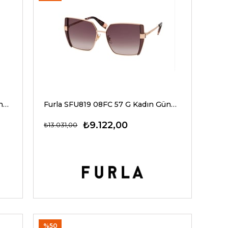
Furla SFU819 300K 57 G Kadın Güneş Gözlükleri
Furla SFU819 08FC 57 G Kadın Güneş Gözlükleri
₺9.122,00
₺13.031,00
%50