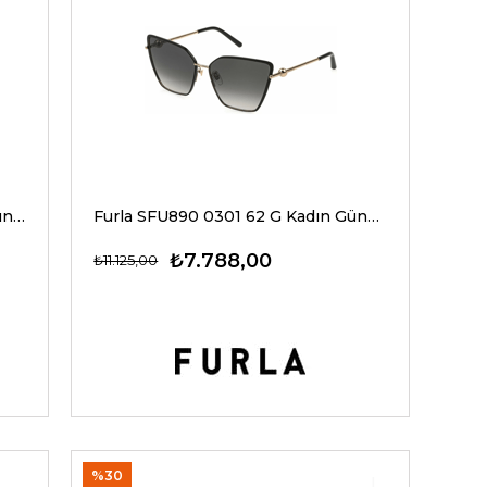
Furla SFU972 0WT8 51 G Kadın Güneş Gözlükleri
Furla SFU890 0301 62 G Kadın Güneş Gözlükleri
₺7.788,00
₺11.125,00
%30