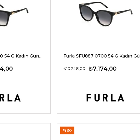
Furla SFU888 0700 54 G Kadın Güneş Gözlükleri
24,00
₺7.174,00
₺10.248,00
%30