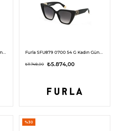
Furla SFU887 0700 54 G Kadın Güneş Gözlükleri
Furla SFU879 0700 54 G Kadın Güneş Gözlükleri
₺5.874,00
₺11.748,00
%30