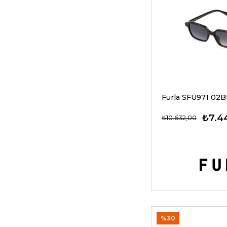
₺7.4
₺10.632,00
%30