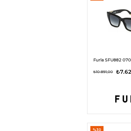
₺7.6
₺10.891,00
%30