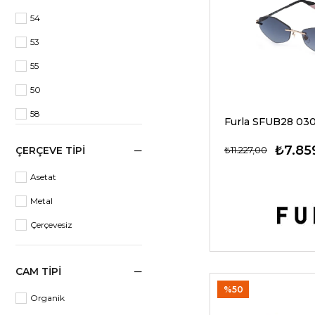
geometrik
54
53
55
50
58
61
₺7.85
₺11.227,00
ÇERÇEVE TIPI
59
Asetat
57
Metal
56
Çerçevesiz
62
52
CAM TIPI
51
%50
Organik
60