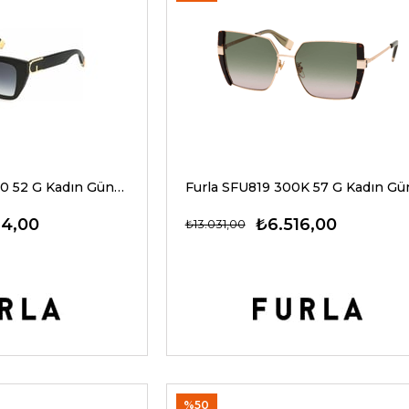
Furla SFU882 0700 52 G Kadın Güneş Gözlükleri
24,00
₺6.516,00
₺13.031,00
%50