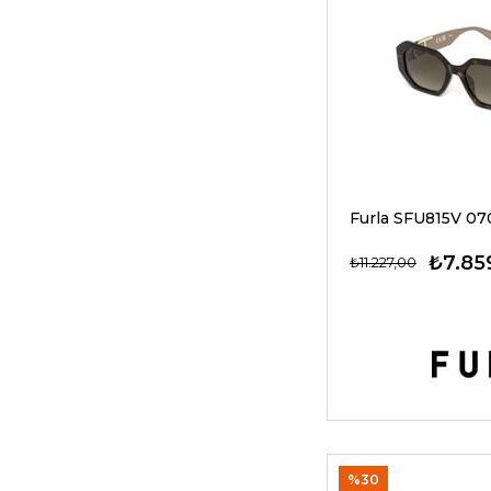
₺7.85
₺11.227,00
%30