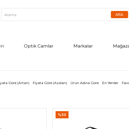
ri
Optik Camlar
Markalar
Mağaza
iyata Göre (Artan)
Fiyata Göre (Azalan)
Ürün Adına Göre
En Yeniler
Favo
%30