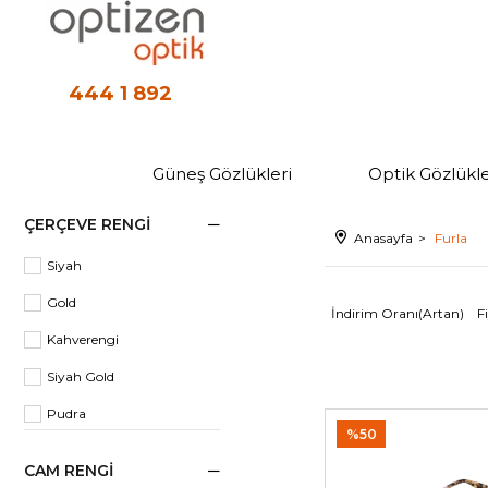
444 1 892
Güneş Gözlükleri
Optik Gözlükle
ÇERÇEVE RENGI
Anasayfa
Furla
Siyah
Gold
İndirim Oranı(Artan)
F
Kahverengi
Siyah Gold
Pudra
%50
Bordo
CAM RENGI
Leopar