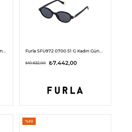
Furla SFU982 0700 54 G Kadın Güneş Gözlükleri
Furla SFU972 0700 51 G Kadın Güneş Gözlükleri
₺7.442,00
₺10.632,00
%50