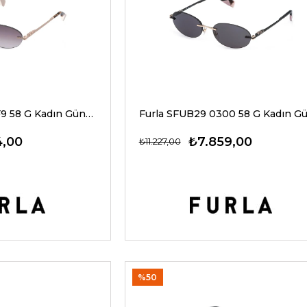
Furla SFUB29 08F9 58 G Kadın Güneş Gözlükleri
4,00
₺7.859,00
₺11.227,00
%50