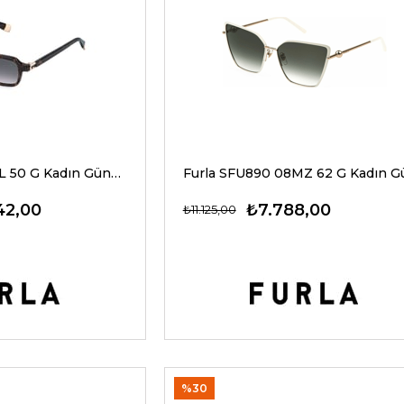
Furla SFU971 02BL 50 G Kadın Güneş Gözlükleri
42,00
₺7.788,00
₺11.125,00
%30