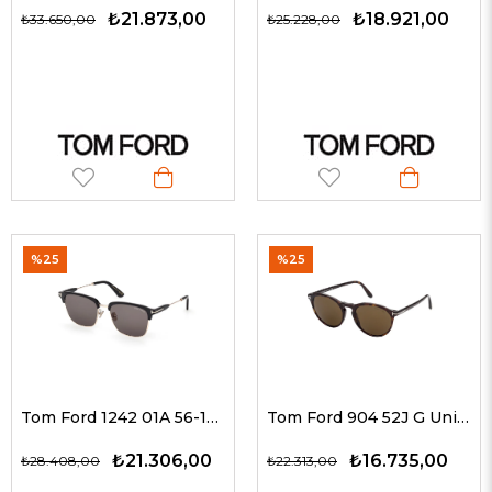
₺21.873,00
₺18.921,00
₺33.650,00
₺25.228,00
%25
%25
Tom Ford 1242 01A 56-19 G Erkek Güneş Gözlükleri
Tom Ford 904 52J G Unisex Güneş Gözlükleri
₺21.306,00
₺16.735,00
₺28.408,00
₺22.313,00