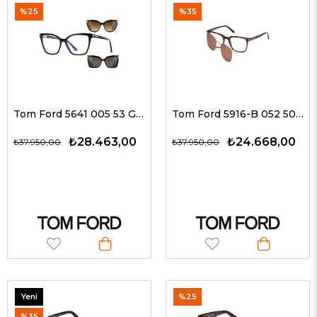
%25
%35
Tom Ford 5641 005 53 G Kadın Güneş Gözlükleri
Tom Ford 5916-B 052 50 G Erkek Güneş Gözlükleri
₺28.463,00
₺24.668,00
₺37.950,00
₺37.950,00
Yeni
%25
Ürün
%35