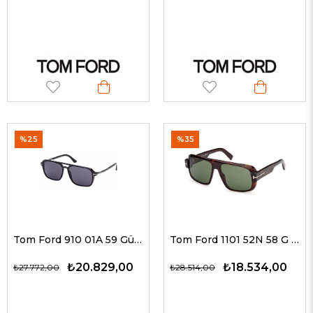
%25
%35
Tom Ford 910 01A 59 Güneş Gözlüğü
Tom Ford 1101 52N 58 G Unisex Güneş Gözlükleri
₺20.829,00
₺18.534,00
₺27.772,00
₺28.514,00