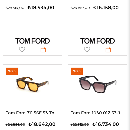
₺18.534,00
₺16.158,00
₺28.514,00
₺24.857,00
%25
%25
Tom Ford 711 56E 53 Tom Ford Güneş Gözlüğü
Tom Ford 1030 01Z 53-15 Kadın Güneş Gözlükleri
₺18.642,00
₺16.734,00
₺24.856,00
₺22.312,00