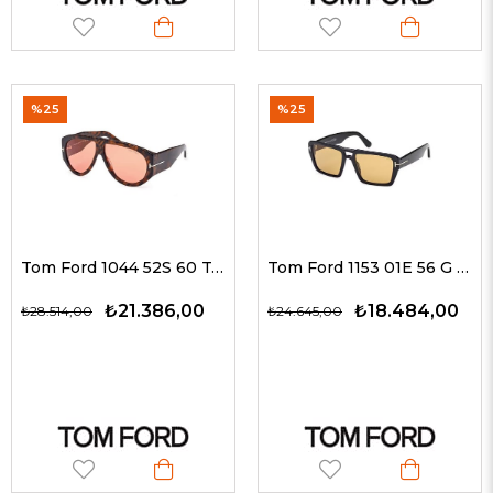
%25
%25
Tom Ford 1044 52S 60 Tom Ford Güneş Gözlüğü
Tom Ford 1153 01E 56 G Unisex Güneş Gözlükleri
₺21.386,00
₺18.484,00
₺28.514,00
₺24.645,00