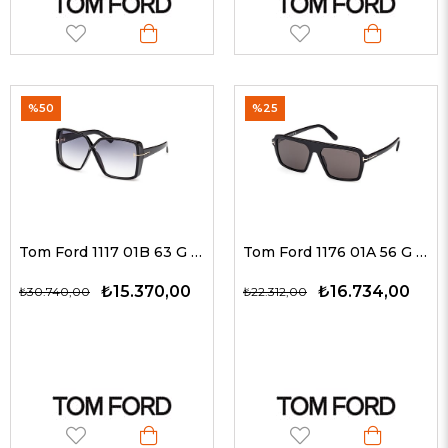
%50
%25
Tom Ford 1117 01B 63 G Kadın Güneş Gözlükleri
Tom Ford 1176 01A 56 G Unisex Güneş Gözlükleri
₺15.370,00
₺16.734,00
₺30.740,00
₺22.312,00