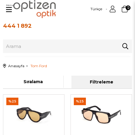
Menu
0
Türkçe
444 1 892
Üye Girişi
Üye Ol
Anasayfa
Tom Ford
Sıralama
Filtreleme
%25
%25