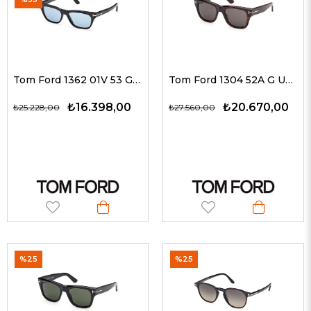
Tom Ford 1362 01V 53 G Unisex Güneş Gözlükleri
Tom Ford 1304 52A G Unisex Güneş Gözlükleri
₺16.398,00
₺20.670,00
₺25.228,00
₺27.560,00
%25
%25