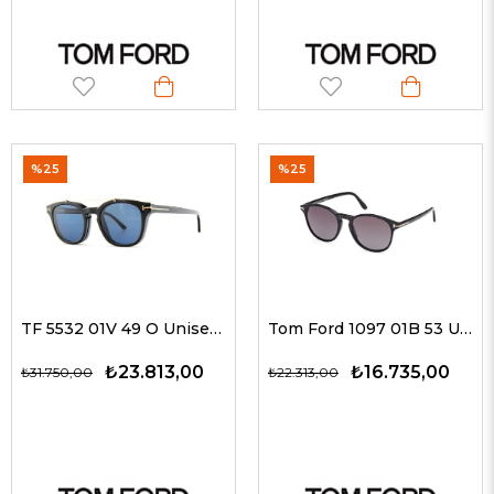
%25
%25
TF 5532 01V 49 O Unisex Güneş Gözlükleri
Tom Ford 1097 01B 53 Unisex Güneş Gözlükleri
₺23.813,00
₺16.735,00
₺31.750,00
₺22.313,00