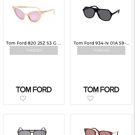
Tom Ford 820 25Z 53 G Kadın Güneş Gözlükleri
Tom Ford 934-N 01A 59-14 G Unisex Güneş Gözlükleri
TÜKENDI
TÜKENDI