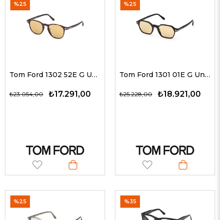
%25
%25
Tom Ford 1302 52E G Unisex Güneş Gözlükleri
Tom Ford 1301 01E G Unisex Güneş Gözlükleri
₺17.291,00
₺18.921,00
₺23.054,00
₺25.228,00
%25
%35