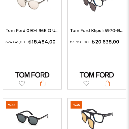
Tom Ford 0904 96E G Unisex Güneş Gözlükleri
Tom Ford Klipsli 5970-B 001 50 G Güneş Gözlüğü
₺18.484,00
₺20.638,00
₺24.645,00
₺31.750,00
%25
%35