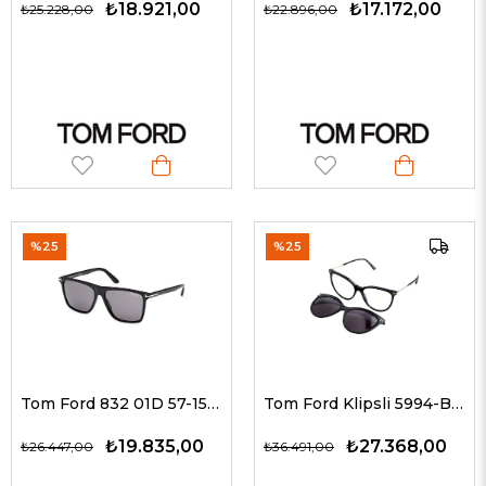
₺18.921,00
₺17.172,00
₺25.228,00
₺22.896,00
%25
%25
Tom Ford 832 01D 57-15 G Güneş Gözlüğü
Tom Ford Klipsli 5994-B 001 56 G Klipsli Güneş Gözlüğü
₺19.835,00
₺27.368,00
₺26.447,00
₺36.491,00