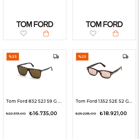
%25
%25
Tom Ford 832 52J 59 G Güneş Gözlüğü
Tom Ford 1352 52E 52 G Güneş Gözlüğü
₺16.735,00
₺18.921,00
₺22.313,00
₺25.228,00