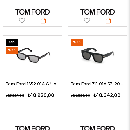
Yeni
%25
Ürün
%25
Tom Ford 1352 01A G Unisex Güneş Gözlükleri
Tom Ford 711 01A 53-20 Unisex Güneş Gözlükleri
₺18.920,00
₺18.642,00
₺25.227,00
₺24.856,00