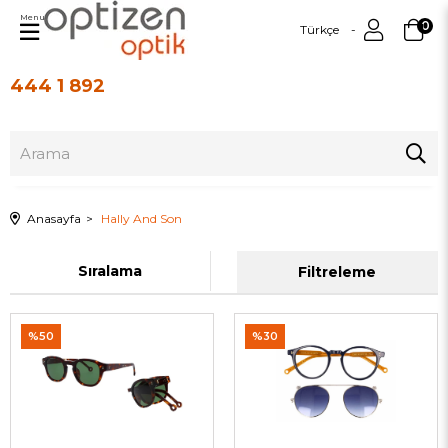
Menu
0
Türkçe
444 1 892
Üye Girişi
Üye Ol
Anasayfa
Hally And Son
Sıralama
Filtreleme
%50
%30