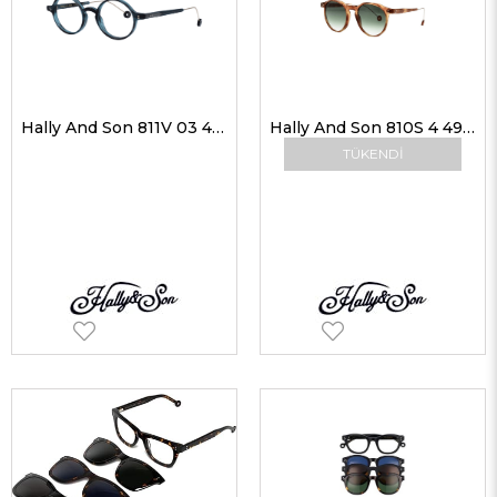
Hally And Son 811V 03 45-20 Unisex Optik Gözlükler
Hally And Son 810S 4 49-20 Unisex Güneş Gözlükleri
TÜKENDI