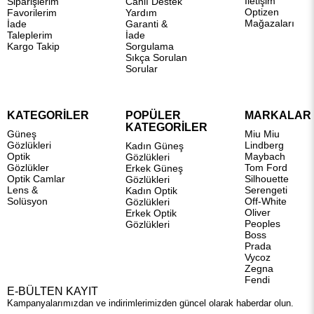
İletişim
Siparişlerim
Canlı Destek
Optizen
Favorilerim
Yardım
Mağazaları
İade
Garanti &
Taleplerim
İade
Kargo Takip
Sorgulama
Sıkça Sorulan
Sorular
KATEGORİLER
POPÜLER
MARKALAR
KATEGORİLER
Güneş
Miu Miu
Gözlükleri
Lindberg
Kadın Güneş
Optik
Maybach
Gözlükleri
Gözlükler
Tom Ford
Erkek Güneş
Optik Camlar
Silhouette
Gözlükleri
Lens &
Serengeti
Kadın Optik
Solüsyon
Off-White
Gözlükleri
Oliver
Erkek Optik
Peoples
Gözlükleri
Boss
Prada
Vycoz
Zegna
Fendi
E-BÜLTEN KAYIT
Kampanyalarımızdan ve indirimlerimizden güncel olarak haberdar olun.