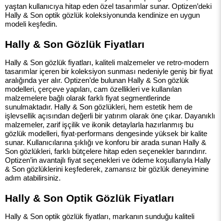
yaştan kullanıcıya hitap eden özel tasarımlar sunar. Optizen’deki
Hally & Son optik gözlük koleksiyonunda kendinize en uygun
modeli keşfedin.
Hally & Son Gözlük Fiyatları
Hally & Son gözlük fiyatları, kaliteli malzemeler ve retro-modern
tasarımlar içeren bir koleksiyon sunması nedeniyle geniş bir fiyat
aralığında yer alır. Optizen’de bulunan Hally & Son gözlük
modelleri, çerçeve yapıları, cam özellikleri ve kullanılan
malzemelere bağlı olarak farklı fiyat segmentlerinde
sunulmaktadır. Hally & Son gözlükleri, hem estetik hem de
işlevsellik açısından değerli bir yatırım olarak öne çıkar. Dayanıklı
malzemeler, zarif işçilik ve ikonik detaylarla hazırlanmış bu
gözlük modelleri, fiyat-performans dengesinde yüksek bir kalite
sunar. Kullanıcılarına şıklığı ve konforu bir arada sunan Hally &
Son gözlükleri, farklı bütçelere hitap eden seçenekler barındırır.
Optizen’in avantajlı fiyat seçenekleri ve ödeme koşullarıyla Hally
& Son gözlüklerini keşfederek, zamansız bir gözlük deneyimine
adım atabilirsiniz.
Hally & Son Optik Gözlük Fiyatları
Hally & Son optik gözlük fiyatları, markanın sunduğu kaliteli