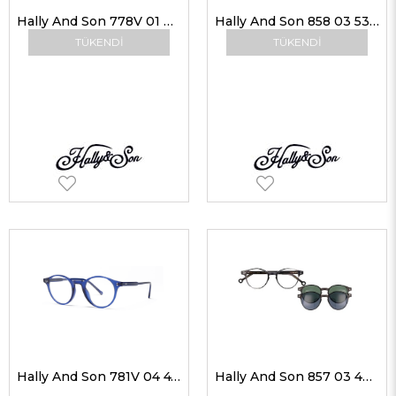
Hally And Son 778V 01 00 Unisex Güneş Gözlükleri
Hally And Son 858 03 53-19 G Kadın Güneş Gözlükleri
TÜKENDI
TÜKENDI
Hally And Son 781V 04 47-22 Unisex Optik Gözlükler
Hally And Son 857 03 48-19 Erkek Optik Gözlükler