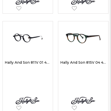
Hally And Son 811V 01 45-20 Unisex Optik Gözlükler
Hally And Son 815V 04 47-22 Unisex Optik Gözlükler