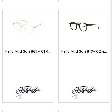
Hally And Son 867V 01 48-19 Unisex Optik Gözlükler
Hally And Son 810v 02 49-20 Unisex Optik Gözlükler