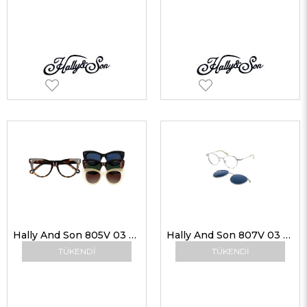
Hally And Son 805V 03 50-18 Klipsli
Hally And Son 807V 03 48-20 Klipsli Gözlük
TÜKENDI
TÜKENDI