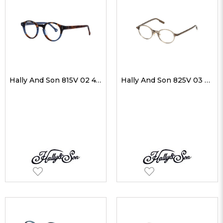
Hally And Son 815V 02 47-22 Unisex Optik Gözlükler
Hally And Son 825V 03 49-21 Unisex Optik Gözlükler