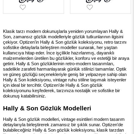
Klasik tarzı modern dokunuşlarla yeniden yorumlayan Hally &
Son, zamansız gözlük modelleriyle gözlük tutkunlarının ilgisini
çekiyor. Optizen’in Hally & Son gözlük koleksiyonu, retro tarzını
sofistike detaylarla birleştiren modeller sunarak, her yaştan
kullanıcıya hitap eder. İnce işçilikle hazırlanmış, dayanıklı
malzemelerden üretilen bu gözlükler, konforu ve estetiği bir araya
getirir. Hally & Son gözlüklerinin retro-modern tasarımları,
sadelikle zarafeti harmanlayarak günlük stilinizi tamamlar. Optik
ve güneş gözlüğü seçenekleriyle geniş bir yelpazeye sahip olan
Hally & Son koleksiyonu, vintage ruhu stiline taşımak isteyenler
için ideal bir tercihtir. Optizen’de Hally & Son gözlük
koleksiyonunu keşfederek, tarzınıza nostaljik ve sofistike bir
dokunuş katabilirsiniz.
Hally & Son Gözlük Modelleri
Hally & Son gözlük modelleri, vintage esintileri modern tasarım
detaylarıyla birleştirerek zamansız bir şıklık sunar. Optizen’de
bulabileceğiniz Hally & Son gözlük koleksiyonu, klasik tarzdan