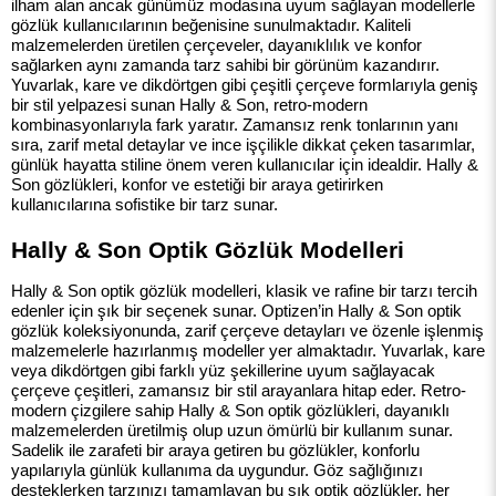
ilham alan ancak günümüz modasına uyum sağlayan modellerle
gözlük kullanıcılarının beğenisine sunulmaktadır. Kaliteli
malzemelerden üretilen çerçeveler, dayanıklılık ve konfor
sağlarken aynı zamanda tarz sahibi bir görünüm kazandırır.
Yuvarlak, kare ve dikdörtgen gibi çeşitli çerçeve formlarıyla geniş
bir stil yelpazesi sunan Hally & Son, retro-modern
kombinasyonlarıyla fark yaratır. Zamansız renk tonlarının yanı
sıra, zarif metal detaylar ve ince işçilikle dikkat çeken tasarımlar,
günlük hayatta stiline önem veren kullanıcılar için idealdir. Hally &
Son gözlükleri, konfor ve estetiği bir araya getirirken
kullanıcılarına sofistike bir tarz sunar.
Hally & Son Optik Gözlük Modelleri
Hally & Son optik gözlük modelleri, klasik ve rafine bir tarzı tercih
edenler için şık bir seçenek sunar. Optizen’in Hally & Son optik
gözlük koleksiyonunda, zarif çerçeve detayları ve özenle işlenmiş
malzemelerle hazırlanmış modeller yer almaktadır. Yuvarlak, kare
veya dikdörtgen gibi farklı yüz şekillerine uyum sağlayacak
çerçeve çeşitleri, zamansız bir stil arayanlara hitap eder. Retro-
modern çizgilere sahip Hally & Son optik gözlükleri, dayanıklı
malzemelerden üretilmiş olup uzun ömürlü bir kullanım sunar.
Sadelik ile zarafeti bir araya getiren bu gözlükler, konforlu
yapılarıyla günlük kullanıma da uygundur. Göz sağlığınızı
desteklerken tarzınızı tamamlayan bu şık optik gözlükler, her