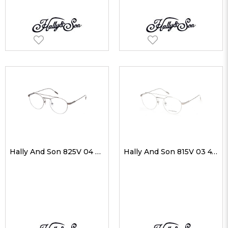
Hally And Son 825V 04 49-21 Unisex Optik Gözlükler
Hally And Son 815V 03 47-22 Unisex Optik Gözlükler