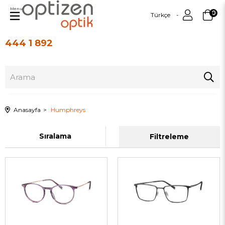
Menu
0
Türkçe
444 1 892
Üye Girişi
Üye Ol
Anasayfa
Humphreys
Sıralama
Filtreleme