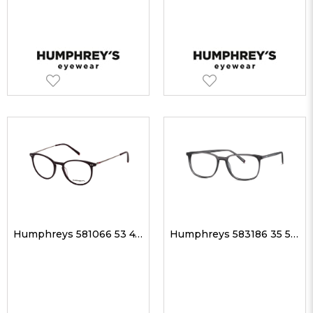
Humphreys 581066 53 47-17 Unisex Optik Gözlükler
Humphreys 583186 35 54-17 Erkek Optik Gözlükler