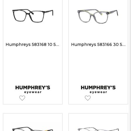
Humphreys 583168 10 55-14 Kadın Optik Gözlükler
Humphreys 583166 30 53-16 Unisex Optik Gözlükler