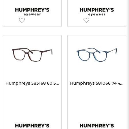
Humphreys 583168 60 55-14 Kadın Optik Gözlükler
Humphreys 581066 74 47-17 Unisex Optik Gözlükler