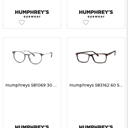
Humphreys 581069 30 51-17 Unisex Optik Gözlükler
Humphreys 583162 60 55-15 Unisex Optik Gözlükler