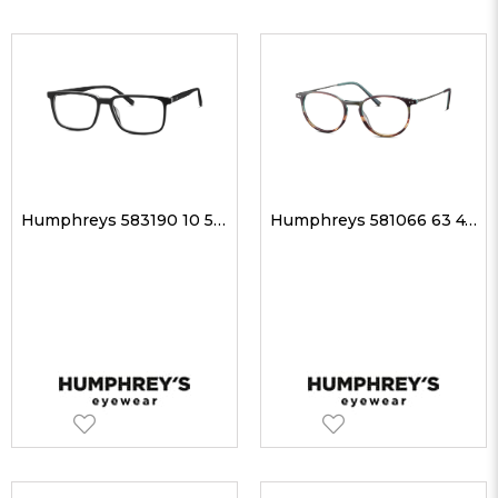
Humphreys 583190 10 54-15 Erkek Optik Gözlükler
Humphreys 581066 63 47-17 Unisex Optik Gözlükler