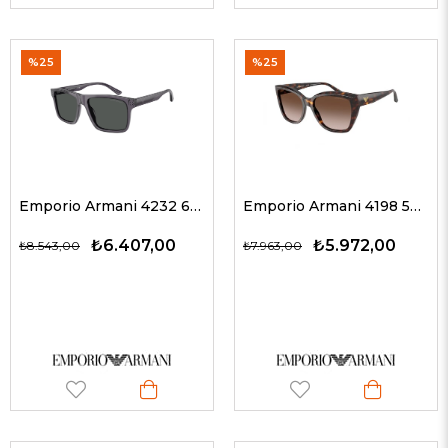
%25
%25
Emporio Armani 4232 610687 57 G Erkek Güneş Gözlükleri
Emporio Armani 4198 502613 55 G Kadın Güneş Gözlükleri
₺6.407,00
₺5.972,00
₺8.543,00
₺7.963,00