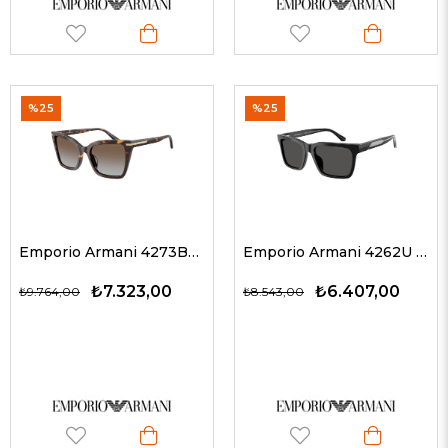
%25
%25
Emporio Armani 4273BU 502689 53 G Kadın Güneş Gözlükleri
Emporio Armani 4262U 501787 57 G Erkek Güneş Gözlükleri
₺7.323,00
₺6.407,00
₺9.764,00
₺8.543,00