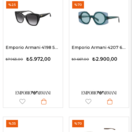
%25
%70
Emporio Armani 4198 50178G 55 G Kadın Güneş Gözlükleri
Emporio Armani 4207 603180 46 Kadın Güneş Gözlükleri
₺5.972,00
₺2.900,00
₺7.963,00
₺9.667,00
%35
%70