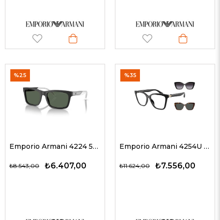
%25
%35
Emporio Armani 4224 500171 57 G Erkek Güneş Gözlükleri
Emporio Armani 4254U 50171W 52 G Kadın Güneş Gözlükleri
₺6.407,00
₺7.556,00
₺8.543,00
₺11.624,00