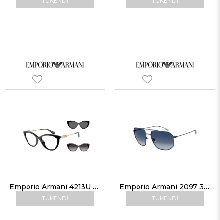
TÜKENDI
TÜKENDI
Emporio Armani 4213U 50171W 53 Klipsli Gözlük
Emporio Armani 2097 30924L 59 Erkek Güneş Gözlükleri
TÜKENDI
TÜKENDI