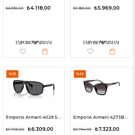
₺4.118,00
₺5.969,00
₺6.335,00
₺9.183,00
%35
%25
Emporio Armani 4029 5001T3 64 G Erkek Güneş Gözlükleri
Emporio Armani 4273BU 50178G 53 G Kadın Güneş Gözlükleri
₺6.309,00
₺7.323,00
₺9.706,00
₺9.764,00