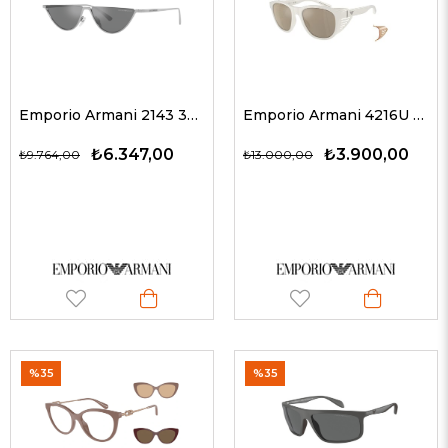
Emporio Armani 2143 30156G 57 G Kadın Güneş Gözlükleri
Emporio Armani 4216U 53445A 56 G Unisex Güneş Gözlükleri
₺6.347,00
₺3.900,00
₺9.764,00
₺13.000,00
%35
%35