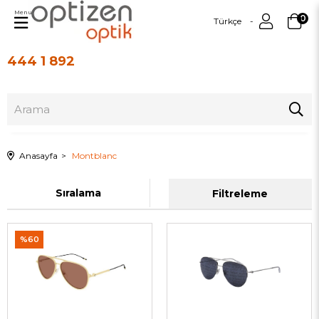
Menu
0
Türkçe
444 1 892
Üye Girişi
Üye Ol
Anasayfa
Montblanc
Sıralama
Filtreleme
%60