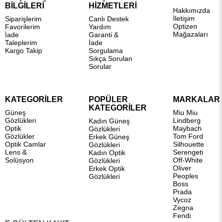
BİLGİLERİ
HİZMETLERİ
Hakkımızda
İletişim
Siparişlerim
Canlı Destek
Optizen
Favorilerim
Yardım
Mağazaları
İade
Garanti &
Taleplerim
İade
Kargo Takip
Sorgulama
Sıkça Sorulan
Sorular
KATEGORİLER
POPÜLER
MARKALAR
KATEGORİLER
Güneş
Miu Miu
Gözlükleri
Lindberg
Kadın Güneş
Optik
Maybach
Gözlükleri
Gözlükler
Tom Ford
Erkek Güneş
Optik Camlar
Silhouette
Gözlükleri
Lens &
Serengeti
Kadın Optik
Solüsyon
Off-White
Gözlükleri
Oliver
Erkek Optik
Peoples
Gözlükleri
Boss
Prada
Vycoz
Zegna
Fendi