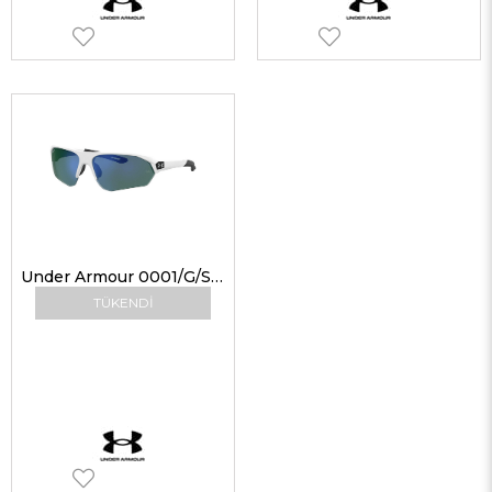
Under Armour 0001/G/S 4NL50 66 G Erkek Güneş Gözlükleri
TÜKENDI