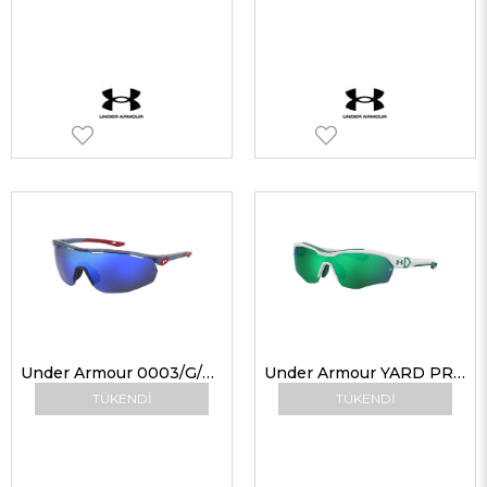
Under Armour 0003/G/S PJPW1 99 G Erkek Güneş Gözlükleri
Under Armour YARD PRO JR 07RV8 99 G Çocuk Güneş Gözlükleri
TÜKENDI
TÜKENDI