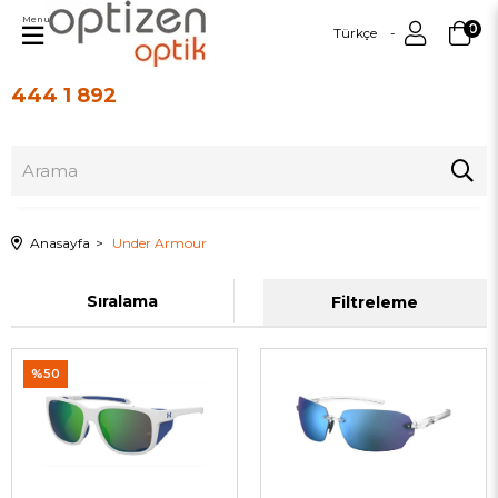
Menu
0
Türkçe
444 1 892
Üye Girişi
Üye Ol
Anasayfa
Under Armour
Sıralama
Filtreleme
%50