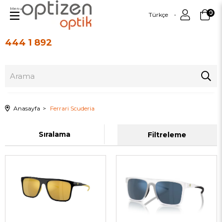
Menu
0
Türkçe
444 1 892
Üye Girişi
Üye Ol
Anasayfa
Ferrari Scuderia
Sıralama
Filtreleme