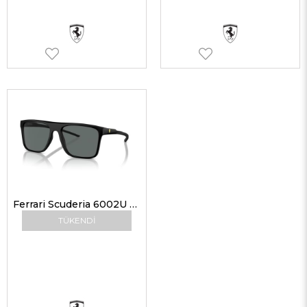
Ferrari Scuderia 6002U 504/81 59 Erkek Güneş Gözlükleri
TÜKENDI