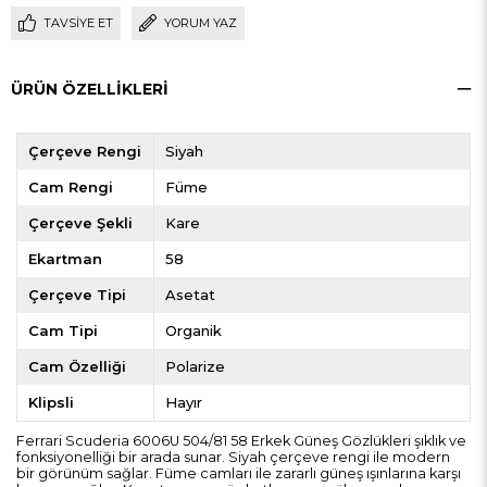
TAVSIYE ET
YORUM YAZ
ÜRÜN ÖZELLIKLERI
Çerçeve Rengi
Siyah
Cam Rengi
Füme
Çerçeve Şekli
Kare
Ekartman
58
Çerçeve Tipi
Asetat
Cam Tipi
Organik
Cam Özelliği
Polarize
Klipsli
Hayır
Ferrari Scuderia 6006U 504/81 58 Erkek Güneş Gözlükleri şıklık ve
fonksiyonelliği bir arada sunar. Siyah çerçeve rengi ile modern
bir görünüm sağlar. Füme camları ile zararlı güneş ışınlarına karşı