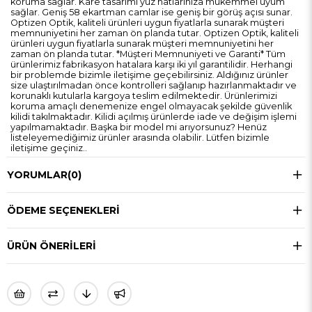
koruma sağlar. Kare tasarımı yüz hatlarınıza mükemmel uyum
sağlar. Geniş 58 ekartman camlar ise geniş bir görüş açısı sunar.
Optizen Optik, kaliteli ürünleri uygun fiyatlarla sunarak müşteri
memnuniyetini her zaman ön planda tutar. Optizen Optik, kaliteli
ürünleri uygun fiyatlarla sunarak müşteri memnuniyetini her
zaman ön planda tutar. *Müşteri Memnuniyeti ve Garanti* Tüm
ürünlerimiz fabrikasyon hatalara karşı iki yıl garantilidir. Herhangi
bir problemde bizimle iletişime geçebilirsiniz. Aldığınız ürünler
size ulaştırılmadan önce kontrolleri sağlanıp hazırlanmaktadır ve
korunaklı kutularla kargoya teslim edilmektedir. Ürünlerimizi
koruma amaçlı denemenize engel olmayacak şekilde güvenlik
kilidi takılmaktadır. Kilidi açılmış ürünlerde iade ve değişim işlemi
yapılmamaktadır. Başka bir model mi arıyorsunuz? Henüz
listeleyemediğimiz ürünler arasında olabilir. Lütfen bizimle
iletişime geçiniz..
YORUMLAR
(0)
ÖDEME SEÇENEKLERI
ÜRÜN ÖNERILERI