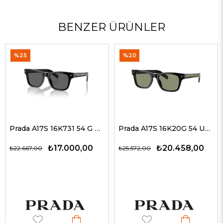
BENZER ÜRÜNLER
%25
%20
Prada A17S 16K731 54 G Erkek Güneş Gözlükleri
Prada A17S 16K20G 54 Unisex Güneş Gözlükleri
₺17.000,00
₺20.458,00
₺22.667,00
₺25.572,00