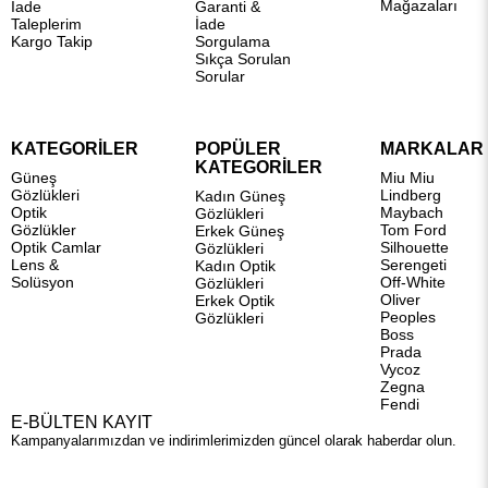
Satın alınan güneş gözlüklerinde orijinallik garantisi
Mağazaları
İade
Garanti &
var mı?
Taleplerim
İade
Kargo Takip
Sorgulama
Sunulan tüm ürünler yetkili tedarikçilerden temin edilir ve
Sıkça Sorulan
orijinaldir. Ürün seçiminden satış sonrasına kadar güvenilirlik
Sorular
temel öncelik olarak ele alınır.
Güneş gözlüğü koleksiyonlarında hangi markalar
yer alıyor?
KATEGORİLER
POPÜLER
MARKALAR
KATEGORİLER
Markalar
sayfasında yer alan koleksiyonlarda global ölçekte
Güneş
Miu Miu
Gözlükleri
Lindberg
Kadın Güneş
bilinirliği yüksek, prestijli markalar bulunur. Sezon
Optik
Maybach
Gözlükleri
trendlerine paralel olarak ürün gamı düzenli biçimde
Gözlükler
Tom Ford
Erkek Güneş
güncellenir.
Optik Camlar
Silhouette
Gözlükleri
Lens &
Serengeti
Kadın Optik
Optik gözlük çerçevelerini online olarak detaylı
Solüsyon
Off-White
Gözlükleri
incelemek mümkün mü?
Oliver
Erkek Optik
Peoples
Gözlükleri
Online katalogda yer alan optik çerçeveler; ölçü bilgileri,
Boss
teknik detaylar ve filtreleme seçenekleriyle birlikte sunulur.
Prada
Bu sayede ihtiyaçlara uygun modellere kolayca ulaşılabilir.
Vycoz
Zegna
Beğendiğiniz ürünler için WhatsApp’tan veya
iletişim
Fendi
sayfasında yer alan kanallar aracılığıyla bizimle iletişime
E-BÜLTEN KAYIT
geçebilirsiniz.
Kampanyalarımızdan ve indirimlerimizden güncel olarak haberdar olun.
Fiziksel mağazalar hangi şehirlerde hizmet
veriyor?