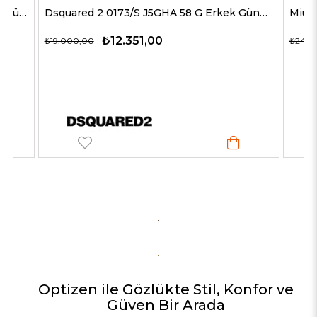
Dsquared 2 0173/S J5GHA 58 G Erkek Güneş Gözlükleri
₺12.351,00
₺9
₺19.000,00
₺24.750,00
Optizen ile Gözlükte Stil, Konfor ve
Güven Bir Arada