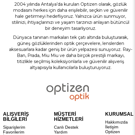
2004 yılında Antalya’da kurulan Optizen olarak, gözlük
modasını herkes için daha erişilebilir, seçkin ve güvenilir
hale getirmeyi hedefliyoruz. Yalnızca ürün sunmuyor,
stilinizi, ihtiyaçlarınızı ve yaşam tarzınızı anlayan bütüncül
bir deneyim tasarlıyoruz.
Dünyaca tanınan markaları tek çatı altında buluşturarak,
güneş gözlüklerinden optik çerçevelere, lenslerden
aksesuarlara kadar geniş bir ürün yelpazesi sunuyoruz. Ray-
Ban, Prada,
Miu Miu
ve daha birçok prestijli markayı,
titizlikle seçilmiş koleksiyonlarla ve güvenilir alışveriş
altyapısıyla kullanıcılarla buluşturuyoruz.
Güneş gözlüğü
koleksiyonları yüksek UV koruması
sunarken; klasik, modern, minimal ve cesur tasarım
seçenekleriyle kişisel stilin güçlü ve tamamlayıcı bir parçası
olarak öne çıkar.
Optik çerçeveler
için ise konfor, dayanıklılık
ve estetik dengeyi ön planda tutarak farklı yüz tiplerine ve
kullanım alışkanlıklarına uygun alternatifler sunarız. Detaylı
ürün açıklamaları ve gelişmiş filtreleme yapımız sayesinde
ALIŞVERİŞ
MÜŞTERİ
KURUMSAL
doğru ürüne hızlı ve bilinçli şekilde ulaşmak mümkündür.
BİLGİLERİ
HİZMETLERİ
Hakkımızda
Sıkça Sorulan Sorular
İletişim
Siparişlerim
Canlı Destek
Optizen
Favorilerim
Yardım