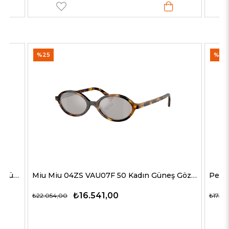
%25
%35
Tommy Hilfiger 2100/S JBW3X 53 Kadın Güneş Gözlükleri
Miu Miu 04ZS VAU07F 50 Kadın Güneş Gözlükleri
₺16.541,00
₺22.054,00
₺17.54