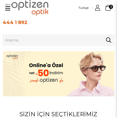
Menu
0
Türkçe
444 1 892
Üye Girişi
Üye Ol
SIZIN İÇIN SEÇTIKLERIMIZ