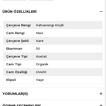
ÜRÜN ÖZELLIKLERI
Çerçeve Rengi
Kahverengi Kırçıllı
Cam Rengi
Mavi
Çerçeve Şekli
Kare
Ekartman
50
Çerçeve Tipi
Asetat
Cam Tipi
Organik
Cam Özelliği
UV400
Klipsli
Hayır
YORUMLAR
(0)
ÖDEME SEÇENEKLERI