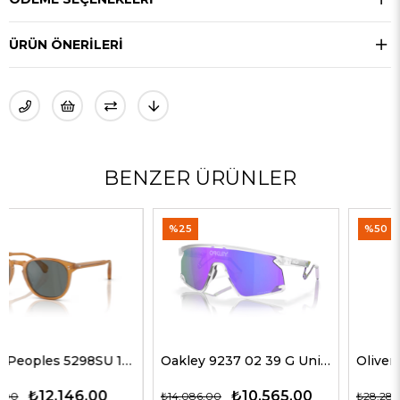
ÜRÜN ÖNERILERI
BENZER ÜRÜNLER
%25
%50
Oakley 9237 02 39 G Unisex Güneş Gözlükleri
Oliver Peoples 5514SU 1678C5 51 G Unisex Güneş Gözlükleri
₺10.565,00
₺14.143,00
₺14.086,00
₺28.285,00