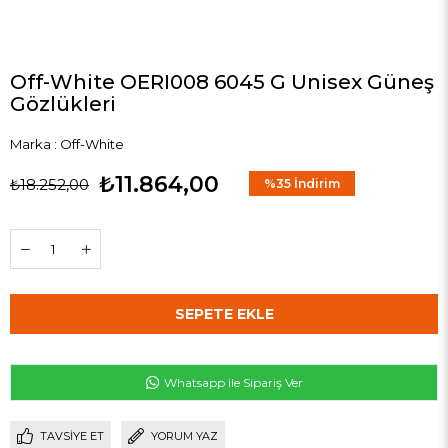
Off-White OERI008 6045 G Unisex Güneş
Gözlükleri
Marka
:
Off-White
₺11.864,00
₺18.252,00
%
35
İndirim
Whatsapp ile Sipariş Ver
TAVSIYE ET
YORUM YAZ