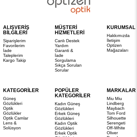
ALIŞVERİŞ
MÜŞTERİ
KURUMSAL
BİLGİLERİ
HİZMETLERİ
Hakkımızda
İletişim
Siparişlerim
Canlı Destek
Optizen
Favorilerim
Yardım
Mağazaları
İade
Garanti &
Taleplerim
İade
Kargo Takip
Sorgulama
Sıkça Sorulan
Sorular
KATEGORİLER
POPÜLER
MARKALAR
KATEGORİLER
Güneş
Miu Miu
Gözlükleri
Lindberg
Kadın Güneş
Optik
Maybach
Gözlükleri
Gözlükler
Tom Ford
Erkek Güneş
Optik Camlar
Silhouette
Gözlükleri
Lens &
Serengeti
Kadın Optik
Solüsyon
Off-White
Gözlükleri
Oliver
Erkek Optik