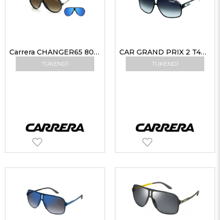
Carrera CHANGER65 807HA 67-07 Unisex Güneş Gözlükleri
CAR GRAND PRIX 2 T4M9O 64 G Erkek Güneş Gözlükleri
TÜKENDI
TÜKENDI