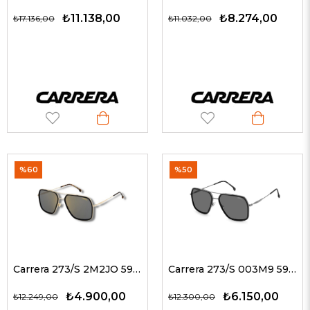
₺11.138,00
₺8.274,00
₺17.136,00
₺11.032,00
%60
%50
Carrera 273/S 2M2JO 59 G Erkek Güneş Gözlükleri
Carrera 273/S 003M9 59 G Erkek Güneş Gözlükleri
₺4.900,00
₺6.150,00
₺12.249,00
₺12.300,00