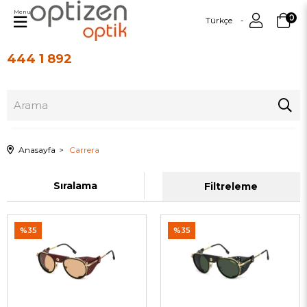
Menu
0
Türkçe
444 1 892
Üye Girişi
Üye Ol
Anasayfa
Carrera
Sıralama
Filtreleme
%35
%35