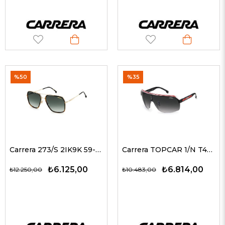
%50
%35
Carrera 273/S 2IK9K 59-17 Erkek Güneş Gözlükleri
Carrera TOPCAR 1/N T4O9O 99 Unisex Güneş Gözlükleri
₺6.125,00
₺6.814,00
₺12.250,00
₺10.483,00