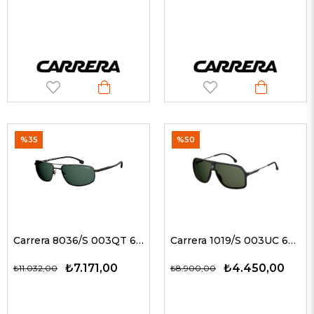
%35
%50
Carrera 8036/S 003QT 62 G Erkek Güneş Gözlükleri
Carrera 1019/S 003UC 64 Güneş Gözlüğü
₺7.171,00
₺4.450,00
₺11.032,00
₺8.900,00