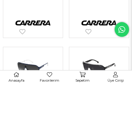
Anasayfa
Favorilerim
Sepetim
Üye Girişi
Carrera 1046/S 0JU9O 99 Güneş Gözlüğü
Carrera TOPCAR 1/N 80S9O 99 Unisex Güneş Gözlükleri
TÜKENDI
TÜKENDI