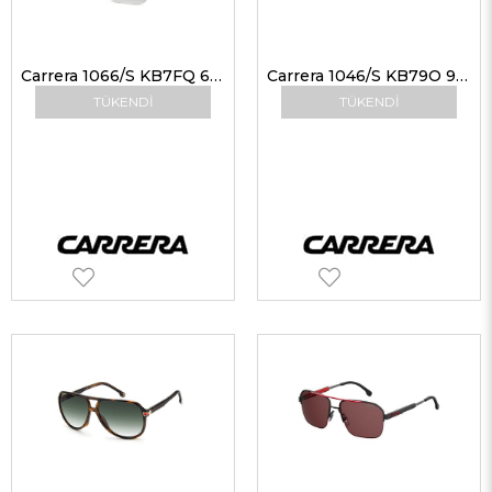
Carrera 1066/S KB7FQ 63 Erkek Güneş Gözlükleri
Carrera 1046/S KB79O 99 Güneş Gözlüğü
TÜKENDI
TÜKENDI