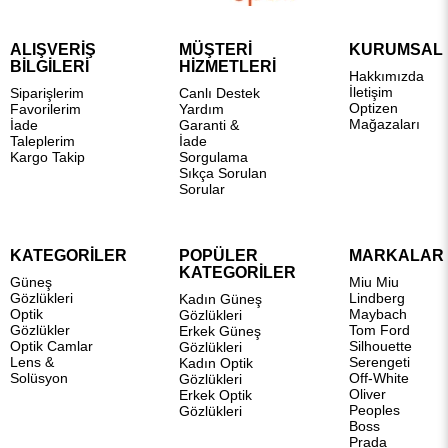
ALIŞVERİŞ
MÜŞTERİ
KURUMSAL
BİLGİLERİ
HİZMETLERİ
Hakkımızda
İletişim
Siparişlerim
Canlı Destek
Optizen
Favorilerim
Yardım
Mağazaları
İade
Garanti &
Taleplerim
İade
Kargo Takip
Sorgulama
Sıkça Sorulan
Sorular
KATEGORİLER
POPÜLER
MARKALAR
KATEGORİLER
Güneş
Miu Miu
Gözlükleri
Lindberg
Kadın Güneş
Optik
Maybach
Gözlükleri
Gözlükler
Tom Ford
Erkek Güneş
Optik Camlar
Silhouette
Gözlükleri
Lens &
Serengeti
Kadın Optik
Solüsyon
Off-White
Gözlükleri
Oliver
Erkek Optik
Peoples
Gözlükleri
Boss
Prada