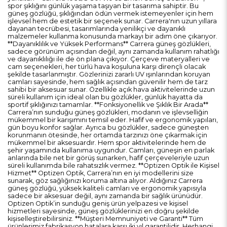
spor şıklığını günlük yaşama taşıyan bir tasarıma sahiptir. Bu
güneş gözlüğü, şıklığından ödün vermek istemeyenler için hem
işlevsel hem de estetik bir seçenek sunar. Carrera'nın uzun yıllara
dayanan tecrübesi, tasarımlarında yenilikçi ve dayanıklı
malzemeler kullanma konusunda markayı bir adım öne çıkarıyor.
**Dayanıklılık ve Yüksek Performans** Carrera güneş gözlükleri,
sadece görünüm açısından değil, aynı zamanda kullanım rahatlığı
ve dayanıklılığı ile de ön plana çıkıyor. Çerçeve materyalleri ve
cam seçenekleri, her türlü hava koşuluna karşı dirençli olacak
şekilde tasarlanmıştır. Gözlerinizi zararlı UV ışınlarından koruyan
camları sayesinde, hem sağlık açısından güvenilir hem de tarz
sahibi bir aksesuar sunar. Özellikle açık hava aktivitelerinde uzun
süreli kullanım için ideal olan bu gözlükler, günlük hayatta da
sportif şıklığınızı tamamlar. **Fonksiyonellik ve Şıklık Bir Arada**
Carrera’nın sunduğu güneş gözlükleri, modanın ve işlevselliğin
mükemmel bir karışımını temsil eder. Hafif ve ergonomik yapıları,
gün boyu konfor sağlar. Ayrıca bu gözlükler, sadece güneşten
korunmanın ötesinde, her ortamda tarzınızı öne çıkarmak için
mükemmel bir aksesuardır. Hem spor aktivitelerinde hem de
şehir yaşamında kullanıma uygundur. Camları, güneşin en parlak
anlarında bile net bir görüş sunarken, hafif çerçeveleriyle uzun
süreli kullanımda bile rahatsızlık vermez. **Optizen Optik ile Kişisel
Hizmet** Optizen Optik, Carrera’nın en iyi modellerini size
sunarak, göz sağlığınızı koruma altına alıyor. Aldığınız Carrera
güneş gözlüğü, yüksek kaliteli camları ve ergonomik yapısıyla
sadece bir aksesuar değil, aynı zamanda bir sağlık ürünüdür.
Optizen Optik’in sunduğu geniş ürün yelpazesi ve kişisel
hizmetleri sayesinde, güneş gözlüklerinizi en doğru şekilde
kişiselleştirebilirsiniz. **Müşteri Memnuniyeti ve Garanti** Tüm
ürünlerimiz fabrikasyon hatalara karşı iki yıl garantilidir. Herhangi