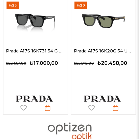
%25
%20
Prada A17S 16K731 54 G Erkek Güneş Gözlükleri
Prada A17S 16K20G 54 Unisex Güneş Gözlükleri
₺17.000,00
₺20.458,00
₺22.667,00
₺25.572,00