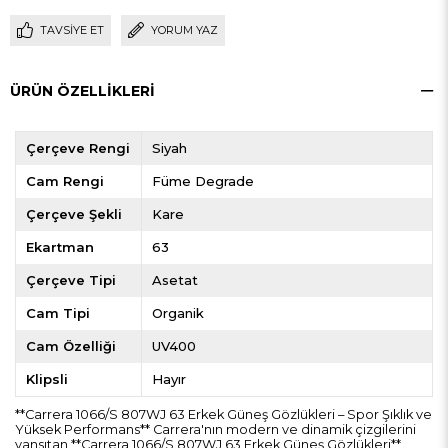
TAVSIYE ET
YORUM YAZ
ÜRÜN ÖZELLIKLERI
Çerçeve Rengi
Siyah
Cam Rengi
Füme Degrade
Çerçeve Şekli
Kare
Ekartman
63
Çerçeve Tipi
Asetat
Cam Tipi
Organik
Cam Özelliği
UV400
Klipsli
Hayır
**Carrera 1066/S 807WJ 63 Erkek Güneş Gözlükleri – Spor Şıklık ve
Yüksek Performans** Carrera'nın modern ve dinamik çizgilerini
yansıtan **Carrera 1066/S 807WJ 63 Erkek Güneş Gözlükleri**,