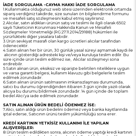
İADE SORGULAMA -CAYMA HAKKI İADE SORGULAMA
1.Kullanmakta olduğunuz web sitesi üzerinden elektronik ortamda
sipariş verdiğiniz takdirde, size sunulan ön bilgilendirme formunu
ve mesafeli satış sözleşmesini kabul etmiş sayılırsınız.
2.Alıcılar, satın aldıkları ürünün satış ve teslimi ile ilgili olarak 6502
sayılı Tüketicinin Korunması Hakkında Kanun ve Mesafeli
Sözleşmeler Yönetmeliği (RG:27.11.2014/29188) hükümleri ile
yürürlükteki diğer yasalara tabidir.
3.Ürün sevkiyat masrafı olan kargo ücretleri alıcılar tarafından
ödenecektir.
4.Satın alınan her bir ürün, 30 günlük yasal süreyi aşmamak kaydı ile
alıcının gösterdiği adresteki kişi ve/veya kuruluşa teslim edilir. Bu
süre içinde ürün teslim edilmez ise, Alıcılar sözleşmeyi sona
erdirebilir.
5.Satın alınan ürün, eksiksiz ve siparişte belirtilen niteliklere uygun
ve varsa garanti belgesi, kullanım klavuzu gibi belgelerle teslim
edilmek zorundadır.
6.Satın alınan ürünün satılmasının imkansızlaşması durumunda,
satıcı bu durumu öğrendiğinden itibaren 3 gün içinde yazılı olarak
alıcıya bu durumu bildirmek zorundadır. 14 gün içinde de toplam
bedel Alıcı’ya iade edilmek zorundadır.
SATIN ALINAN ÜRÜN BEDELİ ÖDENMEZ İSE:
7.Alıcı, satın aldığı ürün bedelini ödemez veya banka kayıtlarında
iptal ederse, Satıcının ürünü teslim yükümlülüğü sona erer.
KREDİ KARTININ YETKİSİZ KULLANIMI İLE YAPILAN
ALIŞVERİŞLER:
8.Ürün teslim edildikten sonra, alıcının ödeme yaptığı kredi kartının