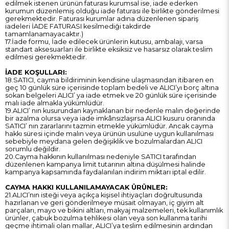
edilmek istenen ürünün faturası kurumsal ise, iade ederken
kurumun düzenlemiş olduğu iade faturası ile birlikte gönderilmesi
gerekmektedir. Faturası kurumlar adına düzenlenen sipariş
iadeleri İADE FATURASI kesilmediği takdirde
tamamlanamayacaktır.)
17.İade formu, İade edilecek ürünlerin kutusu, ambalajı, varsa
standart aksesuarları ile birlikte eksiksiz ve hasarsız olarak teslim
edilmesi gerekmektedir.
İADE KOŞULLARI:
18.SATICI, cayma bildiriminin kendisine ulaşmasından itibaren en
geç 10 günlük süre içerisinde toplam bedeli ve ALICI’yı borç altına
sokan belgeleri ALICI’ ya iade etmek ve 20 günlük süre içerisinde
malı iade almakla yükümlüdür.
19.ALICI’ nın kusurundan kaynaklanan bir nedenle malın değerinde
bir azalma olursa veya iade imkânsızlaşırsa ALICI kusuru oranında
SATICI’ nın zararlarını tazmin etmekle yükümlüdür. Ancak cayma
hakkı süresi içinde malın veya ürünün usulüne uygun kullanılması
sebebiyle meydana gelen değişiklik ve bozulmalardan ALICI
sorumlu değildir.
20.Cayma hakkının kullanılması nedeniyle SATICI tarafından
düzenlenen kampanya limit tutarının altına düşülmesi halinde
kampanya kapsamında faydalanılan indirim miktarı iptal edilir.
CAYMA HAKKI KULLANILAMAYACAK ÜRÜNLER:
21.ALICI’nın isteği veya açıkça kişisel ihtiyaçları doğrultusunda
hazırlanan ve geri gönderilmeye müsait olmayan, iç giyim alt
parçaları, mayo ve bikini altları, makyaj malzemeleri, tek kullanımlık
ürünler, çabuk bozulma tehlikesi olan veya son kullanma tarihi
geçme ihtimali olan mallar, ALICI’ya teslim edilmesinin ardından