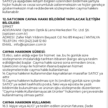
SATICI’ya aşağıdaki iletişim bilgileri üzerinden bildirmek şartıyla
hiçbir hukuki ve cezai sorumluluk üstlenmeksizin ve hiçbir gerekçe
göstermeksizin malı reddederek sözleşmeden cayma hakkını
kullanabilir.
12.SATICININ CAYMA HAKKI BİLDİRİMİ YAPILACAK İLETİŞİM
BİLGİLERİ:
ŞİRKET
ADI/UNVANI: Optizen Optik & Lens Merkezleri Tic. Ltd. Şti.
(optizen.com.tr)
ADRESİ: Zafer Mah.Yıldırım Beyazıt Cd. No:89 Kepez / ANTALYA
TELEFON: +90 (242) 248 12 60
EMAİL :
info@optizen.com.tr
CAYMA HAKKININ SÜRESİ:
13.Alıcı, satın aldığı eğer bir hizmet ise, bu 14 günlük süre
sözleşmenin imzalandığı tarihten itibaren (kargo alıcıya teslim
edildiğinde) başlar. Cayma hakkı süresi sona ermeden önce,
tüketicinin onayı ile hizmetin ifasına başlanan hizmet
sözleşmelerinde cayma hakkı kullanılamaz.
14.Cayma hakkının kullanımından kaynaklanan masraflar SATICI’ ya
aittir.
15.Cayma hakkının kullanılması için 14 (ondört) günlük süre içinde
SATICI' ya iadeli taahhütlü posta, faks veya eposta ile yazılı
bildirimde bulunulması ve ürünün işbu sözleşmede düzenlenen
"Cayma Hakkı Kullanılamayacak Ürünler" hükümleri çerçevesinde
kullanılmamış olması şarttır.
CAYMA HAKKININ KULLANIMI:
16.3. kişiye veya ALICI’ ya teslim edilen ürünün faturası, (İade