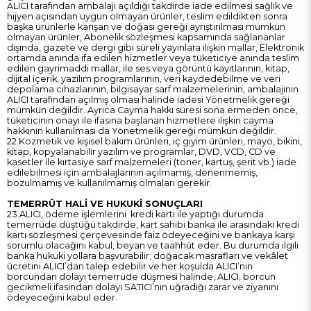
ALICI tarafından ambalajı açıldığı takdirde iade edilmesi sağlık ve
hijyen açısından uygun olmayan ürünler, teslim edildikten sonra
başka ürünlerle karışan ve doğası gereği ayrıştırılması mümkün
olmayan ürünler, Abonelik sözleşmesi kapsamında sağlananlar
dışında, gazete ve dergi gibi süreli yayınlara ilişkin mallar, Elektronik
ortamda anında ifa edilen hizmetler veya tüketiciye anında teslim
edilen gayrimaddi mallar, ile ses veya görüntü kayıtlarının, kitap,
dijital içerik, yazılım programlarının, veri kaydedebilme ve veri
depolama cihazlarının, bilgisayar sarf malzemelerinin, ambalajının
ALICI tarafından açılmış olması halinde iadesi Yönetmelik gereği
mümkün değildir. Ayrıca Cayma hakkı süresi sona ermeden önce,
tüketicinin onayı ile ifasına başlanan hizmetlere ilişkin cayma
hakkının kullanılması da Yönetmelik gereği mümkün değildir.
22.Kozmetik ve kişisel bakım ürünleri, iç giyim ürünleri, mayo, bikini,
kitap, kopyalanabilir yazılım ve programlar, DVD, VCD, CD ve
kasetler ile kırtasiye sarf malzemeleri (toner, kartuş, şerit vb.) iade
edilebilmesi için ambalajlarının açılmamış, denenmemiş,
bozulmamış ve kullanılmamış olmaları gerekir.
TEMERRÜT HALİ VE HUKUKİ SONUÇLARI
23.ALICI, ödeme işlemlerini kredi kartı ile yaptığı durumda
temerrüde düştüğü takdirde, kart sahibi banka ile arasındaki kredi
kartı sözleşmesi çerçevesinde faiz ödeyeceğini ve bankaya karşı
sorumlu olacağını kabul, beyan ve taahhüt eder. Bu durumda ilgili
banka hukuki yollara başvurabilir; doğacak masrafları ve vekâlet
ücretini ALICI’dan talep edebilir ve her koşulda ALICI’nın
borcundan dolayı temerrüde düşmesi halinde, ALICI, borcun
gecikmeli ifasından dolayı SATICI’nın uğradığı zarar ve ziyanını
ödeyeceğini kabul eder.