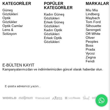
KATEGORİLER
POPÜLER
MARKALAR
KATEGORİLER
Güneş
Miu Miu
Gözlükleri
Lindberg
Kadın Güneş
Optik
Maybach
Gözlükleri
Gözlükler
Tom Ford
Erkek Güneş
Optik Camlar
Silhouette
Gözlükleri
Lens &
Serengeti
Kadın Optik
Solüsyon
Off-White
Gözlükleri
Oliver
Erkek Optik
Peoples
Gözlükleri
Boss
Prada
Vycoz
Zegna
Fendi
E-BÜLTEN KAYIT
Kampanyalarımızdan ve indirimlerimizden güncel olarak haberdar olun.
GÖNDER