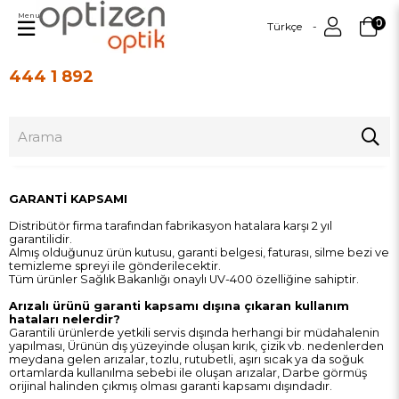
Menu
0
Türkçe
444 1 892
Üye Girişi
Üye Ol
GARANTİ KAPSAMI
Distribütör firma tarafından fabrikasyon hatalara karşı 2 yıl
garantilidir.
Almış olduğunuz ürün kutusu, garanti belgesi, faturası, silme bezi ve
temizleme spreyi ile gönderilecektir.
Tüm ürünler Sağlık Bakanlığı onaylı UV-400 özelliğine sahiptir.
Arızalı ürünü garanti kapsamı dışına çıkaran kullanım
hataları nelerdir?
Garantili ürünlerde yetkili servis dışında herhangi bir müdahalenin
yapılması, Ürünün dış yüzeyinde oluşan kırık, çizik vb. nedenlerden
meydana gelen arızalar, tozlu, rutubetli, aşırı sıcak ya da soğuk
ortamlarda kullanılma sebebi ile oluşan arızalar, Darbe görmüş
orijinal halinden çıkmış olması garanti kapsamı dışındadır.