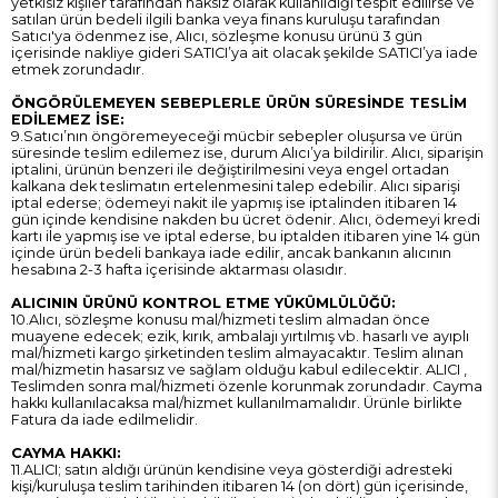
yetkisiz kişiler tarafından haksız olarak kullanıldığı tespit edilirse ve
satılan ürün bedeli ilgili banka veya finans kuruluşu tarafından
Satıcı'ya ödenmez ise, Alıcı, sözleşme konusu ürünü 3 gün
içerisinde nakliye gideri SATICI’ya ait olacak şekilde SATICI’ya iade
etmek zorundadır.
ÖNGÖRÜLEMEYEN SEBEPLERLE ÜRÜN SÜRESİNDE TESLİM
EDİLEMEZ İSE:
9.Satıcı’nın öngöremeyeceği mücbir sebepler oluşursa ve ürün
süresinde teslim edilemez ise, durum Alıcı’ya bildirilir. Alıcı, siparişin
iptalini, ürünün benzeri ile değiştirilmesini veya engel ortadan
kalkana dek teslimatın ertelenmesini talep edebilir. Alıcı siparişi
iptal ederse; ödemeyi nakit ile yapmış ise iptalinden itibaren 14
gün içinde kendisine nakden bu ücret ödenir. Alıcı, ödemeyi kredi
kartı ile yapmış ise ve iptal ederse, bu iptalden itibaren yine 14 gün
içinde ürün bedeli bankaya iade edilir, ancak bankanın alıcının
hesabına 2-3 hafta içerisinde aktarması olasıdır.
ALICININ ÜRÜNÜ KONTROL ETME YÜKÜMLÜLÜĞÜ:
10.Alıcı, sözleşme konusu mal/hizmeti teslim almadan önce
muayene edecek; ezik, kırık, ambalajı yırtılmış vb. hasarlı ve ayıplı
mal/hizmeti kargo şirketinden teslim almayacaktır. Teslim alınan
mal/hizmetin hasarsız ve sağlam olduğu kabul edilecektir. ALICI ,
Teslimden sonra mal/hizmeti özenle korunmak zorundadır. Cayma
hakkı kullanılacaksa mal/hizmet kullanılmamalıdır. Ürünle birlikte
Fatura da iade edilmelidir.
CAYMA HAKKI:
11.ALICI; satın aldığı ürünün kendisine veya gösterdiği adresteki
kişi/kuruluşa teslim tarihinden itibaren 14 (on dört) gün içerisinde,