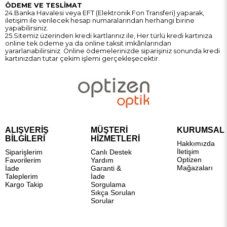
ÖDEME VE TESLİMAT
24.Banka Havalesi veya EFT (Elektronik Fon Transferi) yaparak,
iletişim ile verilecek hesap numaralarından herhangi birine
yapabilirsiniz.
25.Sitemiz üzerinden kredi kartlarınız ile, Her türlü kredi kartınıza
online tek ödeme ya da online taksit imkânlarından
yararlanabilirsiniz. Online ödemelerinizde siparişiniz sonunda kredi
kartınızdan tutar çekim işlemi gerçekleşecektir.
ALIŞVERİŞ
MÜŞTERİ
KURUMSAL
BİLGİLERİ
HİZMETLERİ
Hakkımızda
İletişim
Siparişlerim
Canlı Destek
Optizen
Favorilerim
Yardım
Mağazaları
İade
Garanti &
Taleplerim
İade
Kargo Takip
Sorgulama
Sıkça Sorulan
Sorular