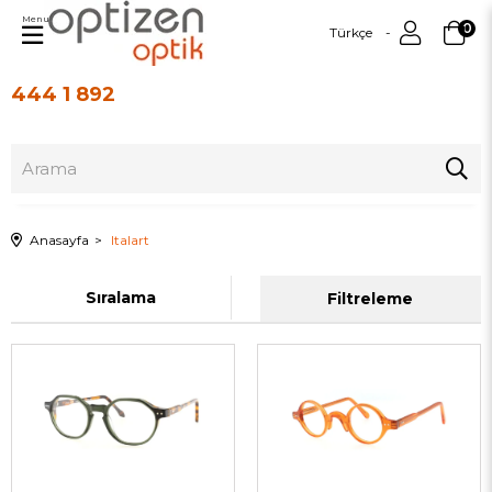
Menu
0
Türkçe
444 1 892
Üye Girişi
Üye Ol
Anasayfa
Italart
Sıralama
Filtreleme