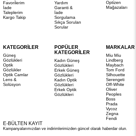
Optizen
Favorilerim
Yardım
Mağazaları
İade
Garanti &
Taleplerim
İade
Kargo Takip
Sorgulama
Sıkça Sorulan
Sorular
KATEGORİLER
POPÜLER
MARKALAR
KATEGORİLER
Güneş
Miu Miu
Gözlükleri
Lindberg
Kadın Güneş
Optik
Maybach
Gözlükleri
Gözlükler
Tom Ford
Erkek Güneş
Optik Camlar
Silhouette
Gözlükleri
Lens &
Serengeti
Kadın Optik
Solüsyon
Off-White
Gözlükleri
Oliver
Erkek Optik
Peoples
Gözlükleri
Boss
Prada
Vycoz
Zegna
Fendi
E-BÜLTEN KAYIT
Kampanyalarımızdan ve indirimlerimizden güncel olarak haberdar olun.