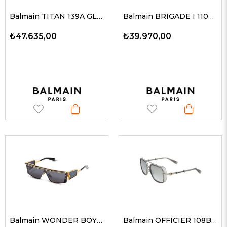
Balmain TITAN 139A GLD-BLK 59 G Unisex Güneş Gözlükleri
Balmain BRIGADE I 110B PLD-BRN 52-20 Unisex Güneş Gözlükleri
₺47.635,00
₺39.970,00
Balmain WONDER BOY III A 127A GLD-BLK 145-145 Unisex Güneş Gözlükleri
Balmain OFFICIER 108B PLD-GRY 58-18 Güneş Gözlüğü