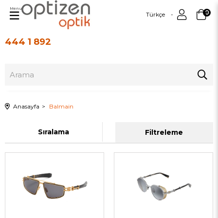
Menu
0
Türkçe
444 1 892
Üye Girişi
Üye Ol
Anasayfa
Balmain
Sıralama
Filtreleme