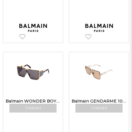
Balmain WONDER BOY 102L MONOGRAM BLK-GLD 146-145 Unisex Güneş Gözlükleri
Balmain GENDARME 109C GLD-BNE 66-10 Kadın Güneş Gözlükleri
TÜKENDI
TÜKENDI