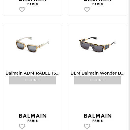
Balmain ADMIRABLE 130B GRY-GLD 52-20 Kadın Güneş Gözlükleri
BLM Balmain Wonder Boy Grill Limited Edition G Unisex Güneş Gözlükleri
TÜKENDI
TÜKENDI