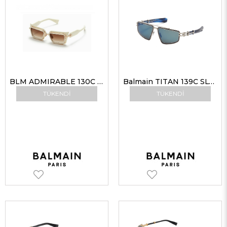
BLM ADMIRABLE 130C 52-20 G Kadın Güneş Gözlükleri
Balmain TITAN 139C SLV-BLU 59 G Unisex Güneş Gözlükleri
TÜKENDI
TÜKENDI