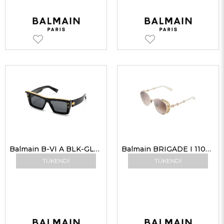
Balmain B-VI A BLK-GLD 54-15 Unisex Güneş Gözlükleri
Balmain BRIGADE I 110C GLD-BNE 52-20 Unisex Güneş Gözlükleri
TÜKENDI
TÜKENDI