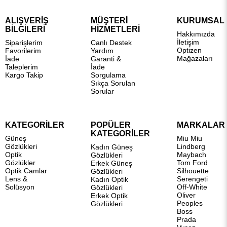
ALIŞVERİŞ
MÜŞTERİ
KURUMSAL
BİLGİLERİ
HİZMETLERİ
Hakkımızda
İletişim
Siparişlerim
Canlı Destek
Optizen
Favorilerim
Yardım
Mağazaları
İade
Garanti &
Taleplerim
İade
Kargo Takip
Sorgulama
Sıkça Sorulan
Sorular
KATEGORİLER
POPÜLER
MARKALAR
KATEGORİLER
Güneş
Miu Miu
Gözlükleri
Lindberg
Kadın Güneş
Optik
Maybach
Gözlükleri
Gözlükler
Tom Ford
Erkek Güneş
Optik Camlar
Silhouette
Gözlükleri
Lens &
Serengeti
Kadın Optik
Solüsyon
Off-White
Gözlükleri
Oliver
Erkek Optik
Peoples
Gözlükleri
Boss
Prada