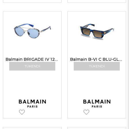
Balmain BRIGADE IV 120C SLV-BLU 52-20 Unisex Güneş Gözlükleri
Balmain B-VI C BLU-GLD 54-14 Unisex Güneş Gözlükleri
TÜKENDI
TÜKENDI