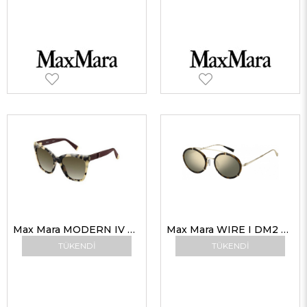
Max Mara MODERN IV U7ZHA Kadın Güneş Gözlükleri
Max Mara WIRE I DM2 UE 51 Unisex Güneş Gözlükleri
TÜKENDI
TÜKENDI