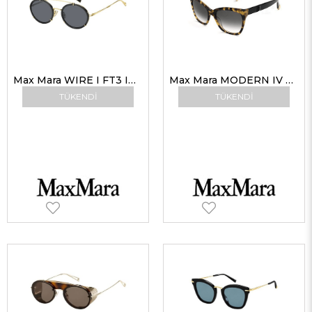
Max Mara WIRE I FT3 IR 51 Unisex Güneş Gözlükleri
Max Mara MODERN IV U7Y9C Kadın Güneş Gözlükleri
TÜKENDI
TÜKENDI