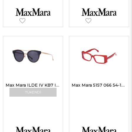
Max Mara ILDE IV KB7 IR 48 Max Mara Güneş Gözlüğü
Max Mara 5157 066 54-16 Kadın Optik Gözlükler
TÜKENDI