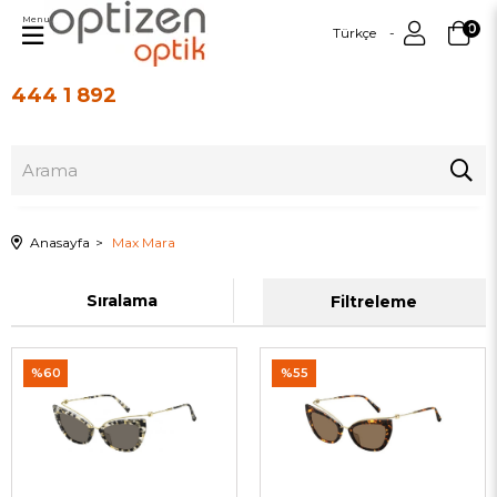
Menu
0
Türkçe
444 1 892
Üye Girişi
Üye Ol
Anasayfa
Max Mara
Sıralama
Filtreleme
%60
%55