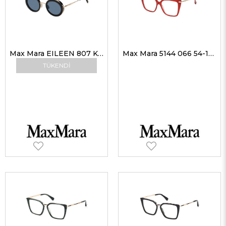
Max Mara EILEEN 807 KU 46 G Kadın Güneş Gözlükleri
Max Mara 5144 066 54-15 Kadın Optik Gözlükler
TÜKENDI