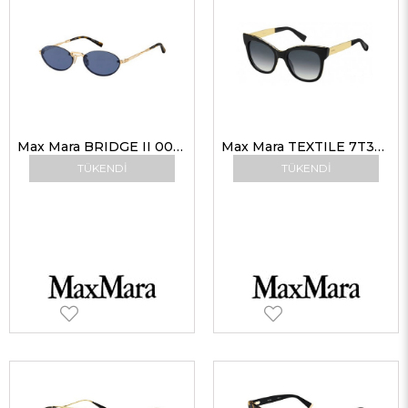
Max Mara BRIDGE II 000KU 54-17 Unisex Güneş Gözlükleri
Max Mara TEXTILE 7T39O Kadın Güneş Gözlükleri
TÜKENDI
TÜKENDI