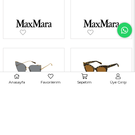
Anasayfa
Favorilerim
Sepetim
Üye Girişi
Max Mara ANITA III 000 IR 64 G Kadın Güneş Gözlükleri
Max Mara ANITA 086 70 52 Max Mara Güneş Gözlüğü
TÜKENDI
TÜKENDI