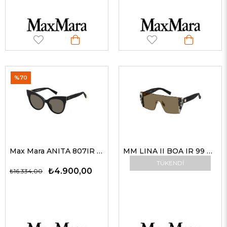
%70
Max Mara ANITA 807IR 00 Max Mara Güneş Gözlüğü
MM LINA II BOA IR 99 G Max Mara Güneş Gözlüğü
TÜKENDI
₺4.900,00
₺16.334,00