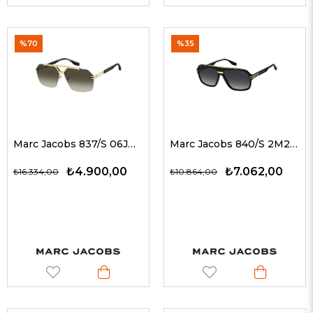
%70
%35
Marc Jacobs 837/S 06JHA 63 G Erkek Güneş Gözlükleri
Marc Jacobs 840/S 2M29O 60 G Erkek Güneş Gözlükleri
₺4.900,00
₺7.062,00
₺16.334,00
₺10.864,00