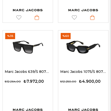
%35
%60
Marc Jacobs 639/S 8079O 57 Unisex Güneş Gözlükleri
Marc Jacobs 1075/S 8079O 50 G Kadın Güneş Gözlükleri
₺7.972,00
₺4.900,00
₺12.264,00
₺12.250,00