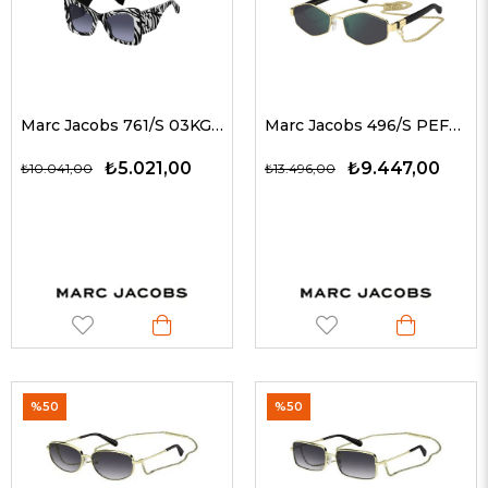
Marc Jacobs 761/S 03KGB 52 G Kadın Güneş Gözlükleri
Marc Jacobs 496/S PEFMT 55 Marc Jacobs Güneş Gözlüğü
₺5.021,00
₺9.447,00
₺10.041,00
₺13.496,00
%50
%50