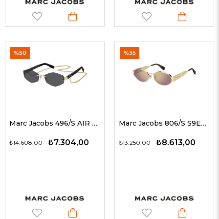
%50
%35
Marc Jacobs 496/S AIR RHLIR 57 G Kadın Güneş Gözlükleri
Marc Jacobs 806/S S9ESZ 58 G Kadın Güneş Gözlükleri
₺7.304,00
₺8.613,00
₺14.608,00
₺13.250,00