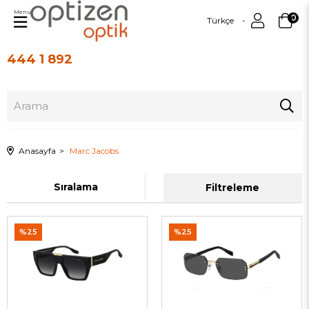
Menu
0
Türkçe
444 1 892
Üye Girişi
Üye Ol
Anasayfa
Marc Jacobs
Sıralama
Filtreleme
%25
%25