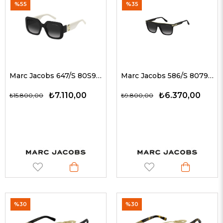
%55
%35
Marc Jacobs 647/S 80S9O 53 Kadın Güneş Gözlükleri
Marc Jacobs 586/S 8079O 56 Kadın Güneş Gözlükleri
₺7.110,00
₺6.370,00
₺15.800,00
₺9.800,00
%30
%30