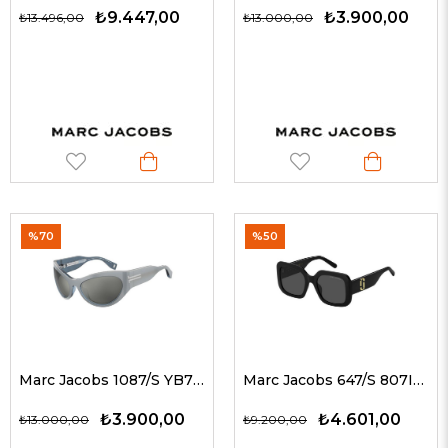
₺9.447,00
₺3.900,00
₺13.496,00
₺13.000,00
%70
%50
Marc Jacobs 1087/S YB7T4 61 G Kadın Güneş Gözlükleri
Marc Jacobs 647/S 807IR 53 G Kadın Güneş Gözlükleri
₺3.900,00
₺4.601,00
₺13.000,00
₺9.200,00