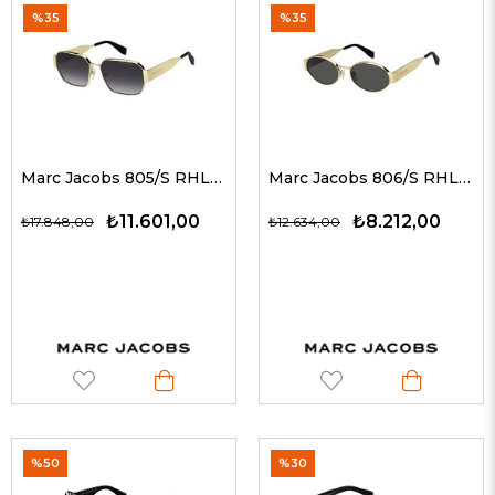
%35
%35
Marc Jacobs 805/S RHL9O 59 G Kadın Güneş Gözlükleri
Marc Jacobs 806/S RHLIR 58 G Kadın Güneş Gözlükleri
₺11.601,00
₺8.212,00
₺17.848,00
₺12.634,00
%50
%30