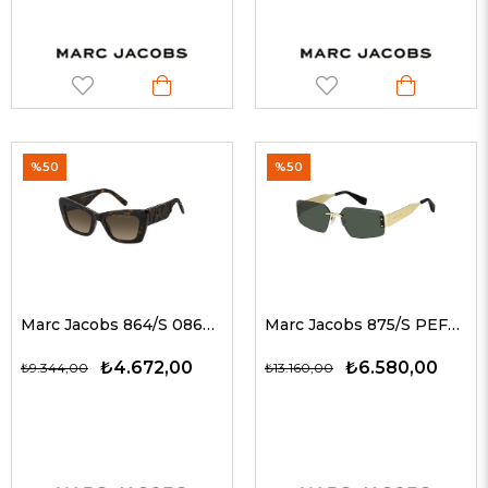
%50
%50
Marc Jacobs 864/S 086HA 52 G Kadın Güneş Gözlükleri
Marc Jacobs 875/S PEFQT 59 G Unisex Güneş Gözlükleri
₺4.672,00
₺6.580,00
₺9.344,00
₺13.160,00