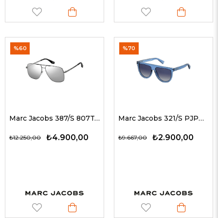
%60
%70
Marc Jacobs 387/S 807T4 60 G Unisex Güneş Gözlükleri
Marc Jacobs 321/S PJPUY 57 G Kadın Güneş Gözlükleri
₺4.900,00
₺2.900,00
₺12.250,00
₺9.667,00