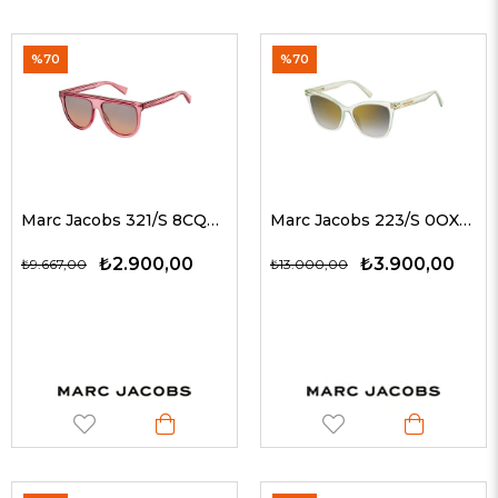
%70
%70
Marc Jacobs 321/S 8CQN4 57 G Kadın Güneş Gözlükleri
Marc Jacobs 223/S 0OXFQ 54 G Kadın Güneş Gözlükleri
₺2.900,00
₺3.900,00
₺9.667,00
₺13.000,00