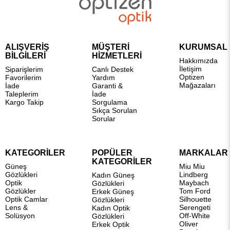
ALIŞVERİŞ
MÜŞTERİ
KURUMSAL
BİLGİLERİ
HİZMETLERİ
Hakkımızda
İletişim
Siparişlerim
Canlı Destek
Optizen
Favorilerim
Yardım
Mağazaları
İade
Garanti &
Taleplerim
İade
Kargo Takip
Sorgulama
Sıkça Sorulan
Sorular
KATEGORİLER
POPÜLER
MARKALAR
KATEGORİLER
Güneş
Miu Miu
Gözlükleri
Lindberg
Kadın Güneş
Optik
Maybach
Gözlükleri
Gözlükler
Tom Ford
Erkek Güneş
Optik Camlar
Silhouette
Gözlükleri
Lens &
Serengeti
Kadın Optik
Solüsyon
Off-White
Gözlükleri
Oliver
Erkek Optik