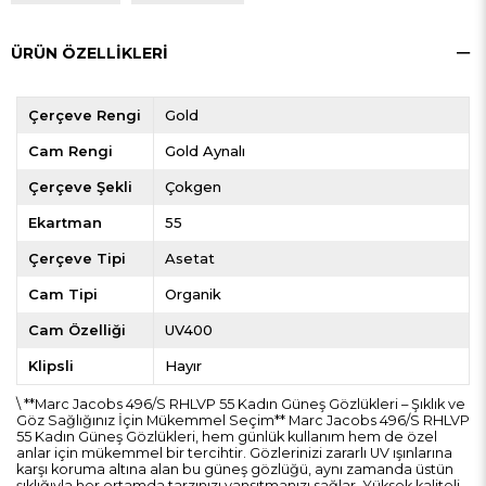
ÜRÜN ÖZELLIKLERI
Çerçeve Rengi
Gold
Cam Rengi
Gold Aynalı
Çerçeve Şekli
Çokgen
Ekartman
55
Çerçeve Tipi
Asetat
Cam Tipi
Organik
Cam Özelliği
UV400
Klipsli
Hayır
\ **Marc Jacobs 496/S RHLVP 55 Kadın Güneş Gözlükleri – Şıklık ve
Göz Sağlığınız İçin Mükemmel Seçim** Marc Jacobs 496/S RHLVP
55 Kadın Güneş Gözlükleri, hem günlük kullanım hem de özel
anlar için mükemmel bir tercihtir. Gözlerinizi zararlı UV ışınlarına
karşı koruma altına alan bu güneş gözlüğü, aynı zamanda üstün
şıklığıyla her ortamda tarzınızı yansıtmanızı sağlar. Yüksek kaliteli