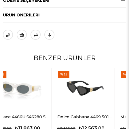
ÖDEME SEÇENEKLERI
ÜRÜN ÖNERILERI
BENZER ÜRÜNLER
%35
%60
Dolce Gabbana 4469 501/87 59 G Kadın Güneş Gözlükleri
Miu Miu 51ZS ZVN50D 69 G Kadın Güneş Gözlükleri
₺12.563,00
₺9.900,00
₺19.327,00
₺24.750,00