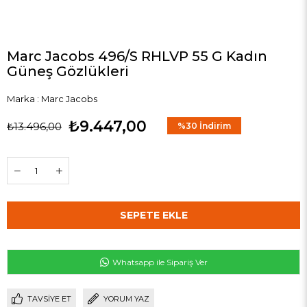
Marc Jacobs 496/S RHLVP 55 G Kadın
Güneş Gözlükleri
Marka
:
Marc Jacobs
₺9.447,00
₺13.496,00
%
30
İndirim
Whatsapp ile Sipariş Ver
TAVSIYE ET
YORUM YAZ