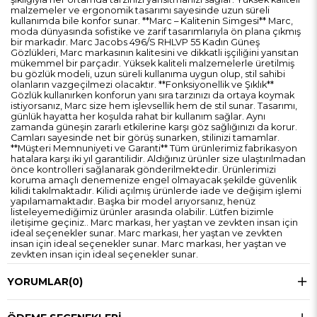
malzemeler ve ergonomik tasarımı sayesinde uzun süreli
kullanımda bile konfor sunar. **Marc – Kalitenin Simgesi** Marc,
moda dünyasında sofistike ve zarif tasarımlarıyla ön plana çıkmış
bir markadır. Marc Jacobs 496/S RHLVP 55 Kadın Güneş
Gözlükleri, Marc markasının kalitesini ve dikkatli işçiliğini yansıtan
mükemmel bir parçadır. Yüksek kaliteli malzemelerle üretilmiş
bu gözlük modeli, uzun süreli kullanıma uygun olup, stil sahibi
olanların vazgeçilmezi olacaktır. **Fonksiyonellik ve Şıklık**
Gözlük kullanırken konforun yanı sıra tarzınızı da ortaya koymak
istiyorsanız, Marc size hem işlevsellik hem de stil sunar. Tasarımı,
günlük hayatta her koşulda rahat bir kullanım sağlar. Aynı
zamanda güneşin zararlı etkilerine karşı göz sağlığınızı da korur.
Camları sayesinde net bir görüş sunarken, stilinizi tamamlar.
**Müşteri Memnuniyeti ve Garanti** Tüm ürünlerimiz fabrikasyon
hatalara karşı iki yıl garantilidir. Aldığınız ürünler size ulaştırılmadan
önce kontrolleri sağlanarak gönderilmektedir. Ürünlerimizi
koruma amaçlı denemenize engel olmayacak şekilde güvenlik
kilidi takılmaktadır. Kilidi açılmış ürünlerde iade ve değişim işlemi
yapılamamaktadır. Başka bir model arıyorsanız, henüz
listeleyemediğimiz ürünler arasında olabilir. Lütfen bizimle
iletişime geçiniz.. Marc markası, her yaştan ve zevkten insan için
ideal seçenekler sunar. Marc markası, her yaştan ve zevkten
insan için ideal seçenekler sunar. Marc markası, her yaştan ve
zevkten insan için ideal seçenekler sunar.
YORUMLAR
(0)