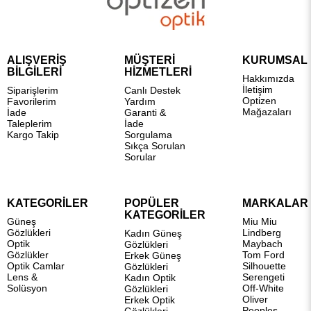
ALIŞVERİŞ
MÜŞTERİ
KURUMSAL
BİLGİLERİ
HİZMETLERİ
Hakkımızda
İletişim
Siparişlerim
Canlı Destek
Optizen
Favorilerim
Yardım
Mağazaları
İade
Garanti &
Taleplerim
İade
Kargo Takip
Sorgulama
Sıkça Sorulan
Sorular
KATEGORİLER
POPÜLER
MARKALAR
KATEGORİLER
Güneş
Miu Miu
Gözlükleri
Lindberg
Kadın Güneş
Optik
Maybach
Gözlükleri
Gözlükler
Tom Ford
Erkek Güneş
Optik Camlar
Silhouette
Gözlükleri
Lens &
Serengeti
Kadın Optik
Solüsyon
Off-White
Gözlükleri
Oliver
Erkek Optik
Peoples
Gözlükleri