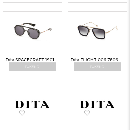
Dita SPACECRAFT 19017 B-BLK-RGD 52 G Erkek Güneş Gözlükleri
Dita FLIGHT 006 7806 B-BLK-GLD 52 G Erkek Güneş Gözlükleri
TÜKENDI
TÜKENDI