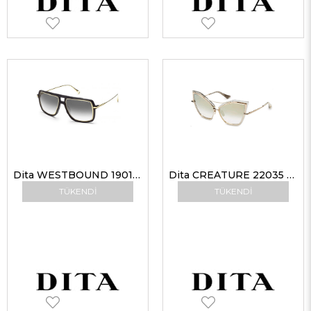
Dita WESTBOUND 19015 A-BLK-GLD 57-17 Güneş Gözlüğü
Dita CREATURE 22035 B-GRY-GLD 62 Kadın Güneş Gözlükleri
TÜKENDI
TÜKENDI