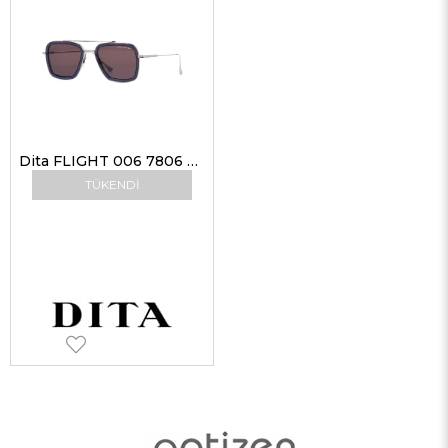
Dita FLIGHT 006 7806 G-SMK-PLD 52 G Erkek Güneş Gözlükleri
TÜKENDI