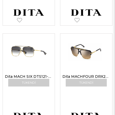
Dita MACH SIX DTS121-62-01 GLD-BLK Unisex Güneş Gözlükleri
Dita MACHFOUR DRX2070 A-BLK-GLD 61-14 Güneş Gözlüğü
TÜKENDI
TÜKENDI