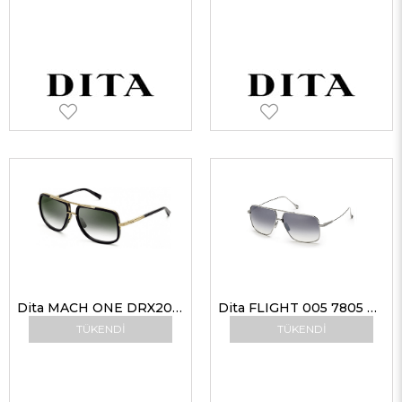
Dita MACH ONE DRX2030 F-BLK-12K Erkek Güneş Gözlükleri
Dita FLIGHT 005 7805 A-PLD 61-11 Güneş Gözlüğü
TÜKENDI
TÜKENDI