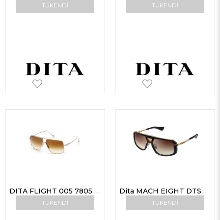
TÜKENDI
TÜKENDI
DITA FLIGHT 005 7805 B-12K 61-11 G Güneş Gözlüğü
Dita MACH EIGHT DTS400-A-02 GRY-GLD Unisex Güneş Gözlükleri
TÜKENDI
TÜKENDI