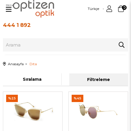
Menu
0
Türkçe
444 1 892
Üye Girişi
Üye Ol
Anasayfa
Dita
Sıralama
Filtreleme
%25
%45