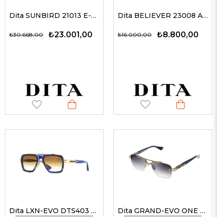
Dita SUNBIRD 21013 E-CLR-GLD 59 G Kadın Güneş Gözlükleri
Dita BELIEVER 23008 A-GLD 52-20 Kadın Güneş Gözlükleri
₺23.001,00
₺8.800,00
₺30.668,00
₺16.000,00
Dita LXN-EVO DTS403 A 03 BLU GLD 54-19 Unisex Güneş Gözlükleri
Dita GRAND-EVO ONE DTS138-A-01//GLD-BLK 57-16 Unisex Güneş Gözlükleri