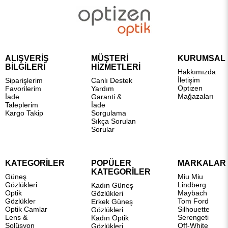
ALIŞVERİŞ
MÜŞTERİ
KURUMSAL
BİLGİLERİ
HİZMETLERİ
Hakkımızda
İletişim
Siparişlerim
Canlı Destek
Optizen
Favorilerim
Yardım
Mağazaları
İade
Garanti &
Taleplerim
İade
Kargo Takip
Sorgulama
Sıkça Sorulan
Sorular
KATEGORİLER
POPÜLER
MARKALAR
KATEGORİLER
Güneş
Miu Miu
Gözlükleri
Lindberg
Kadın Güneş
Optik
Maybach
Gözlükleri
Gözlükler
Tom Ford
Erkek Güneş
Optik Camlar
Silhouette
Gözlükleri
Lens &
Serengeti
Kadın Optik
Solüsyon
Off-White
Gözlükleri