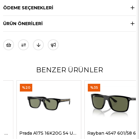
ÖDEME SEÇENEKLERI
ÜRÜN ÖNERILERI
BENZER ÜRÜNLER
%20
%35
Prada A17S 16K20G 54 Unisex Güneş Gözlükleri
Rayban 4547 601/58 60 Erkek Güneş Gözlükleri