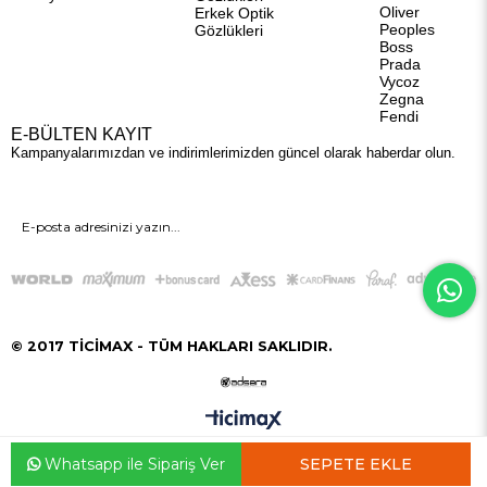
Oliver
Erkek Optik
Peoples
Gözlükleri
Boss
Prada
Vycoz
Zegna
Fendi
E-BÜLTEN KAYIT
Kampanyalarımızdan ve indirimlerimizden güncel olarak haberdar olun.
GÖNDER
© 2017 TİCİMAX - TÜM HAKLARI SAKLIDIR.
Whatsapp ile Sipariş Ver
Anasayfa
Favorilerim
Sepetim
Üye Girişi