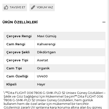
TAVSIYE ET
YORUM YAZ
ÜRÜN ÖZELLIKLERI
Çerçeve Rengi
Mavi Gümüş
Cam Rengi
Kahverengi
Çerçeve Şekli
Dikdörtgen
Çerçeve Tipi
Asetat
Cam Tipi
Organik
Cam Özelliği
UV400
Klipsli
Hayır
\ **Dita FLIGHT 006 7806 G-SMK-PLD 52 Unisex Güneş Gözlükleri –
Şıklık ve Göz Sağlığınız İçin Mükemmel Seçim** Dita FLIGHT 006
7806 G-SMK-PLD 52 Unisex Güneş Gözlükleri, hem günlük
kullanım hem de özel anlar için mükemmel bir tercihtir.
Gözlerinizi zararlı UV ışınlarına karşı koruma altına alan bu güneş