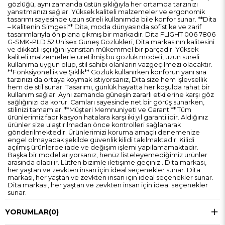
gözlüğü, aynı zamanda üstün şıklığıyla her ortamda tarzınızı
yansıtmanızı sağlar. Yüksek kaliteli malzemeler ve ergonomik
tasarımı sayesinde uzun süreli kullanımda bile konfor sunar. **Dita
– Kalitenin Simgesi** Dita, moda dünyasında sofistike ve zarif
tasarımlarıyla ön plana çıkmış bir markadır. Dita FLIGHT 006 7806
G-SMK-PLD 52 Unisex Güneş Gözlükleri, Dita markasının kalitesini
ve dikkatli işçiliğini yansıtan mükemmel bir parçadır. Yüksek
kaliteli malzemelerle üretilmiş bu gözlük modeli, uzun süreli
kullanıma uygun olup, stil sahibi olanların vazgeçilmezi olacaktır.
**Fonksiyonellik ve Şıklık** Gözlük kullanırken konforun yanı sıra
tarzınızı da ortaya koymak istiyorsanız, Dita size hem işlevsellik
hem de stil sunar. Tasarımı, günlük hayatta her koşulda rahat bir
kullanım sağlar. Aynı zamanda güneşin zararlı etkilerine karşı göz
sağlığınızı da korur. Camları sayesinde net bir görüş sunarken,
stilinizi tamamlar. **Müşteri Memnuniyeti ve Garanti** Tüm
ürünlerimiz fabrikasyon hatalara karşı iki yıl garantilidir. Aldığınız
ürünler size ulaştırılmadan önce kontrolleri sağlanarak
gönderilmektedir. Ürünlerimizi koruma amaçlı denemenize
engel olmayacak şekilde güvenlik kilidi takılmaktadır. Kilidi
açılmış ürünlerde iade ve değişim işlemi yapılamamaktadır.
Başka bir model arıyorsanız, henüz listeleyemediğimiz ürünler
arasında olabilir. Lütfen bizimle iletişime geçiniz.. Dita markası,
her yaştan ve zevkten insan için ideal seçenekler sunar. Dita
markası, her yaştan ve zevkten insan için ideal seçenekler sunar.
Dita markası, her yaştan ve zevkten insan için ideal seçenekler
sunar.
YORUMLAR
(0)