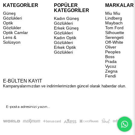
KATEGORİLER
POPÜLER
MARKALAR
KATEGORİLER
Güneş
Miu Miu
Gözlükleri
Lindberg
Kadın Güneş
Optik
Maybach
Gözlükleri
Gözlükler
Tom Ford
Erkek Güneş
Optik Camlar
Silhouette
Gözlükleri
Lens &
Serengeti
Kadın Optik
Solüsyon
Off-White
Gözlükleri
Oliver
Erkek Optik
Peoples
Gözlükleri
Boss
Prada
Vycoz
Zegna
Fendi
E-BÜLTEN KAYIT
Kampanyalarımızdan ve indirimlerimizden güncel olarak haberdar olun.
GÖNDER