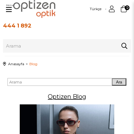
Menu
0
Türkçe
444 1 892
Üye Girişi
Üye Ol
Anasayfa
Blog
Ara
Optizen Blog