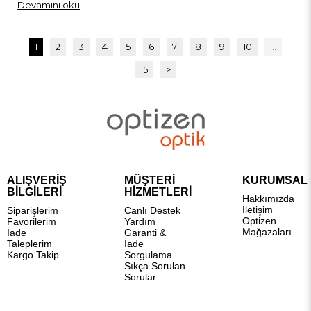
Devamını oku
1
2
3
4
5
6
7
8
9
10
...
15
>
ALIŞVERİŞ
MÜŞTERİ
KURUMSAL
BİLGİLERİ
HİZMETLERİ
Hakkımızda
İletişim
Siparişlerim
Canlı Destek
Optizen
Favorilerim
Yardım
Mağazaları
İade
Garanti &
Taleplerim
İade
Kargo Takip
Sorgulama
Sıkça Sorulan
Sorular