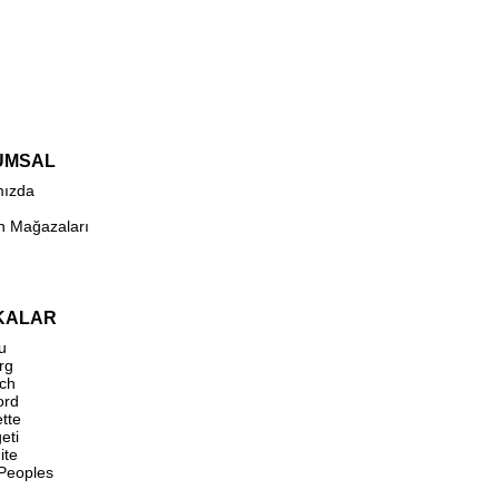
UMSAL
mızda
n Mağazaları
KALAR
u
rg
ch
ord
ette
eti
ite
 Peoples