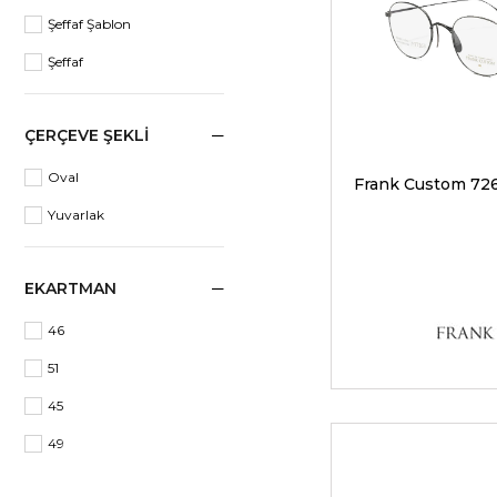
Şeffaf Şablon
Şeffaf
ÇERÇEVE ŞEKLI
Oval
Yuvarlak
EKARTMAN
46
51
45
49