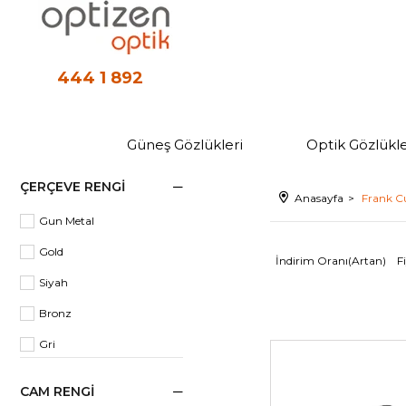
444 1 892
Güneş Gözlükleri
Optik Gözlükle
ÇERÇEVE RENGI
Anasayfa
Frank C
Gun Metal
Gold
İndirim Oranı(Artan)
F
Siyah
Bronz
Gri
Gümüş
CAM RENGI
Yeşil