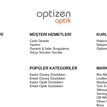
Rİ
MÜŞTERİ HİZMETLERİ
KUR
Canlı Destek
Hakkı
Yardım
İletişim
Garanti & İade Sorgulama
Optize
Sıkça Sorulan Sorular
POPÜLER KATEGORİLER
MAR
Kadın Güneş Gözlükleri
Miu Mi
Erkek Güneş Gözlükleri
Lindbe
Kadın Optik Gözlükleri
Mayba
Erkek Optik Gözlükleri
Tom F
Silhou
Sereng
Off-Wh
Oliver
Boss