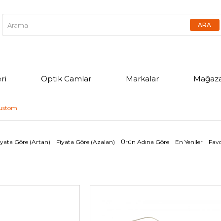
ri
Optik Camlar
Markalar
Mağaza
ustom
iyata Göre (Artan)
Fiyata Göre (Azalan)
Ürün Adına Göre
En Yeniler
Favo