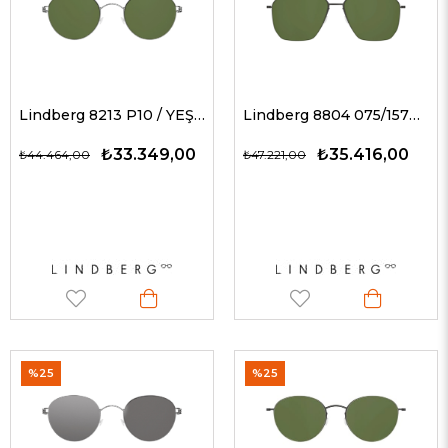
Lindberg 8213 P10 / YEŞİL 49 G Unisex Güneş Gözlükleri
Lindberg 8804 075/157BL U9 / YEŞİL 54-15 G Unisex Güneş Gözlükleri
₺33.349,00
₺35.416,00
₺44.464,00
₺47.221,00
%25
%25