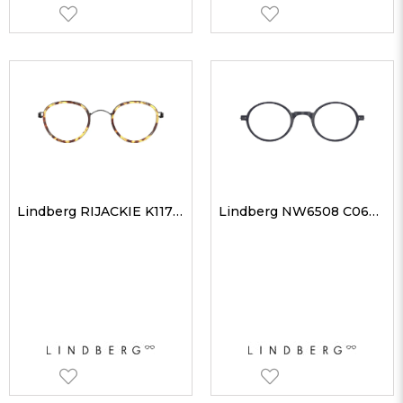
Lindberg RIJACKIE K117PU9 44 Unisex Optik Gözlükler
Lindberg NW6508 C06P10 44 Unisex Optik Gözlükler