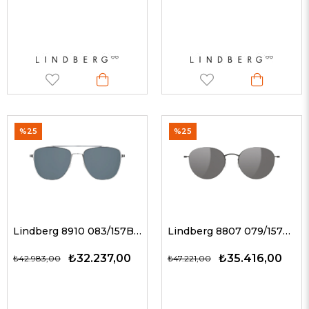
%25
%25
Lindberg 8910 083/157BL P10 / FÜME AYNA 55-19 G Unisex Güneş Gözlükleri
Lindberg 8807 079/157BL U9/U9 / FÜME AYNA 52-20 G Unisex Güneş Gözlükleri
₺32.237,00
₺35.416,00
₺42.983,00
₺47.221,00