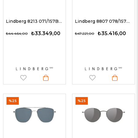
Lindberg 8213 071/157BL P10 / FÜME AYNA 49-21 G Unisex Güneş Gözlükleri
Lindberg 8807 078/157BL U9/U9 / YEŞİL 52-20 G Unisex Güneş Gözlükleri
₺33.349,00
₺35.416,00
₺44.464,00
₺47.221,00
%25
%25