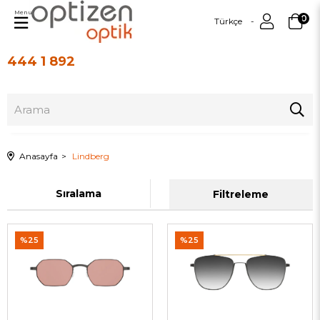
Menu
0
Türkçe
444 1 892
Üye Girişi
Üye Ol
Anasayfa
Lindberg
Sıralama
Filtreleme
%25
%25