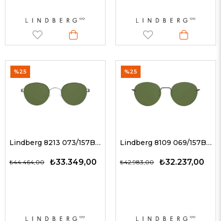
%25
%25
Lindberg 8213 073/157BL P10 / YEŞİL 49-21 G Unisex Güneş Gözlükleri
Lindberg 8109 069/157BL U9 / YEŞİL G Unisex Güneş Gözlükleri
₺33.349,00
₺32.237,00
₺44.464,00
₺42.983,00