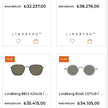
₺32.237,00
₺38.276,00
₺42.983,00
₺51.035,00
%25
%25
Lindberg 8812 K24U9 / AÇIK FÜME 49 G Unisex Güneş Gözlükleri
Lindberg 8345 C07U9 / AÇIK FÜME 43 G Unisex Güneş Gözlükleri
₺35.415,00
₺34.105,00
₺47.220,00
₺45.473,00