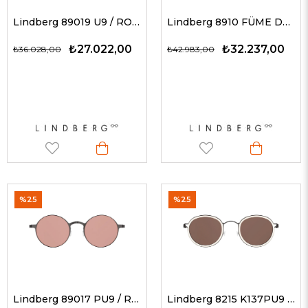
Lindberg 89019 U9 / ROSE 49 G Unisex Güneş Gözlükleri
Lindberg 8910 FÜME DEG U9 55-19 G Erkek Güneş Gözlükleri
₺27.022,00
₺32.237,00
₺36.028,00
₺42.983,00
%25
%25
Lindberg 89017 PU9 / ROSE 47 G Unisex Güneş Gözlükleri
Lindberg 8215 K137PU9 / KAHVE 47 - 145 G Unisex Güneş Gözlükleri