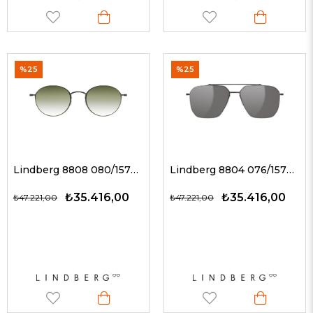
%25
%25
Lindberg 8808 080/157BL U9/U9 / YEŞİL 5323 G Unisex Güneş Gözlükleri
Lindberg 8804 076/157BL U9 / FÜME AYNA 54-15 G Unisex Güneş Gözlükleri
₺35.416,00
₺35.416,00
₺47.221,00
₺47.221,00