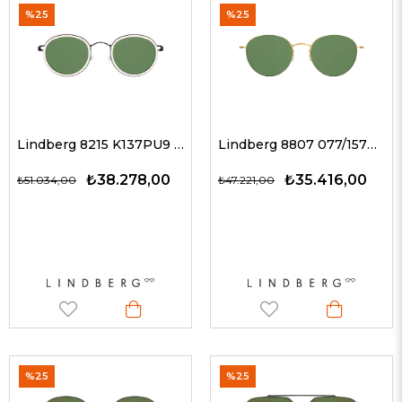
%25
%25
Lindberg 8215 K137PU9 / YEŞİL 47 G Unisex Güneş Gözlükleri
Lindberg 8807 077/157BL GT/GT / YEŞİL 52-20 G Unisex Güneş Gözlükleri
₺38.278,00
₺35.416,00
₺51.034,00
₺47.221,00
%25
%25