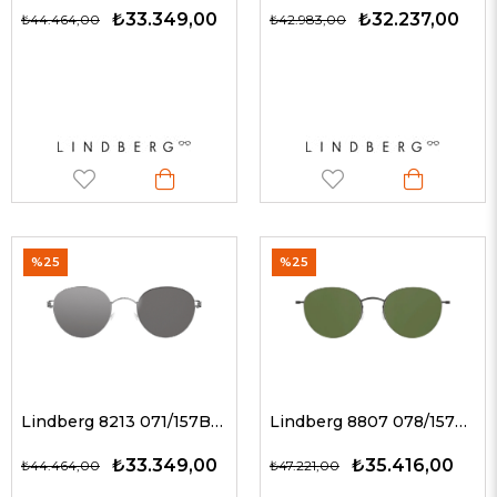
₺33.349,00
₺32.237,00
₺44.464,00
₺42.983,00
%25
%25
Lindberg 8213 071/157BL P10 / FÜME AYNA 49-21 G Unisex Güneş Gözlükleri
Lindberg 8807 078/157BL U9/U9 / YEŞİL 52-20 G Unisex Güneş Gözlükleri
₺33.349,00
₺35.416,00
₺44.464,00
₺47.221,00