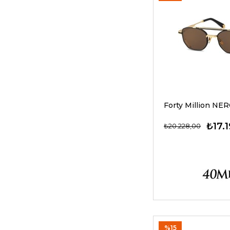
₺17.
₺20.228,00
%15