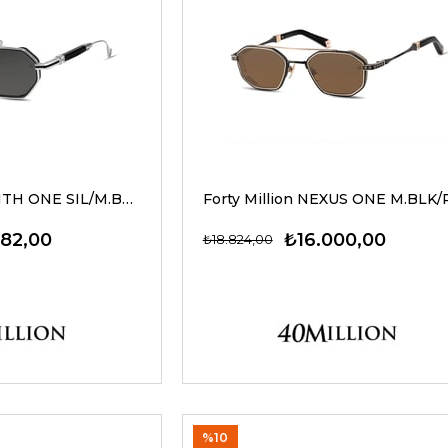
Forty Million ZENITH ONE SIL/M.BLK/610 49-23 G Erkek Güneş Gözlükleri
382,00
₺16.000,00
₺18.824,00
%10