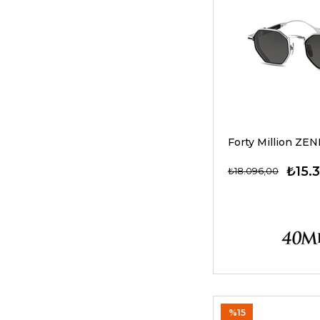
₺15.
₺18.096,00
%15