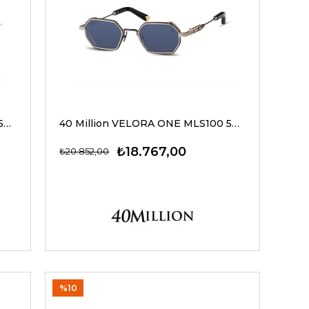
40 Million VELORA ONE MLS100 50 04 G Güneş Gözlüğü
40 Million VELORA ONE MLS100 50 02 G Güneş Gözlüğü
₺18.767,00
₺20.852,00
%10