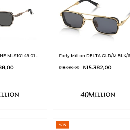
40 Million ALIN ONE MLS101 49 01 G Güneş Gözlüğü
88,00
₺15.382,00
₺18.096,00
%15