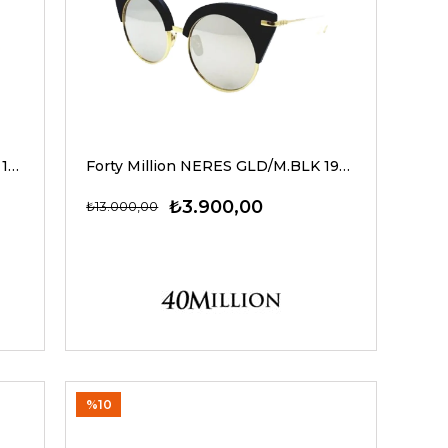
Forty Million PAPILLON GLD/BLK 180 52-20 Kadın Güneş Gözlükleri
Forty Million NERES GLD/M.BLK 190 52-19 Kadın Güneş Gözlükleri
₺3.900,00
₺13.000,00
%10