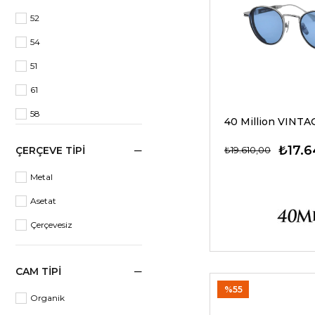
Dikdörtgen
52
Elips
54
geometrik
51
61
58
59
₺17.6
₺19.610,00
ÇERÇEVE TIPI
43
Metal
47
Asetat
64
Çerçevesiz
53
50
CAM TIPI
55
%55
Organik
62