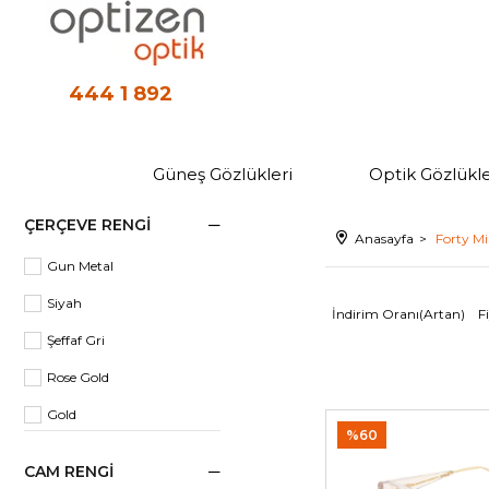
444 1 892
Güneş Gözlükleri
Optik Gözlükle
ÇERÇEVE RENGI
Anasayfa
Forty Mi
Gun Metal
Siyah
İndirim Oranı(Artan)
F
Şeffaf Gri
Rose Gold
Gold
%60
Kahverengi
CAM RENGI
Kahverengi Kırçıllı