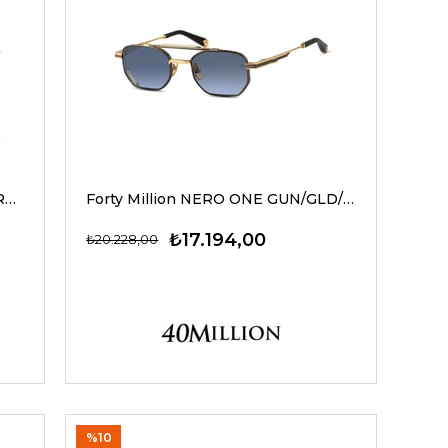
Forty Million NEXUS ONE M.BLK/ROSE GLD/620 51-22 G Unisex Güneş Gözlükleri
Forty Million NERO ONE GUN/GLD/940 52-22 G Erkek Güneş Gözlükleri
₺17.194,00
₺20.228,00
%10