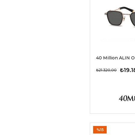
₺19.1
₺21.320,00
%15