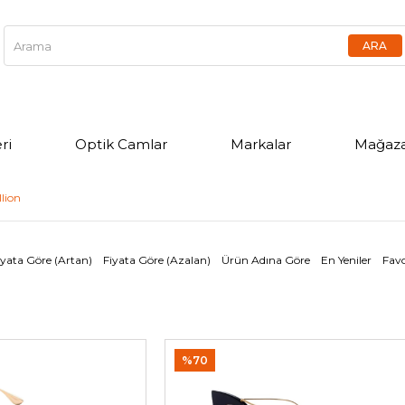
ri
Optik Camlar
Markalar
Mağaza
llion
iyata Göre (Artan)
Fiyata Göre (Azalan)
Ürün Adına Göre
En Yeniler
Favo
%70