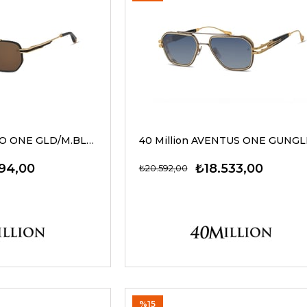
Forty Million NERO ONE GLD/M.BLK/620 52-22 G Erkek Güneş Gözlükleri
194,00
₺18.533,00
₺20.592,00
%15