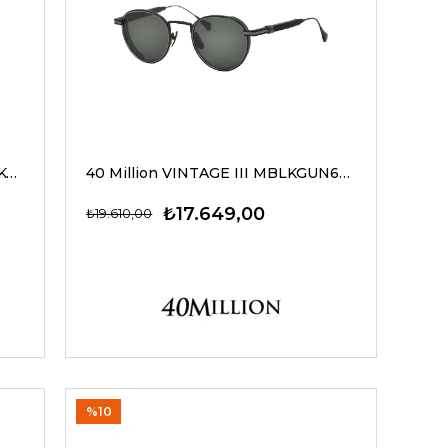
40 Million VINTAGE III MTLBLKDKCOP670 G Güneş Gözlüğü
40 Million VINTAGE III MBLKGUN630 G Güneş Gözlüğü
₺17.649,00
₺19.610,00
%10