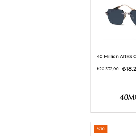
₺18.
₺20.332,00
%10