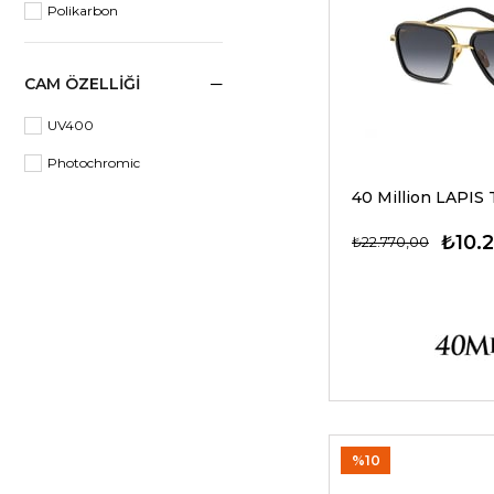
Polikarbon
49
56
CAM ÖZELLIĞI
UV400
Photochromic
₺10.
₺22.770,00
%10