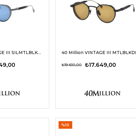
40 Million VINTAGE III SILMTLBLK650 G Güneş Gözlüğü
49,00
₺17.649,00
₺19.610,00
%10