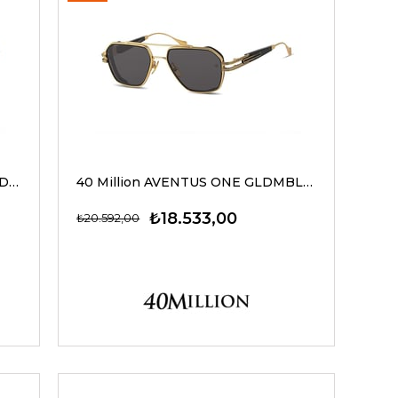
40 Million AVENTUS ONE GUNGLD940 G Güneş Gözlüğü
40 Million AVENTUS ONE GLDMBLK610 G Güneş Gözlüğü
₺18.533,00
₺20.592,00