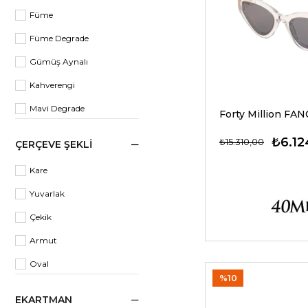
Füme
Yeşil
Füme Degrade
Şeffaf Yeşil
Gümüş Aynalı
Beyaz
Kahverengi
Gümüş
Mavi Degrade
Şeffaf
Pembe Degrade
₺6.12
₺15.310,00
ÇERÇEVE ŞEKLI
Yeşil
Kare
Kahverengi Degrade
Yuvarlak
Kırmızı Degrade
Çekik
Mor
Armut
Mavi
Oval
Turuncu
%10
Faset
Rose
EKARTMAN