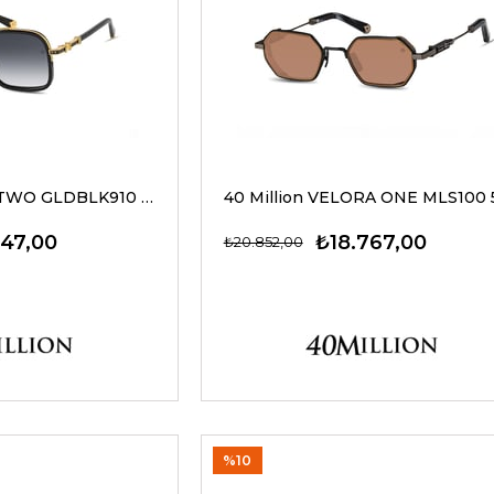
40 Million LAPIS TWO GLDBLK910 G Güneş Gözlüğü
247,00
₺18.767,00
₺20.852,00
%10