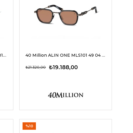
40 Million ARES ONE MLS105 56 01 G Güneş Gözlüğü
40 Million ALIN ONE MLS101 49 04 G Güneş Gözlüğü
₺19.188,00
₺21.320,00
%10