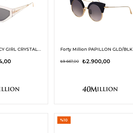
Forty Million FANCY GIRL CRYSTAL 53-20 Kadın Güneş Gözlükleri
4,00
₺2.900,00
₺9.667,00
%10