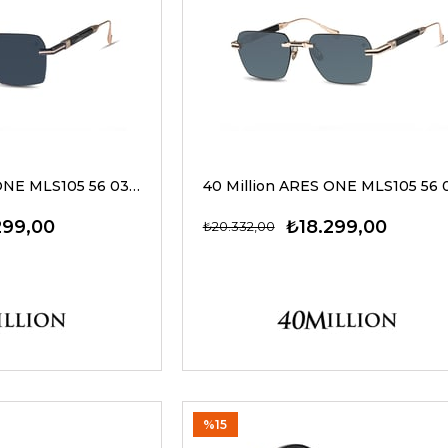
40 Million ARES ONE MLS105 56 03 G Güneş Gözlüğü
299,00
₺18.299,00
₺20.332,00
%15