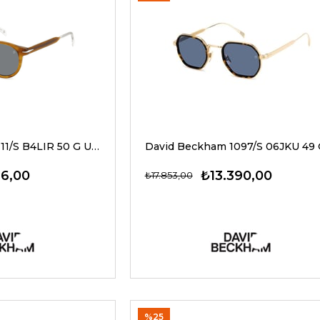
David Beckham 1111/S B4LIR 50 G Unisex Güneş Gözlükleri
36,00
₺13.390,00
₺17.853,00
%25