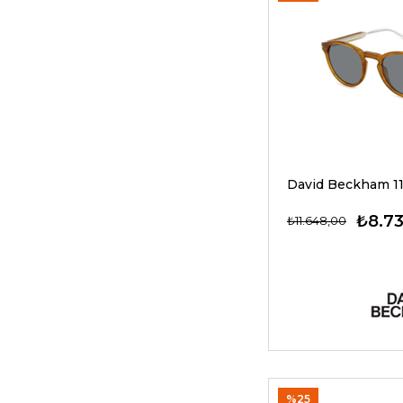
₺8.7
₺11.648,00
%25