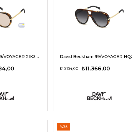
David Beckham 99/VOYAGER 2IK3O 61 G Unisex Güneş Gözlükleri
84,00
₺11.366,00
₺15.154,00
%35