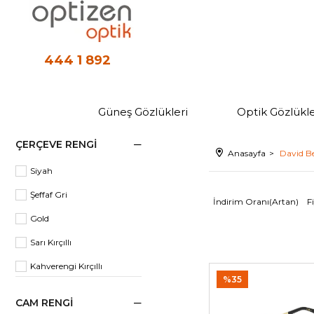
444 1 892
Güneş Gözlükleri
Optik Gözlükle
ÇERÇEVE RENGI
Anasayfa
David 
Siyah
Şeffaf Gri
İndirim Oranı(Artan)
F
Gold
Sarı Kırçıllı
Kahverengi Kırçıllı
%35
Taba
CAM RENGI
Şeffaf