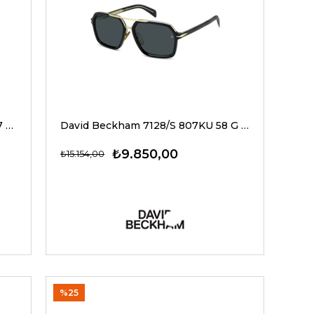
David Beckham 1187/G/C KJ1M9 57 G Erkek Güneş Gözlükleri
David Beckham 7128/S 807KU 58 G Erkek Güneş Gözlükleri
₺9.850,00
₺15.154,00
%25