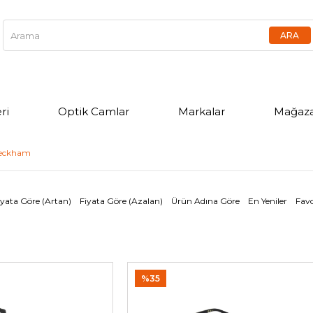
ri
Optik Camlar
Markalar
Mağaza
Beckham
iyata Göre (Artan)
Fiyata Göre (Azalan)
Ürün Adına Göre
En Yeniler
Favo
%35