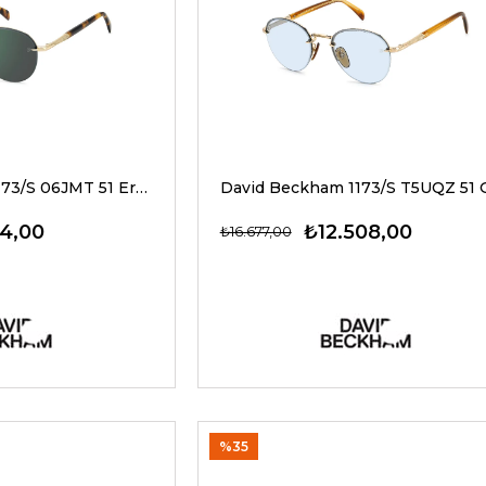
David Beckham 1173/S 06JMT 51 Erkek Güneş Gözlükleri
34,00
₺12.508,00
₺16.677,00
%35