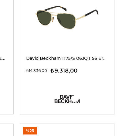
David Beckham 99/VOYAGER HQZ9O 61 G Unisex Güneş Gözlükleri
David Beckham 1175/S 06JQT 56 Erkek Güneş Gözlükleri
₺9.318,00
₺14.336,00
%25