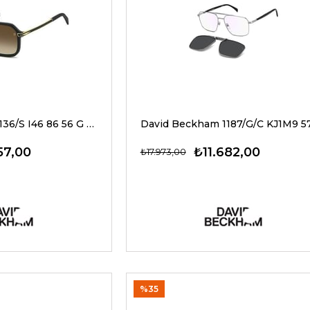
David Beckham 7136/S I46 86 56 G Erkek Güneş Gözlükleri
57,00
₺11.682,00
₺17.973,00
%35