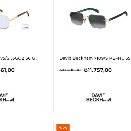
David Beckham 1175/S J5GQZ 56 G Erkek Güneş Gözlükleri
461,00
₺11.757,00
₺18.088,00
%25