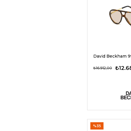
₺12.6
₺16.912,00
%35