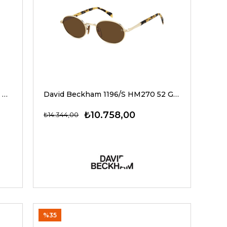
David Beckham 1195/S 8JD1V 57 G Erkek Güneş Gözlükleri
David Beckham 1196/S HM270 52 G Erkek Güneş Gözlükleri
₺10.758,00
₺14.344,00
%35