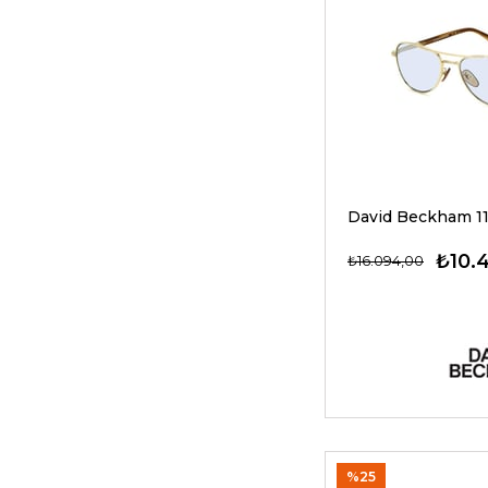
₺10.
₺16.094,00
%25