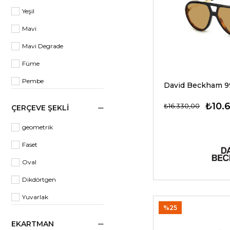
Yeşil
Kahverengi
Mavi
Mavi
Mavi Degrade
Gri
Füme
Şeffaf Yeşil
Pembe
Yeşil
Kahverengi
Gümüş
₺10.6
₺16.330,00
ÇERÇEVE ŞEKLI
Yeşil Aynalı
geometrik
Şeffaf
Faset
Şeffaf Şablon
Oval
Gümüş Aynalı
Dikdörtgen
Kahverengi Aynalı
Yuvarlak
Füme Degrade
%25
Kare
Rose
EKARTMAN