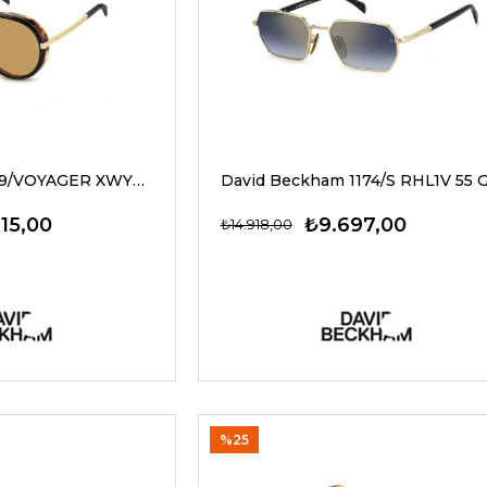
David Beckham 99/VOYAGER XWYVS 61 G Unisex Güneş Gözlükleri
15,00
₺9.697,00
₺14.918,00
%25