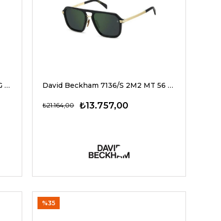
David Beckham 1173/S T5UQZ 51 G Unisex Güneş Gözlükleri
David Beckham 7136/S 2M2 MT 56 G Erkek Güneş Gözlükleri
₺13.757,00
₺21.164,00
%35