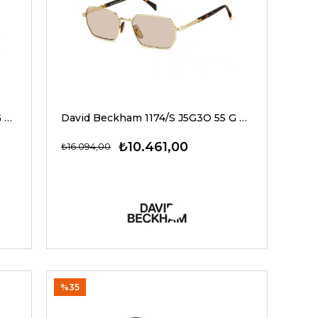
David Beckham 1174/S RHL1V 55 G Unisex Güneş Gözlükleri
David Beckham 1174/S J5G3O 55 G David Beckham Güneş Gözlükleri
₺10.461,00
₺16.094,00
%35