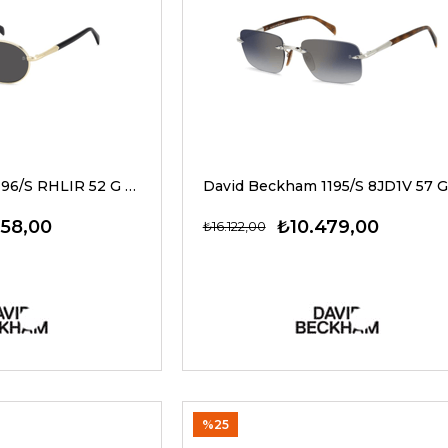
David Beckham 1196/S RHLIR 52 G Erkek Güneş Gözlükleri
758,00
₺10.479,00
₺16.122,00
%25