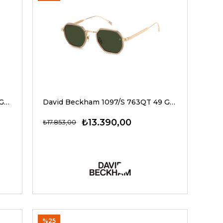
David Beckham 1097/S 06JKU 49 Güneş Gözlüğü
David Beckham 1097/S 763QT 49 G Unisex Güneş Gözlükleri
₺13.390,00
₺17.853,00
%25