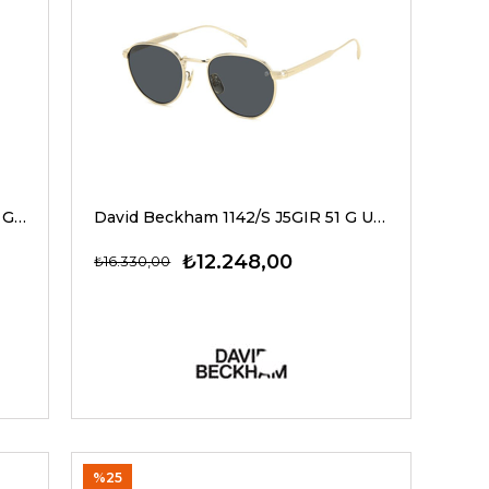
David Beckham 7109/S PEFNU 55 G Kadın Güneş Gözlükleri
David Beckham 1142/S J5GIR 51 G Unisex Güneş Gözlükleri
₺12.248,00
₺16.330,00
%25