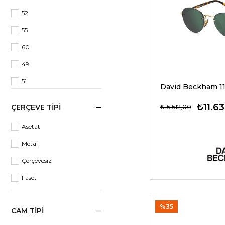
Yekpare
Kahverengi Degrade
52
Asimetrik
Mavi Aynalı
55
Damla
60
Armut
49
Çokgen
51
50
₺11.6
₺15.512,00
ÇERÇEVE TIPI
56
Asetat
47
Metal
58
Çerçevesiz
57
Faset
48
61
%35
CAM TIPI
54