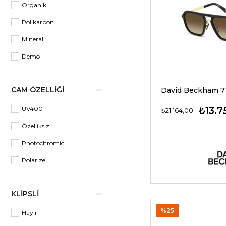
Organik
59
Polikarbon
53
Mineral
Demo
CAM ÖZELLIĞI
UV400
₺13.7
₺21.164,00
Özelliksiz
Photochromic
Polarize
KLIPSLI
%25
Hayır