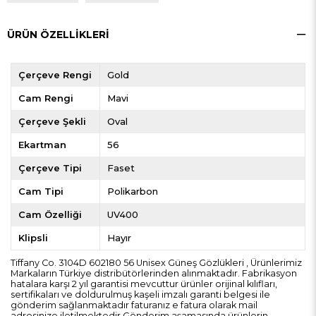
ÜRÜN ÖZELLIKLERI
Çerçeve Rengi
Gold
Cam Rengi
Mavi
Çerçeve Şekli
Oval
Ekartman
56
Çerçeve Tipi
Faset
Cam Tipi
Polikarbon
Cam Özelliği
UV400
Klipsli
Hayır
Tiffany Co. 3104D 602180 56 Unisex Güneş Gözlükleri , Ürünlerimiz
Markaların Türkiye distribütörlerinden alınmaktadır. Fabrikasyon
hatalara karşı 2 yıl garantisi mevcuttur ürünler orijinal kılıfları,
sertifikaları ve doldurulmuş kaşeli imzalı garanti belgesi ile
gönderim sağlanmaktadır faturanız e fatura olarak mail
adresinize iletilmektedir.Gönderim aşamasında ürünlerin