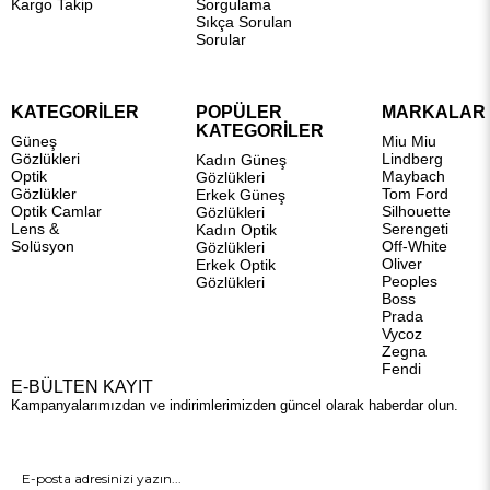
Kargo Takip
Sorgulama
Sıkça Sorulan
Sorular
KATEGORİLER
POPÜLER
MARKALAR
KATEGORİLER
Güneş
Miu Miu
Gözlükleri
Lindberg
Kadın Güneş
Optik
Maybach
Gözlükleri
Gözlükler
Tom Ford
Erkek Güneş
Optik Camlar
Silhouette
Gözlükleri
Lens &
Serengeti
Kadın Optik
Solüsyon
Off-White
Gözlükleri
Oliver
Erkek Optik
Peoples
Gözlükleri
Boss
Prada
Vycoz
Zegna
Fendi
E-BÜLTEN KAYIT
Kampanyalarımızdan ve indirimlerimizden güncel olarak haberdar olun.