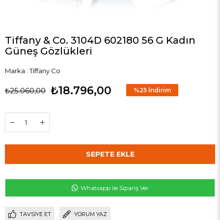
Tiffany & Co. 3104D 602180 56 G Kadın
Güneş Gözlükleri
Marka
:
Tiffany Co
₺18.796,00
₺25.060,00
%
25
İndirim
Whatsapp ile Sipariş Ver
TAVSIYE ET
YORUM YAZ