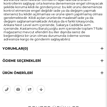
kontrollerini sağlayıp orta kısmına denemenize engel olmayacak
şekilde koruma kilidi ile gönderiyoruz. bu kilit ürünü denemenize
kontrol etmenize engel değildir iade ya da değişim yapmak
isterseniz bu kilidin açılmaması ve ürüne işlem yapılmamış olması
gerekmektedir. Kilidi açılan ürünlerde maalesef iade ya da
değişim sağlanamamaktadır.Antalya da 4 farklı lokasyonda,
Ankara Next Level avm içerisinde, Sakarya Cadde54 avm
içerisinde, Kastamonu Barutçuoğlu avm içerisinde toplam 7 fiziki
mağazamız mevcut efendim bu iller dışında iseniz de
beğendiğiniz bir ürün olması durumunda ödeme sonrası
adresinize kargo ile gönderim sağlayabiliriz
YORUMLAR
(0)
ÖDEME SEÇENEKLERI
ÜRÜN ÖNERILERI