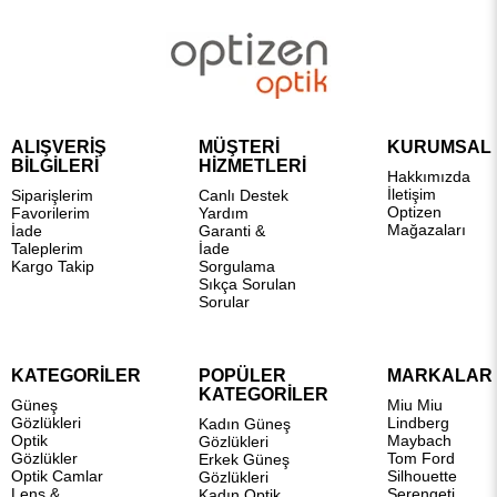
ALIŞVERİŞ
MÜŞTERİ
KURUMSAL
BİLGİLERİ
HİZMETLERİ
Hakkımızda
İletişim
Siparişlerim
Canlı Destek
Optizen
Favorilerim
Yardım
Mağazaları
İade
Garanti &
Taleplerim
İade
Kargo Takip
Sorgulama
Sıkça Sorulan
Sorular
KATEGORİLER
POPÜLER
MARKALAR
KATEGORİLER
Güneş
Miu Miu
Gözlükleri
Lindberg
Kadın Güneş
Optik
Maybach
Gözlükleri
Gözlükler
Tom Ford
Erkek Güneş
Optik Camlar
Silhouette
Gözlükleri
Lens &
Serengeti
Kadın Optik