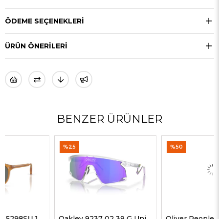
ÖDEME SEÇENEKLERI
ÜRÜN ÖNERILERI
BENZER ÜRÜNLER
%25
%50
Oakley 9237 02 39 G Unisex Güneş Gözlükleri
Oliver Peoples 5514SU 1678C5 51 G Unisex Güneş Gözlükleri