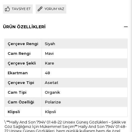
TAVSIYE ET
YORUM YAZ
ÜRÜN ÖZELLIKLERI
Çerçeve Rengi
Siyah
Cam Rengi
Mavi
Çerçeve Şekli
Kare
Ekartman
48
Çerçeve Tipi
Asetat
Cam Tipi
Organik
Cam Özelliği
Polarize
Klipsli
Klipsli
\ **Hally And Son 794V 01 48-22 Unisex Güneş Gözlükleri – Şıklık ve
Göz Sağlığınız İçin Mükemmel Seçim** Hally And Son 794V 01 48-
22 Unisex Güneş Gözlükleri, hem günlük kullanım hem de özel