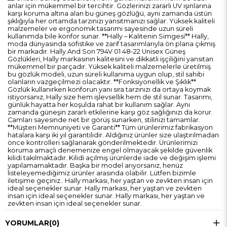
anlar için mükemmel bir tercihtir. Gözlerinizi zararlı UV ışınlarına
karşı koruma altına alan bu güneş gözlüğü, aynı zamanda üstün
şıklığıyla her ortamda tarzınızı yansıtmanızı sağlar. Yüksek kaliteli
malzemeler ve ergonomik tasarımı sayesinde uzun süreli
kullanımda bile konfor sunar. **Hally – Kalitenin Simgesi** Hally,
moda dünyasında sofistike ve zarif tasarımlarıyla ön plana çıkmış
bir markadır. Hally And Son 794V 01 48-22 Unisex Güneş
Gözlükleri, Hally markasının kalitesini ve dikkatli işçiliğini yansıtan
mükemmel bir parçadır. Yüksek kaliteli malzemelerle üretilmiş
bu gözlük modeli, uzun süreli kullanıma uygun olup, stil sahibi
olanların vazgeçilmezi olacaktır. **Fonksiyonellik ve Şıklık**
Gözlük kullanırken konforun yanı sıra tarzınızı da ortaya koymak
istiyorsanız, Hally size hem işlevsellik hem de stil sunar. Tasarımı,
günlük hayatta her koşulda rahat bir kullanım sağlar. Aynı
zamanda güneşin zararlı etkilerine karşı göz sağlığınızı da korur.
Camları sayesinde net bir görüş sunarken, stilinizi tamamlar.
**Müşteri Memnuniyeti ve Garanti** Tüm ürünlerimiz fabrikasyon
hatalara karşı iki yıl garantilidir. Aldığınız ürünler size ulaştırılmadan
önce kontrolleri sağlanarak gönderilmektedir. Ürünlerimizi
koruma amaçlı denemenize engel olmayacak şekilde güvenlik
kilidi takılmaktadır. Kilidi açılmış ürünlerde iade ve değişim işlemi
yapılamamaktadır. Başka bir model arıyorsanız, henüz
listeleyemediğimiz ürünler arasında olabilir. Lütfen bizimle
iletişime geçiniz.. Hally markası, her yaştan ve zevkten insan için
ideal seçenekler sunar. Hally markası, her yaştan ve zevkten
insan için ideal seçenekler sunar. Hally markası, her yaştan ve
zevkten insan için ideal seçenekler sunar.
YORUMLAR
(0)