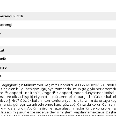
erengi Kırçıllı
verengi
e
tat
anik
rize
r
z Sağlığınız İçin Mükemmel Seçim** Chopard SCH359V 909P 60 Erkek Gü
 altına alan bu güneş gözlüğü, aynı zamanda üstün şıklığıyla her ortamda
r. **Chopard – Kalitenin Simgesi** Chopard, moda dünyasında sofistike 
i ve dikkatli işçiliğini yansıtan mükemmel bir parçadır. Yüksek kalite
ik ve Şıklık** Gözlük kullanırken konforun yanı sıra tarzınızı da ortaya k
manda güneşin zararlı etkilerine karşı göz sağlığınızı da korur. Camları 
i yıl garantilidir. Aldığınız ürünler size ulaştırılmadan önce kontrolle
ilidi açılmış ürünlerde iade ve değişim işlemi yapılamamaktadır. Başka