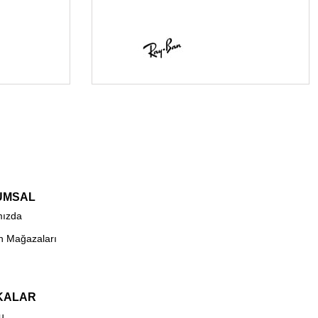
UMSAL
mızda
n Mağazaları
KALAR
u