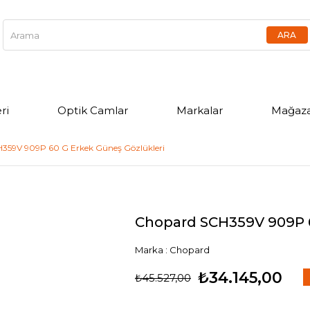
ri
Optik Camlar
Markalar
Mağaza
359V 909P 60 G Erkek Güneş Gözlükleri
Chopard SCH359V 909P 6
Marka
:
Chopard
₺34.145,00
₺45.527,00
İ