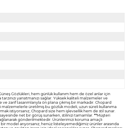
neş Gözlükleri, hem günlük kullanım hem de özel anlar için
 tarzınızı yansıtmanızı sağlar. Yüksek kaliteli malzemeler ve
ve zarif tasarımlarıyla ön plana çıkmış bir markadır. Chopard
li malzemelerle üretilmiş bu gözlük modeli, uzun süreli kullanıma
oymak istiyorsanız, Chopard size hem işlevsellik hem de stil sunar.
sayesinde net bir görüş sunarken, stilinizi tamamlar. **Müşteri
ri sağlanarak gönderilmektedir. Ürünlerimizi koruma amaçlı
 bir model arıyorsanız, henüz listeleyemediğimiz ürünler arasında