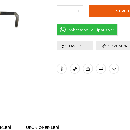
Whatsapp ile Sipariş Ver
TAVSIYE ET
YORUM YAZ
KLERI
ÜRÜN ÖNERILERI