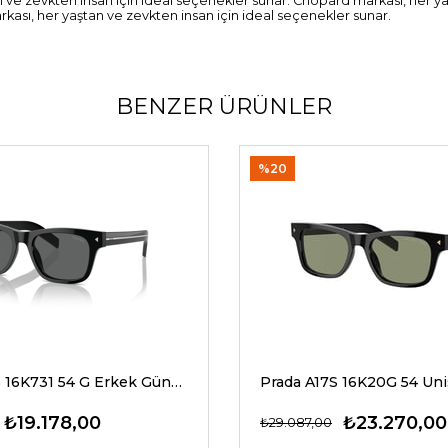
tan ve zevkten insan için ideal seçenekler sunar. Chopard markası, her 
kası, her yaştan ve zevkten insan için ideal seçenekler sunar.
BENZER ÜRÜNLER
%20
Prada A17S 16K731 54 G Erkek Güneş Gözlükleri
₺19.178,00
₺23.270,00
₺29.087,00