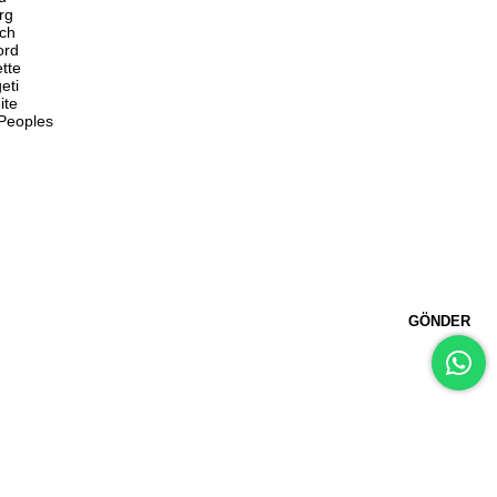
rg
ch
ord
ette
eti
ite
 Peoples
GÖNDER