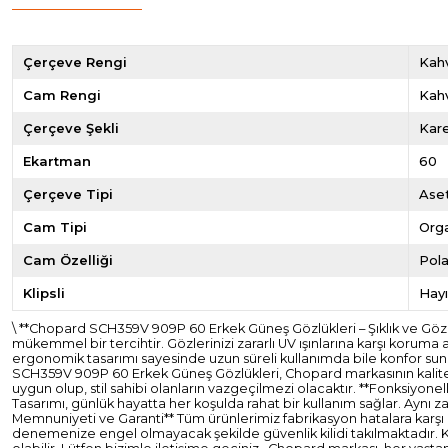
Çerçeve Rengi
Kahv
Cam Rengi
Kah
Çerçeve Şekli
Kar
Ekartman
60
Çerçeve Tipi
Ase
Cam Tipi
Org
Cam Özelliği
Pola
Klipsli
Hayı
\ **Chopard SCH359V 909P 60 Erkek Güneş Gözlükleri – Şıklık ve Gö
mükemmel bir tercihtir. Gözlerinizi zararlı UV ışınlarına karşı koruma
ergonomik tasarımı sayesinde uzun süreli kullanımda bile konfor suna
SCH359V 909P 60 Erkek Güneş Gözlükleri, Chopard markasının kalitesin
uygun olup, stil sahibi olanların vazgeçilmezi olacaktır. **Fonksiyonell
Tasarımı, günlük hayatta her koşulda rahat bir kullanım sağlar. Aynı za
Memnuniyeti ve Garanti** Tüm ürünlerimiz fabrikasyon hatalara karşı ik
denemenize engel olmayacak şekilde güvenlik kilidi takılmaktadır. K