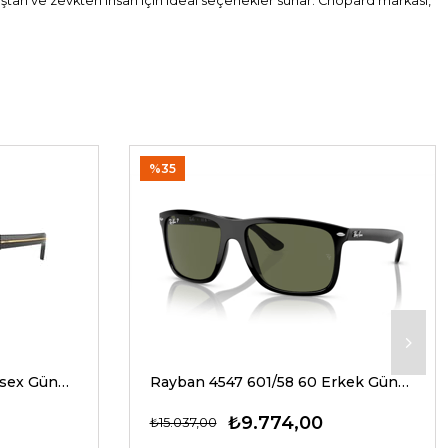
yaştan ve zevkten insan için ideal seçenekler sunar. Chopard markası,
%35
Prada A17S 16K20G 54 Unisex Güneş Gözlükleri
Rayban 4547 601/58 60 Erkek Güneş Gözlükleri
₺9.774,00
₺15.037,00