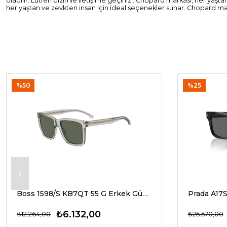
olabilir. Lütfen bizimle iletişime geçiniz.. Chopard markası, her yaş
her yaştan ve zevkten insan için ideal seçenekler sunar. Chopard mar
%50
%25
Boss 1598/S KB7QT 55 G Erkek Güneş Gözlükleri
₺6.132,00
₺12.264,00
₺25.570,00