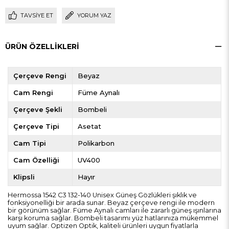
TAVSIYE ET
YORUM YAZ
ÜRÜN ÖZELLIKLERI
Çerçeve Rengi
Beyaz
Cam Rengi
Füme Aynalı
Çerçeve Şekli
Bombeli
Çerçeve Tipi
Asetat
Cam Tipi
Polikarbon
Cam Özelliği
UV400
Klipsli
Hayır
Hermossa 1542 C3 132-140 Unisex Güneş Gözlükleri şıklık ve
fonksiyonelliği bir arada sunar. Beyaz çerçeve rengi ile modern
bir görünüm sağlar. Füme Aynalı camları ile zararlı güneş ışınlarına
karşı koruma sağlar. Bombeli tasarımı yüz hatlarınıza mükemmel
uyum sağlar. Optizen Optik, kaliteli ürünleri uygun fiyatlarla