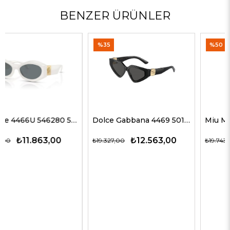
BENZER ÜRÜNLER
%35
%50
Dolce Gabbana 4469 501/87 59 G Kadın Güneş Gözlükleri
Miu Miu 51ZS ZVN50D 69 G Kadın Güneş Gözlükleri
₺12.563,00
₺9.872,00
₺19.327,00
₺19.743,00