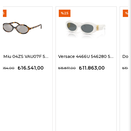
%25
%35
Versace 4466U 546280 54 G Kadın Güneş Gözlükleri
Dolce Gabbana 4469 501/87 59 G Kadın Güneş Gözlükleri
₺11.863,00
₺12.563,00
₺15.817,00
₺19.327,00