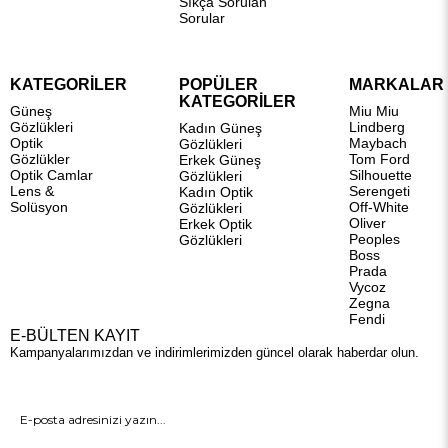
Sıkça Sorulan
Sorular
KATEGORİLER
POPÜLER
MARKALAR
KATEGORİLER
Güneş
Miu Miu
Gözlükleri
Lindberg
Kadın Güneş
Optik
Maybach
Gözlükleri
Gözlükler
Tom Ford
Erkek Güneş
Optik Camlar
Silhouette
Gözlükleri
Lens &
Serengeti
Kadın Optik
Solüsyon
Off-White
Gözlükleri
Oliver
Erkek Optik
Peoples
Gözlükleri
Boss
Prada
Vycoz
Zegna
Fendi
E-BÜLTEN KAYIT
Kampanyalarımızdan ve indirimlerimizden güncel olarak haberdar olun.