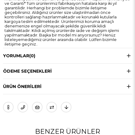
ve Garanti* Tüm ürünlerimiz fabrikasyon hatalara karşı iki yıl
garantilidir. Herhangi bir problemde bizimle iletişime
geçebilirsiniz. Aldığınız ürünler size ulaştırılmadan önce
kontrolleri sağlanıp hazırlanmaktadır ve korunaklı kutularla
kargoya teslim edilmektedir. Ürünlerimizi koruma amaçlı
denemenize engel olmayacak şekilde güvenlik kilidi
takılmaktadır. Kilidi açılmış ürünlerde iade ve değişim işlemi
yapılmamaktadır. Başka bir model mi arıyorsunuz? Henüz
listeleyemediğimiz ürünler arasında olabilir. Lütfen bizimle
iletişime geçiniz..
YORUMLAR
(0)
ÖDEME SEÇENEKLERI
ÜRÜN ÖNERILERI
BENZER ÜRÜNLER