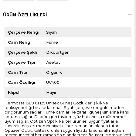
ÜRÜN ÖZELLIKLERI
Çerçeve Rengi
Siyah
Cam Rengi
Füme
Çerçeve Şekli
Dikdörtgen
Çerçeve Tipi
Asetat
Cam Tipi
Organik
Cam Özelliği
UV400
Klipsli
Hayır
Hermossa 1589 C1 125 Unisex Güneş Gözlükleri şıklık ve
fonksiyonelliği bir arada sunar. Siyah çerçeve rengi ile modern
bir görünüm sağlar. Füme camları ile zararlı güneş ışınlarına karşı
koruma sağlar. Dikdörtgen tasarımı yüz hatlarınıza mükemmel
uyum sağlar. Optizen Optik, kaliteli ürünleri uygun fiyatlarla
sunarak müşteri memnuniyetini her zaman ön planda tutar.
Optizen Optik, kaliteli ürünleri uygun fiyatlarla sunarak müşteri
memnuniyetini her zaman ön planda tutar. *Müşteri Memnuniyeti