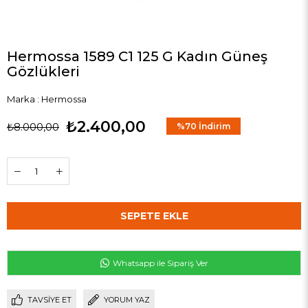
Hermossa 1589 C1 125 G Kadın Güneş
Gözlükleri
Marka
:
Hermossa
₺2.400,00
₺8.000,00
%
70
İndirim
Whatsapp ile Sipariş Ver
TAVSIYE ET
YORUM YAZ