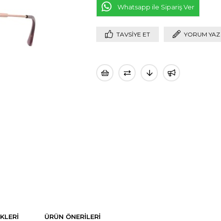
Whatsapp ile Sipariş Ver
TAVSIYE ET
YORUM YAZ
KLERI
ÜRÜN ÖNERILERI