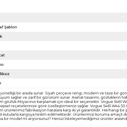
af Şablon
ik
tat
mo
liksiz
r
yonelliği bir arada sunar. Siyah çerçeve rengi, modern ve taze bir gö
uyum sağlar ve zarif bir görünüm sunar. Asetat tasarımı, gözlüklerin hafi
tüm gözlük ihtiyacınızı karşılamak için ideal bir seçenektir. Vogue 5461
işisel reçetelerinize göre özelleştirmenizi sağlar. Vogue 5461 W44 53 U
rünlerimiz fabrikasyon hatalara karşı iki yıl garantilidir. Herhangi bir 
klı kutularla kargoya teslim edilmektedir. Ürünlerimizi koruma amaçlı 
a bir model mi arıyorsunuz? Henüz listeleyemediğimiz ürünler arasında o