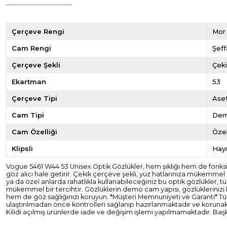
Çerçeve Rengi
Mor
Cam Rengi
Şeff
Çerçeve Şekli
Çek
Ekartman
53
Çerçeve Tipi
Ase
Cam Tipi
De
Cam Özelliği
Özel
Klipsli
Hayı
Vogue 5461 W44 53 Unisex Optik Gözlükler, hem şıklığı hem de fonksi
göz alıcı hale getirir. Çekik çerçeve şekli, yüz hatlarınıza mükemmel 
ya da özel anlarda rahatlıkla kullanabileceğiniz bu optik gözlükler, 
mükemmel bir tercihtir. Gözlüklerin demo cam yapısı, gözlüklerinizi k
hem de göz sağlığınızı koruyun. *Müşteri Memnuniyeti ve Garanti* Tüm ü
ulaştırılmadan önce kontrolleri sağlanıp hazırlanmaktadır ve koruna
Kilidi açılmış ürünlerde iade ve değişim işlemi yapılmamaktadır. Başk