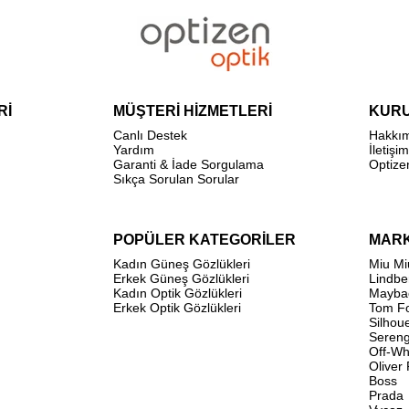
Rİ
MÜŞTERİ HİZMETLERİ
KUR
Canlı Destek
Hakkı
Yardım
İletişim
Garanti & İade Sorgulama
Optize
Sıkça Sorulan Sorular
POPÜLER KATEGORİLER
MAR
Kadın Güneş Gözlükleri
Miu Mi
Erkek Güneş Gözlükleri
Lindbe
Kadın Optik Gözlükleri
Mayba
Erkek Optik Gözlükleri
Tom F
Silhou
Sereng
Off-Wh
Oliver
Boss
Prada