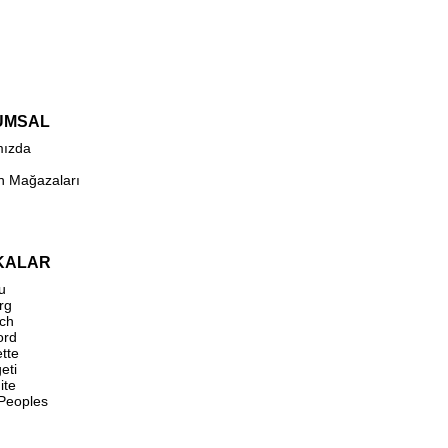
UMSAL
mızda
n Mağazaları
KALAR
u
rg
ch
ord
ette
eti
ite
 Peoples