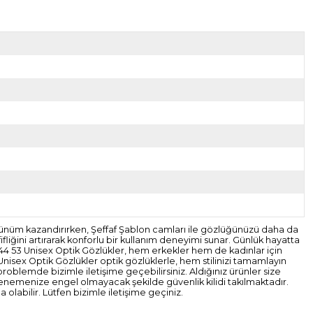
rünüm kazandırırken, Şeffaf Şablon camları ile gözlüğünüzü daha da
fliğini artırarak konforlu bir kullanım deneyimi sunar. Günlük hayatta
 W44 53 Unisex Optik Gözlükler, hem erkekler hem de kadınlar için
nisex Optik Gözlükler optik gözlüklerle, hem stilinizi tamamlayın
problemde bizimle iletişime geçebilirsiniz. Aldığınız ürünler size
denemenize engel olmayacak şekilde güvenlik kilidi takılmaktadır.
labilir. Lütfen bizimle iletişime geçiniz.