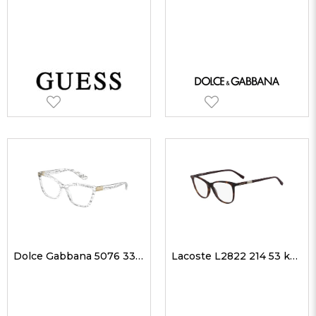
Dolce Gabbana 5076 3314 55 kadın Optik Gözlükler
Lacoste L2822 214 53 kadın Optik Gözlükler