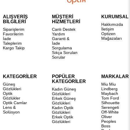
ALIŞVERİŞ
MÜŞTERİ
KURUMSAL
BİLGİLERİ
HİZMETLERİ
Hakkımızda
İletişim
Siparişlerim
Canlı Destek
Optizen
Favorilerim
Yardım
Mağazaları
İade
Garanti &
Taleplerim
İade
Kargo Takip
Sorgulama
Sıkça Sorulan
Sorular
KATEGORİLER
POPÜLER
MARKALAR
KATEGORİLER
Güneş
Miu Miu
Gözlükleri
Lindberg
Kadın Güneş
Optik
Maybach
Gözlükleri
Gözlükler
Tom Ford
Erkek Güneş
Optik Camlar
Silhouette
Gözlükleri
Lens &
Serengeti
Kadın Optik
Solüsyon
Off-White
Gözlükleri
Oliver
Erkek Optik
Peoples
Gözlükleri
Boss