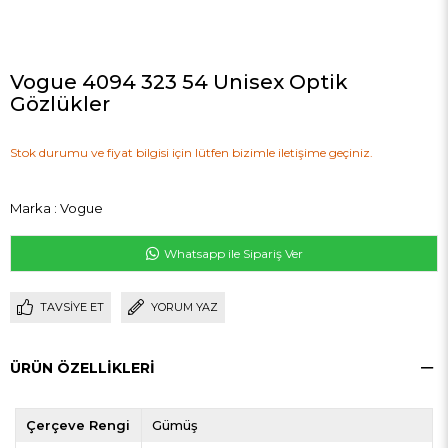
Vogue 4094 323 54 Unisex Optik
Gözlükler
Stok durumu ve fiyat bilgisi için lütfen bizimle iletişime geçiniz.
Marka
:
Vogue
Whatsapp ile Sipariş Ver
TAVSIYE ET
YORUM YAZ
ÜRÜN ÖZELLIKLERI
Çerçeve Rengi
Gümüş