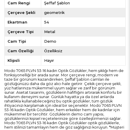
Cam Rengi
Şeffaf Şablon
Çerçeve Şekli
geometrik
Ekartman
54
Çerçeve Tipi
Metal
Cam Tipi
Demo
Cam Özelliği
Özelliksiz
Klipsli
Hayır
Modo 7065 PLVN 53-16 kadın Optik Gözlükler, hem şıklığı hem de
fonksiyonelliği bir arada sunar. Mor çerçeve rengi, modern ve
taze bir görünüm kazandırırken, Şeffaf Şablon camları ile
gözlüğünüzü daha da göz alıcı hale getirir. Çekik çerçeve şekli,
yüz hatlarınıza mükemmel uyum sağlar ve zarif bir görünüm
sunar. Asetat tasarımı, gözlüklerin hafifliğini artırarak konforlu bir
kullanım deneyimi sunar. Günlük hayatta ya da özel anlarda
rahatlıkla kullanabileceğiniz bu optik gözlükler, tüm gözlük
ihtiyacınızı karşılamak için ideal bir seçenektir. Modo 7065 PLVN
53-16 kadın Optik Gözlükler, hem erkekler hem de kadınlar için
mükemmel bir tercihtir. Gözlüklerin demo cam yapısı,
gözlüklerinizi kişisel reçetelerinize göre özelleştirmenizi sağlar.
Modo 7065 PLVN 53-16 kadın Optik Gözlükler optik gözlüklerle,
hem stilinizi tamamlayın hem de göz sağlığınızı koruyun. *Müşteri