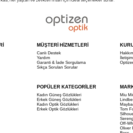
kası, her yaştan ve zevkten insan için ideal seçenekler sunar.
Rİ
MÜŞTERİ HİZMETLERİ
KUR
Canlı Destek
Hakkı
Yardım
İletişim
Garanti & İade Sorgulama
Optize
Sıkça Sorulan Sorular
POPÜLER KATEGORİLER
MAR
Kadın Güneş Gözlükleri
Miu Mi
Erkek Güneş Gözlükleri
Lindbe
Kadın Optik Gözlükleri
Mayba
Erkek Optik Gözlükleri
Tom F
Silhou
Sereng
Off-Wh
Oliver
Boss