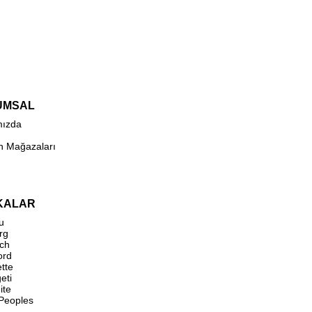
UMSAL
mızda
n Mağazaları
KALAR
u
rg
ch
ord
ette
eti
ite
 Peoples