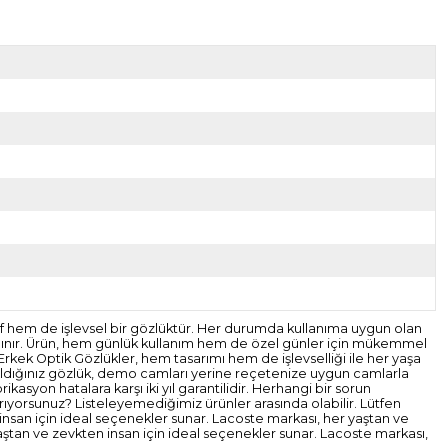
arif hem de işlevsel bir gözlüktür. Her durumda kullanıma uygun olan
a tanınır. Ürün, hem günlük kullanım hem de özel günler için mükemmel
Erkek Optik Gözlükler, hem tasarımı hem de işlevselliği ile her yaşa
 Aldığınız gözlük, demo camları yerine reçetenize uygun camlarla
kasyon hatalara karşı iki yıl garantilidir. Herhangi bir sorun
rıyorsunuz? Listeleyemediğimiz ürünler arasında olabilir. Lütfen
insan için ideal seçenekler sunar. Lacoste markası, her yaştan ve
aştan ve zevkten insan için ideal seçenekler sunar. Lacoste markası,