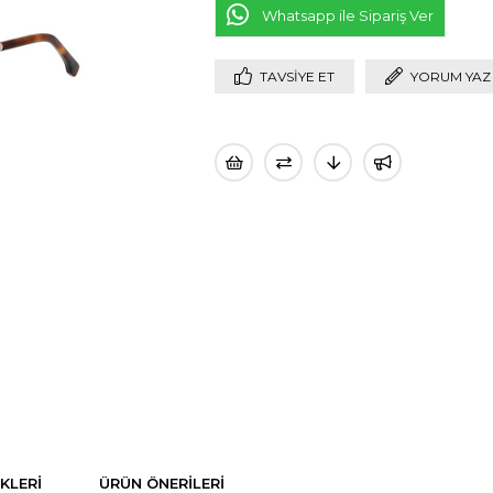
Whatsapp ile Sipariş Ver
TAVSIYE ET
YORUM YAZ
KLERI
ÜRÜN ÖNERILERI