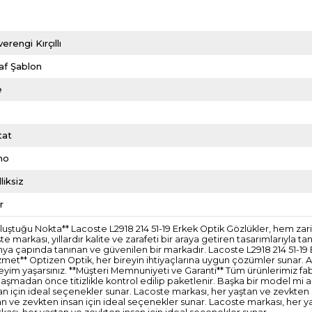
erengi Kırçıllı
af Şablon
e
tat
mo
liksiz
r
 Buluştuğu Nokta** Lacoste L2918 214 51-19 Erkek Optik Gözlükler, hem z
e markası, yıllardır kalite ve zarafeti bir araya getiren tasarımlarıyl
ünya çapında tanınan ve güvenilen bir markadır. Lacoste L2918 214 51-19 
izmet** Optizen Optik, her bireyin ihtiyaçlarına uygun çözümler sunar.
eneyim yaşarsınız. **Müşteri Memnuniyeti ve Garanti** Tüm ürünlerimiz fabri
aşmadan önce titizlikle kontrol edilip paketlenir. Başka bir model mi a
an için ideal seçenekler sunar. Lacoste markası, her yaştan ve zevkten 
an ve zevkten insan için ideal seçenekler sunar. Lacoste markası, her y