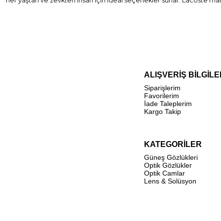
her yaştan ve zevkten insan için ideal seçenekler sunar. Lacoste mar
ALIŞVERİŞ BİLGİLE
Siparişlerim
Favorilerim
İade Taleplerim
Kargo Takip
KATEGORİLER
Güneş Gözlükleri
Optik Gözlükler
Optik Camlar
Lens & Solüsyon