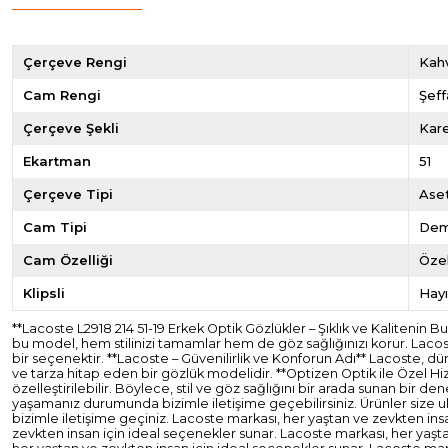
Çerçeve Rengi
Kahv
Cam Rengi
Şeff
Çerçeve Şekli
Kar
Ekartman
51
Çerçeve Tipi
Ase
Cam Tipi
De
Cam Özelliği
Özel
Klipsli
Hayı
**Lacoste L2918 214 51-19 Erkek Optik Gözlükler – Şıklık ve Kalitenin
bu model, hem stilinizi tamamlar hem de göz sağlığınızı korur. Lacost
bir seçenektir. **Lacoste – Güvenilirlik ve Konforun Adı** Lacoste, d
ve tarza hitap eden bir gözlük modelidir. **Optizen Optik ile Özel H
özelleştirilebilir. Böylece, stil ve göz sağlığını bir arada sunan bir d
yaşamanız durumunda bizimle iletişime geçebilirsiniz. Ürünler size ul
bizimle iletişime geçiniz. Lacoste markası, her yaştan ve zevkten ins
zevkten insan için ideal seçenekler sunar. Lacoste markası, her yaşt