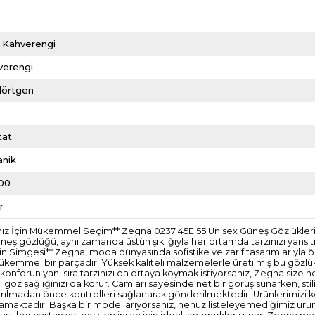
k Kahverengi
verengi
dörtgen
tat
anik
00
r
ığınız İçin Mükemmel Seçim** Zegna 0237 45E 55 Unisex Güneş Gözlükle
bu güneş gözlüğü, aynı zamanda üstün şıklığıyla her ortamda tarzınızı yan
nin Simgesi** Zegna, moda dünyasında sofistike ve zarif tasarımlarıyla
 mükemmel bir parçadır. Yüksek kaliteli malzemelerle üretilmiş bu gözlük
 konforun yanı sıra tarzınızı da ortaya koymak istiyorsanız, Zegna size h
şı göz sağlığınızı da korur. Camları sayesinde net bir görüş sunarken, s
ze ulaştırılmadan önce kontrolleri sağlanarak gönderilmektedir. Ürünleri
mamaktadır. Başka bir model arıyorsanız, henüz listeleyemediğimiz ürünle