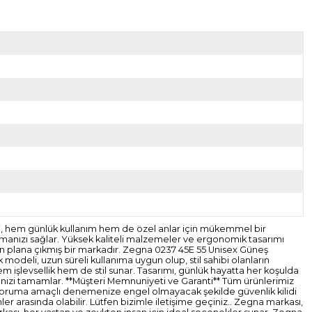
ri, hem günlük kullanım hem de özel anlar için mükemmel bir
sıtmanızı sağlar. Yüksek kaliteli malzemeler ve ergonomik tasarımı
 ön plana çıkmış bir markadır. Zegna 0237 45E 55 Unisex Güneş
 modeli, uzun süreli kullanıma uygun olup, stil sahibi olanların
em işlevsellik hem de stil sunar. Tasarımı, günlük hayatta her koşulda
tilinizi tamamlar. **Müşteri Memnuniyeti ve Garanti** Tüm ürünlerimiz
mizi koruma amaçlı denemenize engel olmayacak şekilde güvenlik kilidi
r arasında olabilir. Lütfen bizimle iletişime geçiniz.. Zegna markası,