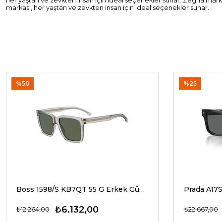
her yaştan ve zevkten insan için ideal seçenekler sunar. Zegna marka
markası, her yaştan ve zevkten insan için ideal seçenekler sunar.
%50
%25
Boss 1598/S KB7QT 55 G Erkek Güneş Gözlükleri
₺6.132,00
₺12.264,00
₺22.667,00