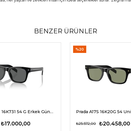
sı, her yaştan ve zevkten insan için ideal seçenekler sunar. Zegna mar
BENZER ÜRÜNLER
%20
Prada A17S 16K731 54 G Erkek Güneş Gözlükleri
₺17.000,00
₺20.458,00
₺25.572,00