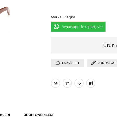
Marka
:
Zegna
Whatsapp ile Sipariş Ver
Ürün 
TAVSIYE ET
YORUM YAZ
KLERI
ÜRÜN ÖNERILERI