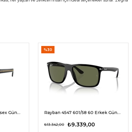
kası, her yaştan ve zevkten insan için ideal seçenekler sunar. Zegna
%30
Prada A17S 16K20G 54 Unisex Güneş Gözlükleri
Rayban 4547 601/58 60 Erkek Güneş Gözlükleri
₺9.339,00
₺13.342,00