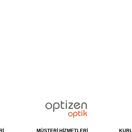
Rİ
MÜŞTERİ HİZMETLERİ
KUR