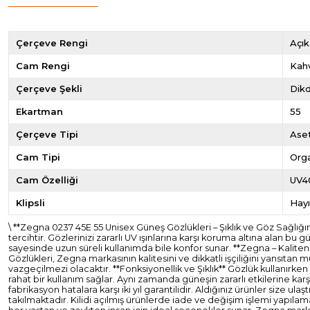
Çerçeve Rengi
Açı
Cam Rengi
Kah
Çerçeve Şekli
Dik
Ekartman
55
Çerçeve Tipi
Ase
Cam Tipi
Org
Cam Özelliği
UV4
Klipsli
Hayı
\ **Zegna 0237 45E 55 Unisex Güneş Gözlükleri – Şıklık ve Göz Sağl
tercihtir. Gözlerinizi zararlı UV ışınlarına karşı koruma altına alan 
sayesinde uzun süreli kullanımda bile konfor sunar. **Zegna – Kalite
Gözlükleri, Zegna markasının kalitesini ve dikkatli işçiliğini yansıtan
vazgeçilmezi olacaktır. **Fonksiyonellik ve Şıklık** Gözlük kullanırken
rahat bir kullanım sağlar. Aynı zamanda güneşin zararlı etkilerine kar
fabrikasyon hatalara karşı iki yıl garantilidir. Aldığınız ürünler si
takılmaktadır. Kilidi açılmış ürünlerde iade ve değişim işlemi yapıla