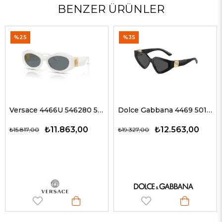
BENZER ÜRÜNLER
%25
%35
Versace 4466U 546280 54 G Kadın Güneş Gözlükleri
Dolce Gabbana 4469 501/87 59 G Kadın Güneş Gözlükleri
₺11.863,00
₺12.563,00
₺15.817,00
₺19.327,00