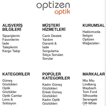
ALIŞVERİŞ
MÜŞTERİ
KURUMSAL
BİLGİLERİ
HİZMETLERİ
Hakkımızda
İletişim
Siparişlerim
Canlı Destek
Optizen
Favorilerim
Yardım
Mağazaları
İade
Garanti &
Taleplerim
İade
Kargo Takip
Sorgulama
Sıkça Sorulan
Sorular
KATEGORİLER
POPÜLER
MARKALAR
KATEGORİLER
Güneş
Miu Miu
Gözlükleri
Lindberg
Kadın Güneş
Optik
Maybach
Gözlükleri
Gözlükler
Tom Ford
Erkek Güneş
Optik Camlar
Silhouette
Gözlükleri
Lens &
Serengeti
Kadın Optik
Solüsyon
Off-White
Gözlükleri