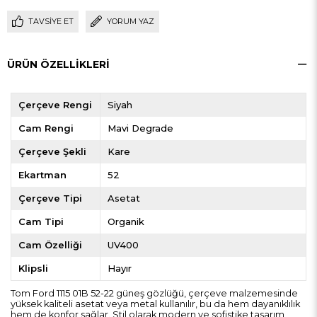
TAVSIYE ET
YORUM YAZ
ÜRÜN ÖZELLIKLERI
Çerçeve Rengi
Siyah
Cam Rengi
Mavi Degrade
Çerçeve Şekli
Kare
Ekartman
52
Çerçeve Tipi
Asetat
Cam Tipi
Organik
Cam Özelliği
UV400
Klipsli
Hayır
Tom Ford 1115 01B 52-22 güneş gözlüğü, çerçeve malzemesinde
yüksek kaliteli asetat veya metal kullanılır, bu da hem dayanıklılık
hem de konfor sağlar. Stil olarak modern ve sofistike tasarım,