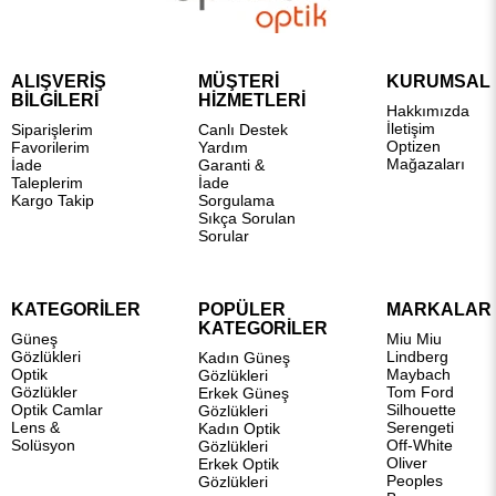
ALIŞVERİŞ
MÜŞTERİ
KURUMSAL
BİLGİLERİ
HİZMETLERİ
Hakkımızda
İletişim
Siparişlerim
Canlı Destek
Optizen
Favorilerim
Yardım
Mağazaları
İade
Garanti &
Taleplerim
İade
Kargo Takip
Sorgulama
Sıkça Sorulan
Sorular
KATEGORİLER
POPÜLER
MARKALAR
KATEGORİLER
Güneş
Miu Miu
Gözlükleri
Lindberg
Kadın Güneş
Optik
Maybach
Gözlükleri
Gözlükler
Tom Ford
Erkek Güneş
Optik Camlar
Silhouette
Gözlükleri
Lens &
Serengeti
Kadın Optik
Solüsyon
Off-White
Gözlükleri
Oliver
Erkek Optik
Peoples
Gözlükleri