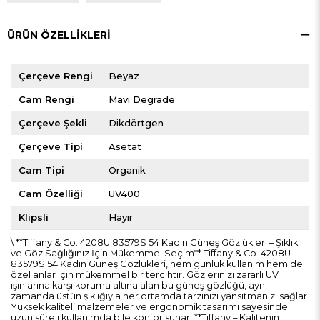
ÜRÜN ÖZELLIKLERI
Çerçeve Rengi
Beyaz
Cam Rengi
Mavi Degrade
Çerçeve Şekli
Dikdörtgen
Çerçeve Tipi
Asetat
Cam Tipi
Organik
Cam Özelliği
UV400
Klipsli
Hayır
\ **Tiffany & Co. 4208U 83579S 54 Kadın Güneş Gözlükleri – Şıklık
ve Göz Sağlığınız İçin Mükemmel Seçim** Tiffany & Co. 4208U
83579S 54 Kadın Güneş Gözlükleri, hem günlük kullanım hem de
özel anlar için mükemmel bir tercihtir. Gözlerinizi zararlı UV
ışınlarına karşı koruma altına alan bu güneş gözlüğü, aynı
zamanda üstün şıklığıyla her ortamda tarzınızı yansıtmanızı sağlar.
Yüksek kaliteli malzemeler ve ergonomik tasarımı sayesinde
uzun süreli kullanımda bile konfor sunar. **Tiffany – Kalitenin