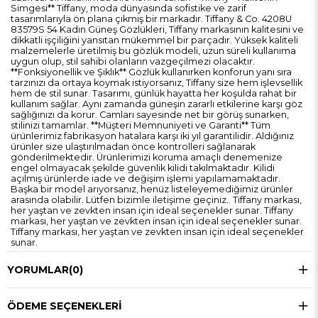
Simgesi** Tiffany, moda dünyasında sofistike ve zarif
tasarımlarıyla ön plana çıkmış bir markadır. Tiffany & Co. 4208U
83579S 54 Kadın Güneş Gözlükleri, Tiffany markasının kalitesini ve
dikkatli işçiliğini yansıtan mükemmel bir parçadır. Yüksek kaliteli
malzemelerle üretilmiş bu gözlük modeli, uzun süreli kullanıma
uygun olup, stil sahibi olanların vazgeçilmezi olacaktır.
**Fonksiyonellik ve Şıklık** Gözlük kullanırken konforun yanı sıra
tarzınızı da ortaya koymak istiyorsanız, Tiffany size hem işlevsellik
hem de stil sunar. Tasarımı, günlük hayatta her koşulda rahat bir
kullanım sağlar. Aynı zamanda güneşin zararlı etkilerine karşı göz
sağlığınızı da korur. Camları sayesinde net bir görüş sunarken,
stilinizi tamamlar. **Müşteri Memnuniyeti ve Garanti** Tüm
ürünlerimiz fabrikasyon hatalara karşı iki yıl garantilidir. Aldığınız
ürünler size ulaştırılmadan önce kontrolleri sağlanarak
gönderilmektedir. Ürünlerimizi koruma amaçlı denemenize
engel olmayacak şekilde güvenlik kilidi takılmaktadır. Kilidi
açılmış ürünlerde iade ve değişim işlemi yapılamamaktadır.
Başka bir model arıyorsanız, henüz listeleyemediğimiz ürünler
arasında olabilir. Lütfen bizimle iletişime geçiniz.. Tiffany markası,
her yaştan ve zevkten insan için ideal seçenekler sunar. Tiffany
markası, her yaştan ve zevkten insan için ideal seçenekler sunar.
Tiffany markası, her yaştan ve zevkten insan için ideal seçenekler
sunar.
YORUMLAR
(0)
ÖDEME SEÇENEKLERI