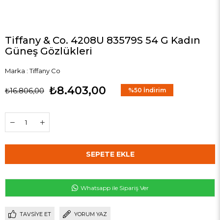
Tiffany & Co. 4208U 83579S 54 G Kadın
Güneş Gözlükleri
Marka
:
Tiffany Co
₺8.403,00
₺16.806,00
%
50
İndirim
Whatsapp ile Sipariş Ver
TAVSIYE ET
YORUM YAZ