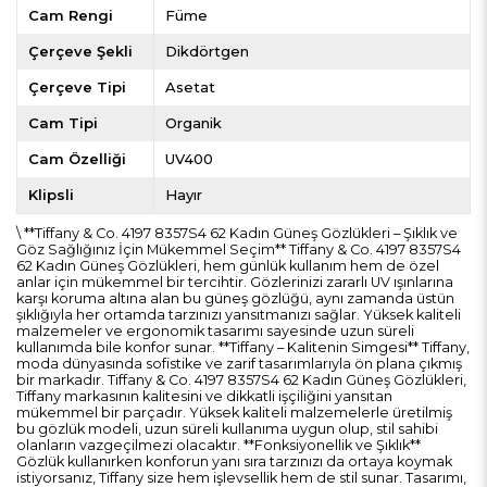
Cam Rengi
Füme
Çerçeve Şekli
Dikdörtgen
Çerçeve Tipi
Asetat
Cam Tipi
Organik
Cam Özelliği
UV400
Klipsli
Hayır
\ **Tiffany & Co. 4197 8357S4 62 Kadın Güneş Gözlükleri – Şıklık ve
Göz Sağlığınız İçin Mükemmel Seçim** Tiffany & Co. 4197 8357S4
62 Kadın Güneş Gözlükleri, hem günlük kullanım hem de özel
anlar için mükemmel bir tercihtir. Gözlerinizi zararlı UV ışınlarına
karşı koruma altına alan bu güneş gözlüğü, aynı zamanda üstün
şıklığıyla her ortamda tarzınızı yansıtmanızı sağlar. Yüksek kaliteli
malzemeler ve ergonomik tasarımı sayesinde uzun süreli
kullanımda bile konfor sunar. **Tiffany – Kalitenin Simgesi** Tiffany,
moda dünyasında sofistike ve zarif tasarımlarıyla ön plana çıkmış
bir markadır. Tiffany & Co. 4197 8357S4 62 Kadın Güneş Gözlükleri,
Tiffany markasının kalitesini ve dikkatli işçiliğini yansıtan
mükemmel bir parçadır. Yüksek kaliteli malzemelerle üretilmiş
bu gözlük modeli, uzun süreli kullanıma uygun olup, stil sahibi
olanların vazgeçilmezi olacaktır. **Fonksiyonellik ve Şıklık**
Gözlük kullanırken konforun yanı sıra tarzınızı da ortaya koymak
istiyorsanız, Tiffany size hem işlevsellik hem de stil sunar. Tasarımı,