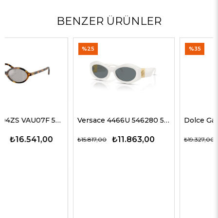
BENZER ÜRÜNLER
%25
%35
Versace 4466U 546280 54 G Kadın Güneş Gözlükleri
Dolce Gabbana 4469 501/87 59 G Kadın Güneş Gözlükleri
₺11.863,00
₺12.563,00
₺15.817,00
₺19.327,00