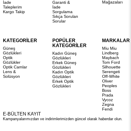
Mağazaları
İade
Garanti &
Taleplerim
İade
Kargo Takip
Sorgulama
Sıkça Sorulan
Sorular
KATEGORİLER
POPÜLER
MARKALAR
KATEGORİLER
Güneş
Miu Miu
Gözlükleri
Lindberg
Kadın Güneş
Optik
Maybach
Gözlükleri
Gözlükler
Tom Ford
Erkek Güneş
Optik Camlar
Silhouette
Gözlükleri
Lens &
Serengeti
Kadın Optik
Solüsyon
Off-White
Gözlükleri
Oliver
Erkek Optik
Peoples
Gözlükleri
Boss
Prada
Vycoz
Zegna
Fendi
E-BÜLTEN KAYIT
Kampanyalarımızdan ve indirimlerimizden güncel olarak haberdar olun.