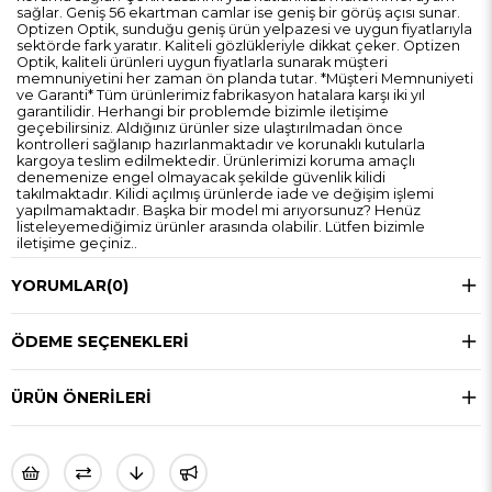
sağlar. Geniş 56 ekartman camlar ise geniş bir görüş açısı sunar.
Optizen Optik, sunduğu geniş ürün yelpazesi ve uygun fiyatlarıyla
sektörde fark yaratır. Kaliteli gözlükleriyle dikkat çeker. Optizen
Optik, kaliteli ürünleri uygun fiyatlarla sunarak müşteri
memnuniyetini her zaman ön planda tutar. *Müşteri Memnuniyeti
ve Garanti* Tüm ürünlerimiz fabrikasyon hatalara karşı iki yıl
garantilidir. Herhangi bir problemde bizimle iletişime
geçebilirsiniz. Aldığınız ürünler size ulaştırılmadan önce
kontrolleri sağlanıp hazırlanmaktadır ve korunaklı kutularla
kargoya teslim edilmektedir. Ürünlerimizi koruma amaçlı
denemenize engel olmayacak şekilde güvenlik kilidi
takılmaktadır. Kilidi açılmış ürünlerde iade ve değişim işlemi
yapılmamaktadır. Başka bir model mi arıyorsunuz? Henüz
listeleyemediğimiz ürünler arasında olabilir. Lütfen bizimle
iletişime geçiniz..
YORUMLAR
(0)
ÖDEME SEÇENEKLERI
ÜRÜN ÖNERILERI