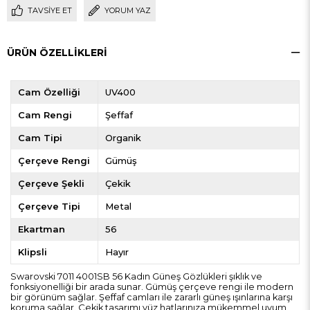
TAVSIYE ET
YORUM YAZ
ÜRÜN ÖZELLIKLERI
Cam Özelliği
UV400
Cam Rengi
Şeffaf
Cam Tipi
Organik
Çerçeve Rengi
Gümüş
Çerçeve Şekli
Çekik
Çerçeve Tipi
Metal
Ekartman
56
Klipsli
Hayır
Swarovski 7011 4001SB 56 Kadın Güneş Gözlükleri şıklık ve
fonksiyonelliği bir arada sunar. Gümüş çerçeve rengi ile modern
bir görünüm sağlar. Şeffaf camları ile zararlı güneş ışınlarına karşı
koruma sağlar. Çekik tasarımı yüz hatlarınıza mükemmel uyum