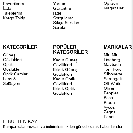
Optizen
Favorilerim
Yardım
Mağazaları
İade
Garanti &
Taleplerim
İade
Kargo Takip
Sorgulama
Sıkça Sorulan
Sorular
KATEGORİLER
POPÜLER
MARKALAR
KATEGORİLER
Güneş
Miu Miu
Gözlükleri
Lindberg
Kadın Güneş
Optik
Maybach
Gözlükleri
Gözlükler
Tom Ford
Erkek Güneş
Optik Camlar
Silhouette
Gözlükleri
Lens &
Serengeti
Kadın Optik
Solüsyon
Off-White
Gözlükleri
Oliver
Erkek Optik
Peoples
Gözlükleri
Boss
Prada
Vycoz
Zegna
Fendi
E-BÜLTEN KAYIT
Kampanyalarımızdan ve indirimlerimizden güncel olarak haberdar olun.