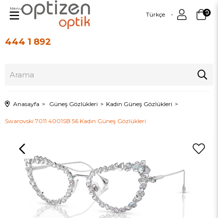
Menu
0
Türkçe
444 1 892
Üye Girişi
Üye Ol
Anasayfa
Güneş Gözlükleri
Kadın Güneş Gözlükleri
Swarovski 7011 4001SB 56 Kadın Güneş Gözlükleri