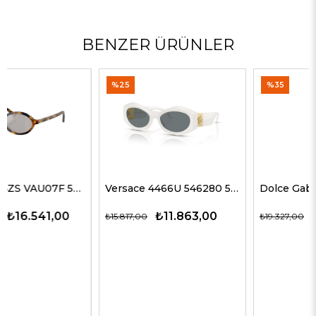
BENZER ÜRÜNLER
%25
%35
Versace 4466U 546280 54 G Kadın Güneş Gözlükleri
Dolce Gabbana 4469 501/87 59 G Kadın Güneş Gözlükleri
₺11.863,00
₺12.563,00
₺15.817,00
₺19.327,00