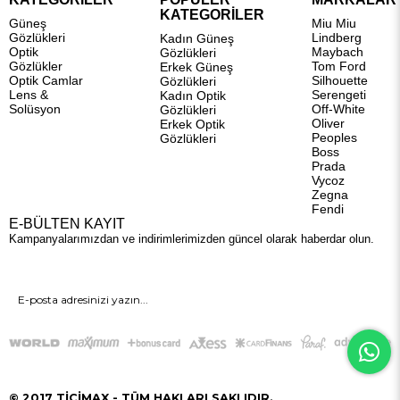
KATEGORİLER
Güneş
Miu Miu
Gözlükleri
Lindberg
Kadın Güneş
Optik
Maybach
Gözlükleri
Gözlükler
Tom Ford
Erkek Güneş
Optik Camlar
Silhouette
Gözlükleri
Lens &
Serengeti
Kadın Optik
Solüsyon
Off-White
Gözlükleri
Oliver
Erkek Optik
Peoples
Gözlükleri
Boss
Prada
Vycoz
Zegna
Fendi
E-BÜLTEN KAYIT
Kampanyalarımızdan ve indirimlerimizden güncel olarak haberdar olun.
GÖNDER
© 2017 TİCİMAX - TÜM HAKLARI SAKLIDIR.