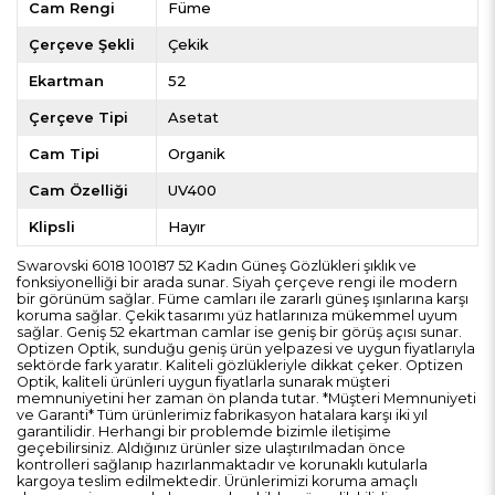
Cam Rengi
Füme
Çerçeve Şekli
Çekik
Ekartman
52
Çerçeve Tipi
Asetat
Cam Tipi
Organik
Cam Özelliği
UV400
Klipsli
Hayır
Swarovski 6018 100187 52 Kadın Güneş Gözlükleri şıklık ve
fonksiyonelliği bir arada sunar. Siyah çerçeve rengi ile modern
bir görünüm sağlar. Füme camları ile zararlı güneş ışınlarına karşı
koruma sağlar. Çekik tasarımı yüz hatlarınıza mükemmel uyum
sağlar. Geniş 52 ekartman camlar ise geniş bir görüş açısı sunar.
Optizen Optik, sunduğu geniş ürün yelpazesi ve uygun fiyatlarıyla
sektörde fark yaratır. Kaliteli gözlükleriyle dikkat çeker. Optizen
Optik, kaliteli ürünleri uygun fiyatlarla sunarak müşteri
memnuniyetini her zaman ön planda tutar. *Müşteri Memnuniyeti
ve Garanti* Tüm ürünlerimiz fabrikasyon hatalara karşı iki yıl
garantilidir. Herhangi bir problemde bizimle iletişime
geçebilirsiniz. Aldığınız ürünler size ulaştırılmadan önce
kontrolleri sağlanıp hazırlanmaktadır ve korunaklı kutularla
kargoya teslim edilmektedir. Ürünlerimizi koruma amaçlı