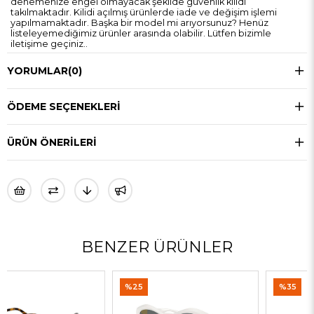
denemenize engel olmayacak şekilde güvenlik kilidi
takılmaktadır. Kilidi açılmış ürünlerde iade ve değişim işlemi
yapılmamaktadır. Başka bir model mi arıyorsunuz? Henüz
listeleyemediğimiz ürünler arasında olabilir. Lütfen bizimle
iletişime geçiniz..
YORUMLAR
(0)
ÖDEME SEÇENEKLERI
ÜRÜN ÖNERILERI
BENZER ÜRÜNLER
%25
%35