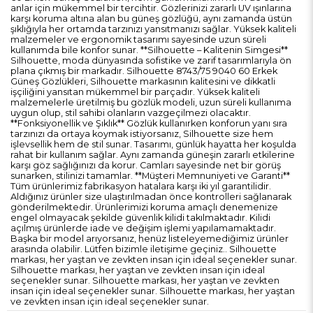
anlar için mükemmel bir tercihtir. Gözlerinizi zararlı UV ışınlarına
karşı koruma altına alan bu güneş gözlüğü, aynı zamanda üstün
şıklığıyla her ortamda tarzınızı yansıtmanızı sağlar. Yüksek kaliteli
malzemeler ve ergonomik tasarımı sayesinde uzun süreli
kullanımda bile konfor sunar. **Silhouette – Kalitenin Simgesi**
Silhouette, moda dünyasında sofistike ve zarif tasarımlarıyla ön
plana çıkmış bir markadır. Silhouette 8743/75 9040 60 Erkek
Güneş Gözlükleri, Silhouette markasının kalitesini ve dikkatli
işçiliğini yansıtan mükemmel bir parçadır. Yüksek kaliteli
malzemelerle üretilmiş bu gözlük modeli, uzun süreli kullanıma
uygun olup, stil sahibi olanların vazgeçilmezi olacaktır.
**Fonksiyonellik ve Şıklık** Gözlük kullanırken konforun yanı sıra
tarzınızı da ortaya koymak istiyorsanız, Silhouette size hem
işlevsellik hem de stil sunar. Tasarımı, günlük hayatta her koşulda
rahat bir kullanım sağlar. Aynı zamanda güneşin zararlı etkilerine
karşı göz sağlığınızı da korur. Camları sayesinde net bir görüş
sunarken, stilinizi tamamlar. **Müşteri Memnuniyeti ve Garanti**
Tüm ürünlerimiz fabrikasyon hatalara karşı iki yıl garantilidir.
Aldığınız ürünler size ulaştırılmadan önce kontrolleri sağlanarak
gönderilmektedir. Ürünlerimizi koruma amaçlı denemenize
engel olmayacak şekilde güvenlik kilidi takılmaktadır. Kilidi
açılmış ürünlerde iade ve değişim işlemi yapılamamaktadır.
Başka bir model arıyorsanız, henüz listeleyemediğimiz ürünler
arasında olabilir. Lütfen bizimle iletişime geçiniz.. Silhouette
markası, her yaştan ve zevkten insan için ideal seçenekler sunar.
Silhouette markası, her yaştan ve zevkten insan için ideal
seçenekler sunar. Silhouette markası, her yaştan ve zevkten
insan için ideal seçenekler sunar. Silhouette markası, her yaştan
ve zevkten insan için ideal seçenekler sunar.