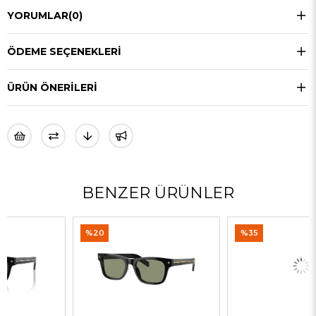
YORUMLAR
(0)
ÖDEME SEÇENEKLERI
ÜRÜN ÖNERILERI
BENZER ÜRÜNLER
%20
%35