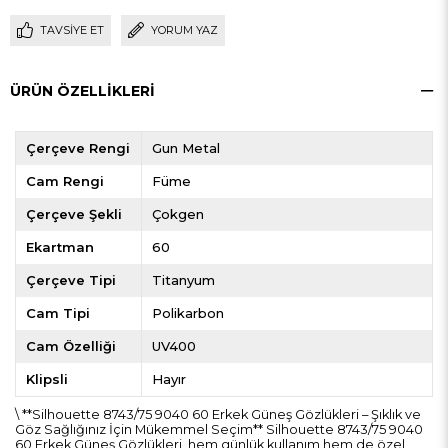
TAVSIYE ET
YORUM YAZ
ÜRÜN ÖZELLIKLERI
Çerçeve Rengi
Gun Metal
Cam Rengi
Füme
Çerçeve Şekli
Çokgen
Ekartman
60
Çerçeve Tipi
Titanyum
Cam Tipi
Polikarbon
Cam Özelliği
UV400
Klipsli
Hayır
\ **Silhouette 8743/75 9040 60 Erkek Güneş Gözlükleri – Şıklık ve
Göz Sağlığınız İçin Mükemmel Seçim** Silhouette 8743/75 9040
60 Erkek Güneş Gözlükleri, hem günlük kullanım hem de özel