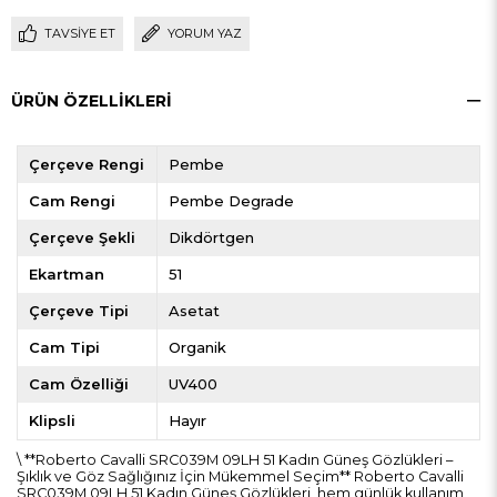
TAVSIYE ET
YORUM YAZ
ÜRÜN ÖZELLIKLERI
Çerçeve Rengi
Pembe
Cam Rengi
Pembe Degrade
Çerçeve Şekli
Dikdörtgen
Ekartman
51
Çerçeve Tipi
Asetat
Cam Tipi
Organik
Cam Özelliği
UV400
Klipsli
Hayır
\ **Roberto Cavalli SRC039M 09LH 51 Kadın Güneş Gözlükleri –
Şıklık ve Göz Sağlığınız İçin Mükemmel Seçim** Roberto Cavalli
SRC039M 09LH 51 Kadın Güneş Gözlükleri, hem günlük kullanım