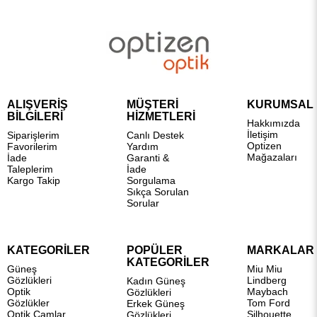
ALIŞVERİŞ
MÜŞTERİ
KURUMSAL
BİLGİLERİ
HİZMETLERİ
Hakkımızda
İletişim
Siparişlerim
Canlı Destek
Optizen
Favorilerim
Yardım
Mağazaları
İade
Garanti &
Taleplerim
İade
Kargo Takip
Sorgulama
Sıkça Sorulan
Sorular
KATEGORİLER
POPÜLER
MARKALAR
KATEGORİLER
Güneş
Miu Miu
Gözlükleri
Lindberg
Kadın Güneş
Optik
Maybach
Gözlükleri
Gözlükler
Tom Ford
Erkek Güneş
Optik Camlar
Silhouette
Gözlükleri