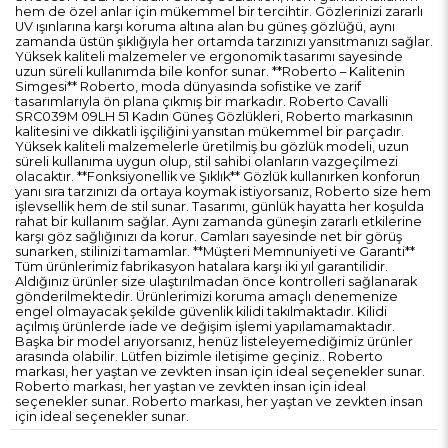
hem de özel anlar için mükemmel bir tercihtir. Gözlerinizi zararlı
UV ışınlarına karşı koruma altına alan bu güneş gözlüğü, aynı
zamanda üstün şıklığıyla her ortamda tarzınızı yansıtmanızı sağlar.
Yüksek kaliteli malzemeler ve ergonomik tasarımı sayesinde
uzun süreli kullanımda bile konfor sunar. **Roberto – Kalitenin
Simgesi** Roberto, moda dünyasında sofistike ve zarif
tasarımlarıyla ön plana çıkmış bir markadır. Roberto Cavalli
SRC039M 09LH 51 Kadın Güneş Gözlükleri, Roberto markasının
kalitesini ve dikkatli işçiliğini yansıtan mükemmel bir parçadır.
Yüksek kaliteli malzemelerle üretilmiş bu gözlük modeli, uzun
süreli kullanıma uygun olup, stil sahibi olanların vazgeçilmezi
olacaktır. **Fonksiyonellik ve Şıklık** Gözlük kullanırken konforun
yanı sıra tarzınızı da ortaya koymak istiyorsanız, Roberto size hem
işlevsellik hem de stil sunar. Tasarımı, günlük hayatta her koşulda
rahat bir kullanım sağlar. Aynı zamanda güneşin zararlı etkilerine
karşı göz sağlığınızı da korur. Camları sayesinde net bir görüş
sunarken, stilinizi tamamlar. **Müşteri Memnuniyeti ve Garanti**
Tüm ürünlerimiz fabrikasyon hatalara karşı iki yıl garantilidir.
Aldığınız ürünler size ulaştırılmadan önce kontrolleri sağlanarak
gönderilmektedir. Ürünlerimizi koruma amaçlı denemenize
engel olmayacak şekilde güvenlik kilidi takılmaktadır. Kilidi
açılmış ürünlerde iade ve değişim işlemi yapılamamaktadır.
Başka bir model arıyorsanız, henüz listeleyemediğimiz ürünler
arasında olabilir. Lütfen bizimle iletişime geçiniz.. Roberto
markası, her yaştan ve zevkten insan için ideal seçenekler sunar.
Roberto markası, her yaştan ve zevkten insan için ideal
seçenekler sunar. Roberto markası, her yaştan ve zevkten insan
için ideal seçenekler sunar.