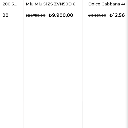
Miu Miu 51ZS ZVN50D 69 G Kadın Güneş Gözlükleri
Dolce Gabbana 4469 501/87 59 G Kadın Güneş Gözlükleri
₺9.900,00
₺12.563,00
₺24.750,00
₺19.327,00