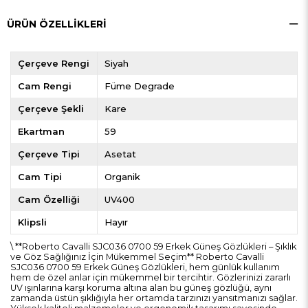
ÜRÜN ÖZELLIKLERI
Çerçeve Rengi
Siyah
Cam Rengi
Füme Degrade
Çerçeve Şekli
Kare
Ekartman
59
Çerçeve Tipi
Asetat
Cam Tipi
Organik
Cam Özelliği
UV400
Klipsli
Hayır
\ **Roberto Cavalli SJC036 0700 59 Erkek Güneş Gözlükleri – Şıklık
ve Göz Sağlığınız İçin Mükemmel Seçim** Roberto Cavalli
SJC036 0700 59 Erkek Güneş Gözlükleri, hem günlük kullanım
hem de özel anlar için mükemmel bir tercihtir. Gözlerinizi zararlı
UV ışınlarına karşı koruma altına alan bu güneş gözlüğü, aynı
zamanda üstün şıklığıyla her ortamda tarzınızı yansıtmanızı sağlar.