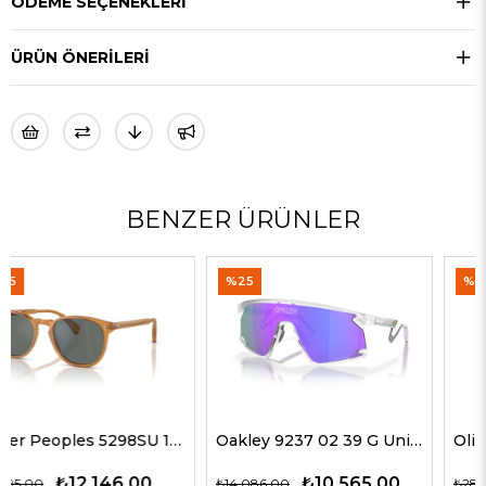
ÖDEME SEÇENEKLERI
ÜRÜN ÖNERILERI
BENZER ÜRÜNLER
%25
%50
Oakley 9237 02 39 G Unisex Güneş Gözlükleri
Oliver Peoples 5514SU 1678C5 51 G Unisex Güneş Gözlükleri
₺10.565,00
₺14.143,00
₺14.086,00
₺28.285,00