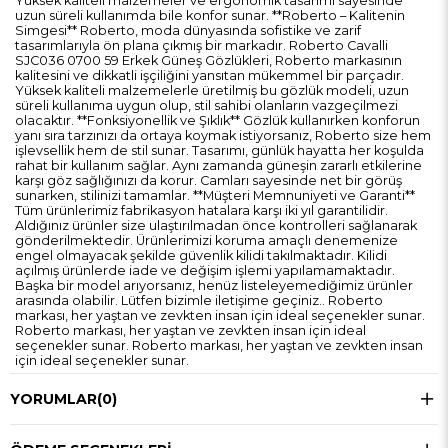
Yüksek kaliteli malzemeler ve ergonomik tasarımı sayesinde
uzun süreli kullanımda bile konfor sunar. **Roberto – Kalitenin
Simgesi** Roberto, moda dünyasında sofistike ve zarif
tasarımlarıyla ön plana çıkmış bir markadır. Roberto Cavalli
SJC036 0700 59 Erkek Güneş Gözlükleri, Roberto markasının
kalitesini ve dikkatli işçiliğini yansıtan mükemmel bir parçadır.
Yüksek kaliteli malzemelerle üretilmiş bu gözlük modeli, uzun
süreli kullanıma uygun olup, stil sahibi olanların vazgeçilmezi
olacaktır. **Fonksiyonellik ve Şıklık** Gözlük kullanırken konforun
yanı sıra tarzınızı da ortaya koymak istiyorsanız, Roberto size hem
işlevsellik hem de stil sunar. Tasarımı, günlük hayatta her koşulda
rahat bir kullanım sağlar. Aynı zamanda güneşin zararlı etkilerine
karşı göz sağlığınızı da korur. Camları sayesinde net bir görüş
sunarken, stilinizi tamamlar. **Müşteri Memnuniyeti ve Garanti**
Tüm ürünlerimiz fabrikasyon hatalara karşı iki yıl garantilidir.
Aldığınız ürünler size ulaştırılmadan önce kontrolleri sağlanarak
gönderilmektedir. Ürünlerimizi koruma amaçlı denemenize
engel olmayacak şekilde güvenlik kilidi takılmaktadır. Kilidi
açılmış ürünlerde iade ve değişim işlemi yapılamamaktadır.
Başka bir model arıyorsanız, henüz listeleyemediğimiz ürünler
arasında olabilir. Lütfen bizimle iletişime geçiniz.. Roberto
markası, her yaştan ve zevkten insan için ideal seçenekler sunar.
Roberto markası, her yaştan ve zevkten insan için ideal
seçenekler sunar. Roberto markası, her yaştan ve zevkten insan
için ideal seçenekler sunar.
YORUMLAR
(0)