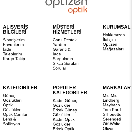
ALIŞVERİŞ
MÜŞTERİ
KURUMSAL
BİLGİLERİ
HİZMETLERİ
Hakkımızda
İletişim
Siparişlerim
Canlı Destek
Optizen
Favorilerim
Yardım
Mağazaları
İade
Garanti &
Taleplerim
İade
Kargo Takip
Sorgulama
Sıkça Sorulan
Sorular
KATEGORİLER
POPÜLER
MARKALAR
KATEGORİLER
Güneş
Miu Miu
Gözlükleri
Lindberg
Kadın Güneş
Optik
Maybach
Gözlükleri
Gözlükler
Tom Ford
Erkek Güneş
Optik Camlar
Silhouette
Gözlükleri
Lens &
Serengeti
Kadın Optik
Solüsyon
Off-White
Gözlükleri
Oliver
Erkek Optik