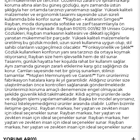
için mükemmel bir tercihtir. Gözlerinizi zararlı UV ışınlarına karşı
koruma altına alan bu güneş gözlüğü, aynı zamanda üstün
şıklığıyla her ortamda tarzınızı yansıtmanızı sağlar. Yüksek kaliteli
malzemeler ve ergonomik tasarımı sayesinde uzun süreli
kullanımda bile konfor sunar. **Rayban – Kalitenin Simgesi**
Rayban, moda dünyasında sofistike ve zarif tasarımlarıyla ön
plana çıkmış bir markadır. Rayban R0101S 001/82 59 Unisex Güneş
Gözlükleri, Rayban markasının kalitesini ve dikkatli işçiliğini
yansıtan mükemmel bir parçadır. Yüksek kaliteli malzemelerle
üretilmiş bu gözlük modeli, uzun süreli kullanıma uygun olup, stil
sahibi olanların vazgeçilmezi olacaktır. **Fonksiyonellik ve Şıklık**
Gözlük kullanırken konforun yanı sıra tarzınızı da ortaya koymak
istiyorsanız, Rayban size hem işlevsellik hem de stil sunar.
Tasarımı, günlük hayatta her koşulda rahat bir kullanım sağlar.
Aynı zamanda güneşin zararlı etkilerine karşı göz sağlığınızı da
korur. Camları sayesinde net bir görüş sunarken, stilinizi
tamamlar. **Müşteri Memnuniyeti ve Garanti** Tüm ürünlerimiz
fabrikasyon hatalara karşı iki yıl garantilidir. Aldığınız ürünler size
ulaştırılmadan önce kontrolleri sağlanarak gönderilmektedir.
Ürünlerimizi koruma amaçlı denemenize engel olmayacak
şekilde güvenlik kilidi takılmaktadır. Kilidi açılmış ürünlerde iade
ve değişim işlemi yapılamamaktadır. Başka bir model arıyorsanız,
henüz listeleyemediğimiz ürünler arasında olabilir. Lütfen bizimle
iletişime geçiniz.. Rayban markası, her yaştan ve zevkten insan
için ideal seçenekler sunar. Rayban markası, her yaştan ve
zevkten insan için ideal seçenekler sunar. Rayban markası, her
yaştan ve zevkten insan için ideal seçenekler sunar. Rayban
markası, her yaştan ve zevkten insan için ideal seçenekler sunar.
YORUMLAR
(0)