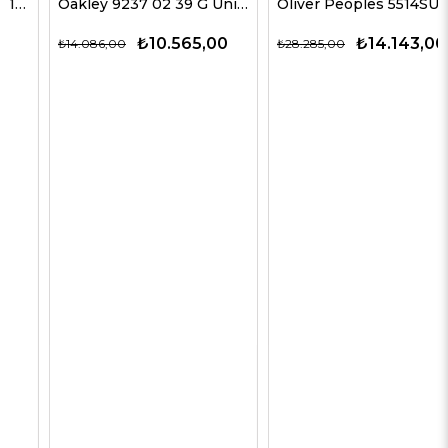
Oakley 9237 02 39 G Unisex Güneş Gözlükleri
Oliver Peoples 5514SU 1678C5 51 G Unisex Güneş Gözlükleri
₺10.565,00
₺14.143,00
₺14.086,00
₺28.285,00