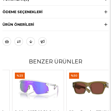
ÖDEME SEÇENEKLERI
ÜRÜN ÖNERILERI
BENZER ÜRÜNLER
%25
%50