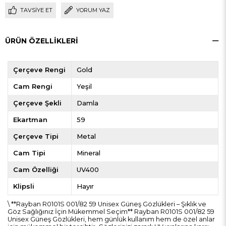
TAVSIYE ET
YORUM YAZ
ÜRÜN ÖZELLIKLERI
Çerçeve Rengi
Gold
Cam Rengi
Yeşil
Çerçeve Şekli
Damla
Ekartman
59
Çerçeve Tipi
Metal
Cam Tipi
Mineral
Cam Özelliği
UV400
Klipsli
Hayır
\ **Rayban R0101S 001/82 59 Unisex Güneş Gözlükleri – Şıklık ve
Göz Sağlığınız İçin Mükemmel Seçim** Rayban R0101S 001/82 59
Unisex Güneş Gözlükleri, hem günlük kullanım hem de özel anlar