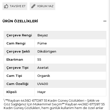
TAVSIYE ET
YORUM YAZ
ÜRÜN ÖZELLIKLERI
Çerçeve Rengi
Beyaz
Cam Rengi
Füme
Çerçeve Şekli
Dikdörtgen
Ekartman
55
Çerçeve Tipi
Asetat
Cam Tipi
Organik
Cam Özelliği
UV400
Klipsli
Hayır
\ **Rayban 4436D 677287 55 Kadın Güneş Gözlükleri – Şıklık ve
Göz Sağlığınız İçin Mükemmel Seçim** Rayban 4436D 677287 55
Kadın Güneş Gözlükleri, hem günlük kullanım hem de özel anlar