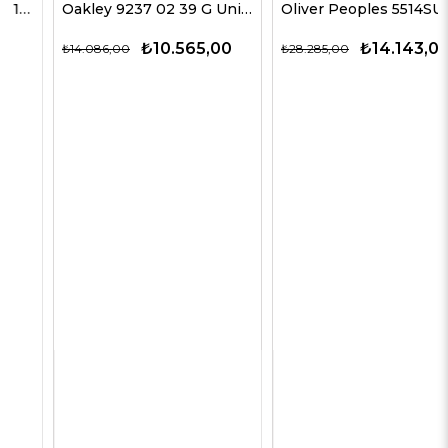
Oakley 9237 02 39 G Unisex Güneş Gözlükleri
Oliver Peoples 5514SU 1678C5 51 G Unisex Güneş Gözlükleri
₺10.565,00
₺14.143,00
₺14.086,00
₺28.285,00