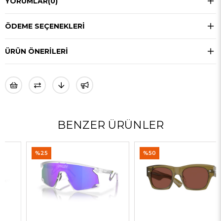
YORUMLAR
(0)
ÖDEME SEÇENEKLERI
ÜRÜN ÖNERILERI
BENZER ÜRÜNLER
%25
%50