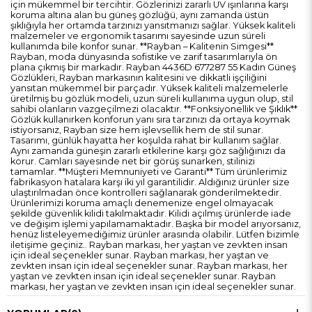
için mükemmel bir tercihtir. Gözlerinizi zararlı UV ışınlarına karşı
koruma altına alan bu güneş gözlüğü, aynı zamanda üstün
şıklığıyla her ortamda tarzınızı yansıtmanızı sağlar. Yüksek kaliteli
malzemeler ve ergonomik tasarımı sayesinde uzun süreli
kullanımda bile konfor sunar. **Rayban – Kalitenin Simgesi**
Rayban, moda dünyasında sofistike ve zarif tasarımlarıyla ön
plana çıkmış bir markadır. Rayban 4436D 677287 55 Kadın Güneş
Gözlükleri, Rayban markasının kalitesini ve dikkatli işçiliğini
yansıtan mükemmel bir parçadır. Yüksek kaliteli malzemelerle
üretilmiş bu gözlük modeli, uzun süreli kullanıma uygun olup, stil
sahibi olanların vazgeçilmezi olacaktır. **Fonksiyonellik ve Şıklık**
Gözlük kullanırken konforun yanı sıra tarzınızı da ortaya koymak
istiyorsanız, Rayban size hem işlevsellik hem de stil sunar.
Tasarımı, günlük hayatta her koşulda rahat bir kullanım sağlar.
Aynı zamanda güneşin zararlı etkilerine karşı göz sağlığınızı da
korur. Camları sayesinde net bir görüş sunarken, stilinizi
tamamlar. **Müşteri Memnuniyeti ve Garanti** Tüm ürünlerimiz
fabrikasyon hatalara karşı iki yıl garantilidir. Aldığınız ürünler size
ulaştırılmadan önce kontrolleri sağlanarak gönderilmektedir.
Ürünlerimizi koruma amaçlı denemenize engel olmayacak
şekilde güvenlik kilidi takılmaktadır. Kilidi açılmış ürünlerde iade
ve değişim işlemi yapılamamaktadır. Başka bir model arıyorsanız,
henüz listeleyemediğimiz ürünler arasında olabilir. Lütfen bizimle
iletişime geçiniz.. Rayban markası, her yaştan ve zevkten insan
için ideal seçenekler sunar. Rayban markası, her yaştan ve
zevkten insan için ideal seçenekler sunar. Rayban markası, her
yaştan ve zevkten insan için ideal seçenekler sunar. Rayban
markası, her yaştan ve zevkten insan için ideal seçenekler sunar.