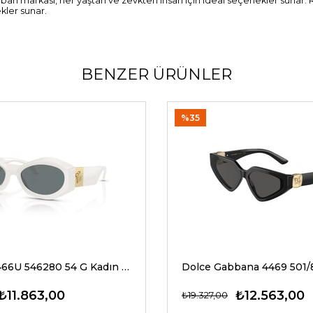
yban markası, her yaştan ve zevkten insan için ideal seçenekler sunar.
kler sunar.
BENZER ÜRÜNLER
%35
Versace 4466U 546280 54 G Kadın Güneş Gözlükleri
₺11.863,00
₺12.563,00
₺19.327,00