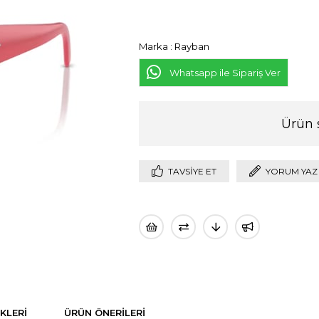
Marka
:
Rayban
Whatsapp ile Sipariş Ver
Ürün 
TAVSIYE ET
YORUM YAZ
KLERI
ÜRÜN ÖNERILERI