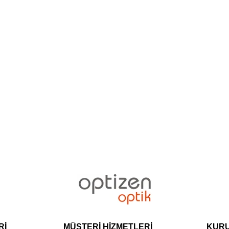
Rİ
MÜŞTERİ HİZMETLERİ
KUR