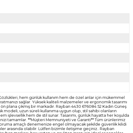
Gözlükleri, hem günlük kullanım hem de özel anlar için mükemmel
 yansıtmanızı sağlar. Yüksek kaliteli malzemeler ve ergonomik tasarımı
yla ön plana çıkmış bir markadır. Rayban 4430 676084 52 Kadın Güneş
k modeli, uzun süreli kullanıma uygun olup, stil sahibi olanların
hem işlevsellik hem de stil sunar. Tasarımı, günlük hayatta her koşulda
tilinizi tamamlar. **Müşteri Memnuniyeti ve Garanti** Tüm ürünlerimiz
mizi koruma amaçlı denemenize engel olmayacak şekilde güvenlik kilidi
r arasında olabilir. Lütfen bizimle iletişime geçiniz.. Rayban