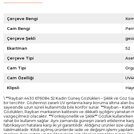
Çerçeve Rengi
Kırm
Cam Rengi
Pe
Çerçeve Şekli
geo
Ekartman
52
Çerçeve Tipi
Ase
Cam Tipi
Org
Cam Özelliği
UV4
Klipsli
Hayı
\ **Rayban 4430 676084 52 Kadın Güneş Gözlükleri – Şıklık ve Göz 
bir tercihtir. Gözlerinizi zararlı UV ışınlarına karşı koruma altına a
sayesinde uzun süreli kullanımda bile konfor sunar. **Rayban – Kali
Gözlükleri, Rayban markasının kalitesini ve dikkatli işçiliğini yansıta
vazgeçilmezi olacaktır. **Fonksiyonellik ve Şıklık** Gözlük kullanırken
rahat bir kullanım sağlar. Aynı zamanda güneşin zararlı etkilerine kar
fabrikasyon hatalara karşı iki yıl garantilidir. Aldığınız ürünler si
takılmaktadır. Kilidi açılmış ürünlerde iade ve değişim işlemi yapıla