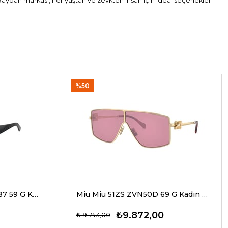
 Rayban markası, her yaştan ve zevkten insan için ideal seçenekler
%50
Dolce Gabbana 4469 501/87 59 G Kadın Güneş Gözlükleri
Miu Miu 51ZS ZVN50D 69 G Kadın Güneş Gözlükleri
₺9.872,00
₺19.743,00