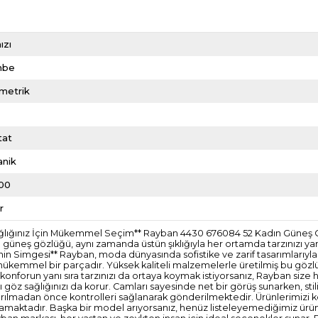
ızı
mbe
metrik
tat
anik
00
r
Sağlığınız İçin Mükemmel Seçim** Rayban 4430 676084 52 Kadın Güneş 
lan bu güneş gözlüğü, aynı zamanda üstün şıklığıyla her ortamda tarzınızı
tenin Simgesi** Rayban, moda dünyasında sofistike ve zarif tasarımları
n mükemmel bir parçadır. Yüksek kaliteli malzemelerle üretilmiş bu gözlü
 konforun yanı sıra tarzınızı da ortaya koymak istiyorsanız, Rayban size 
şı göz sağlığınızı da korur. Camları sayesinde net bir görüş sunarken, s
ze ulaştırılmadan önce kontrolleri sağlanarak gönderilmektedir. Ürünleri
mamaktadır. Başka bir model arıyorsanız, henüz listeleyemediğimiz ürünle