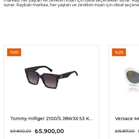
markası, her yaştan ve zevkten insan için ideal seçenekler sunar. Ra
sunar. Rayban markası, her yaştan ve zevkten insan için ideal seçene
%50
%25
Tommy Hilfiger 2100/S JBW3X 53 Kadın Güneş Gözlükleri
₺5.900,00
₺11.800,00
₺15.817,00