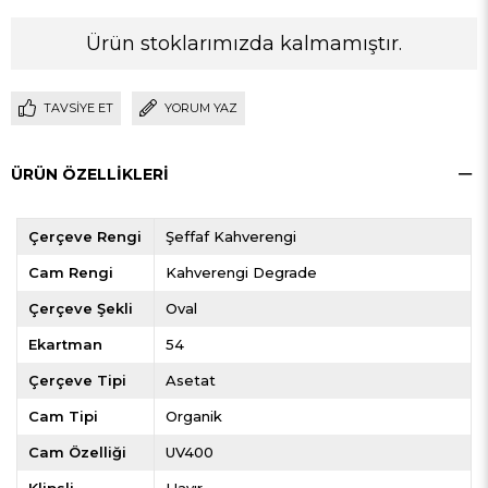
Ürün stoklarımızda kalmamıştır.
TAVSIYE ET
YORUM YAZ
ÜRÜN ÖZELLIKLERI
Çerçeve Rengi
Şeffaf Kahverengi
Cam Rengi
Kahverengi Degrade
Çerçeve Şekli
Oval
Ekartman
54
Çerçeve Tipi
Asetat
Cam Tipi
Organik
Cam Özelliği
UV400
Klipsli
Hayır