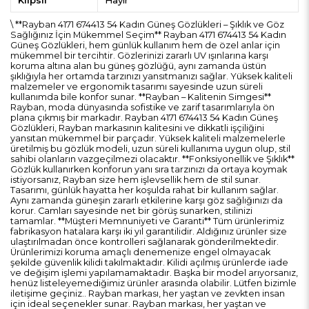
\ **Rayban 4171 674413 54 Kadın Güneş Gözlükleri – Şıklık ve Göz
Sağlığınız İçin Mükemmel Seçim** Rayban 4171 674413 54 Kadın
Güneş Gözlükleri, hem günlük kullanım hem de özel anlar için
mükemmel bir tercihtir. Gözlerinizi zararlı UV ışınlarına karşı
koruma altına alan bu güneş gözlüğü, aynı zamanda üstün
şıklığıyla her ortamda tarzınızı yansıtmanızı sağlar. Yüksek kaliteli
malzemeler ve ergonomik tasarımı sayesinde uzun süreli
kullanımda bile konfor sunar. **Rayban – Kalitenin Simgesi**
Rayban, moda dünyasında sofistike ve zarif tasarımlarıyla ön
plana çıkmış bir markadır. Rayban 4171 674413 54 Kadın Güneş
Gözlükleri, Rayban markasının kalitesini ve dikkatli işçiliğini
yansıtan mükemmel bir parçadır. Yüksek kaliteli malzemelerle
üretilmiş bu gözlük modeli, uzun süreli kullanıma uygun olup, stil
sahibi olanların vazgeçilmezi olacaktır. **Fonksiyonellik ve Şıklık**
Gözlük kullanırken konforun yanı sıra tarzınızı da ortaya koymak
istiyorsanız, Rayban size hem işlevsellik hem de stil sunar.
Tasarımı, günlük hayatta her koşulda rahat bir kullanım sağlar.
Aynı zamanda güneşin zararlı etkilerine karşı göz sağlığınızı da
korur. Camları sayesinde net bir görüş sunarken, stilinizi
tamamlar. **Müşteri Memnuniyeti ve Garanti** Tüm ürünlerimiz
fabrikasyon hatalara karşı iki yıl garantilidir. Aldığınız ürünler size
ulaştırılmadan önce kontrolleri sağlanarak gönderilmektedir.
Ürünlerimizi koruma amaçlı denemenize engel olmayacak
şekilde güvenlik kilidi takılmaktadır. Kilidi açılmış ürünlerde iade
ve değişim işlemi yapılamamaktadır. Başka bir model arıyorsanız,
henüz listeleyemediğimiz ürünler arasında olabilir. Lütfen bizimle
iletişime geçiniz.. Rayban markası, her yaştan ve zevkten insan
için ideal seçenekler sunar. Rayban markası, her yaştan ve