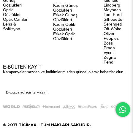
Güneş
Miu Miu
Gözlükleri
Lindberg
Kadın Güneş
Optik
Maybach
Gözlükleri
Gözlükler
Tom Ford
Erkek Güneş
Optik Camlar
Silhouette
Gözlükleri
Lens &
Serengeti
Kadın Optik
Solüsyon
Off-White
Gözlükleri
Oliver
Erkek Optik
Peoples
Gözlükleri
Boss
Prada
Vycoz
Zegna
Fendi
E-BÜLTEN KAYIT
Kampanyalarımızdan ve indirimlerimizden güncel olarak haberdar olun.
GÖNDER
© 2017 TİCİMAX - TÜM HAKLARI SAKLIDIR.